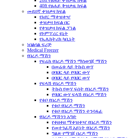
20ft የፀሐይ ቅዝቃዜ ክፍል
40ft የፀሐይ ቅዝቃዜ ክፍል
መደበኛ ቀዝቃዛ ክፍል
የአየር ማቀዝቀዣ
ቀዝቃዛ ክፍል በር
የቀዝቃዛ ክፍል ፓነል
የኮምፕረር ዩኒት
የኤሌክትሪክ ካቢኔት
ነበልባል ፍሪጅ
Medical Freezer
የበረዶ ማሽን
የፍሬክ የበረዶ ማሽን ማስወገጃ ማሽን
በመሬቱ ላይ ትኩስ ውሃ
በባህር ላይ የባህር ውሃ
በባህር ላይ የባህር ውሃ
የፍላሽ የበረዶ ማሽን
ትኩስ የውሃ ፍሰት የበረዶ ማሽን
የባህር ውሃ ፍላሽ የበረዶ ማሽን
የቱቦ የበረዶ ማሽን
የቱቦ የበረዶ ማሽን
የቱቦ የበረዶ ማሽን ተንሳፋፊ
የበረዶ ማሽንን አግድ
የቀዘቀዘ ማቀዝቀዣ የበረዶ ማሽን
የመተንፈሻ አይነት የበረዶ ማሽን
ግልጽ የማገጃ በረዶ ማሽን