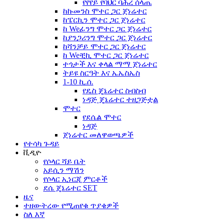
የየየይ የባህር ባሕረ ሰላጤ
ከኩመንስ ሞተር ጋር ጀነሬተር
ከፔርኪን ሞተር ጋር ጀነሬተር
ከ Weፊንግ ሞተር ጋር ጀነሬተር
ከያንጋሪንግ ሞተር ጋር ጀነሬተር
ከሻንቻይ ሞተር ጋር ጀነሬተር
ከ Weቺኪ ሞተር ጋር ጀነሬተር
ተጎታች እና ቀላል ማማ ጀነሬተር
ትይዩ ስርዓት እና ኤኤስኤስ
1-10 ኪ.ሰ.
የዴስ ጄኔሬተር ስብስብ
ነዳጅ ጄኔሬተር ተዘጋጅቷል
ሞተር
የደሴል ሞተር
ነዳጅ
ጀነሬተር መለዋወጫዎች
የተሳካ ጉዳይ
ቪዲዮ
የሶላር ሻይ ቤት
አይሲን ማሽን
የሶላር ኢነርጂ ምርቶች
ደሴ ጄኔሬተር SET
ዜና
ተዘውትረው የሚጠየቁ ጥያቄዎች
ስለ እኛ