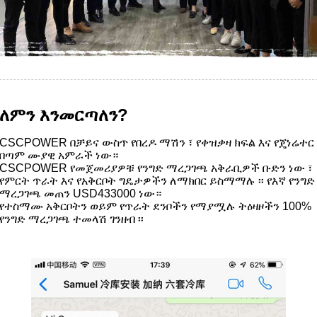
ለምን እንመርጣለን?
CSCPOWER በቻይና ውስጥ የበረዶ ማሽን ፣ የቀዝቃዛ ክፍል እና የጄነሬተር
በጣም ሙያዊ አምራች ነው።
CSCPOWER የመጀመሪያዎቹ የንግድ ማረጋገጫ አቅራቢዎች ቡድን ነው ፣
የምርት ጥራት እና የአቅርቦት ግዴታዎችን ለማክበር ይስማማሉ ፡፡ የእኛ የንግድ
ማረጋገጫ መጠን USD433000 ነው።
የተስማሙ አቅርቦትን ወይም የጥራት ደንቦችን የማያሟሉ ትዕዛዞችን 100%
የንግድ ማረጋገጫ ተመላሽ ገንዘብ ፡፡