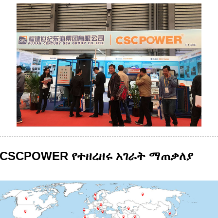
CSCPOWER የተዘረዘሩ አገራት ማጠቃለያ