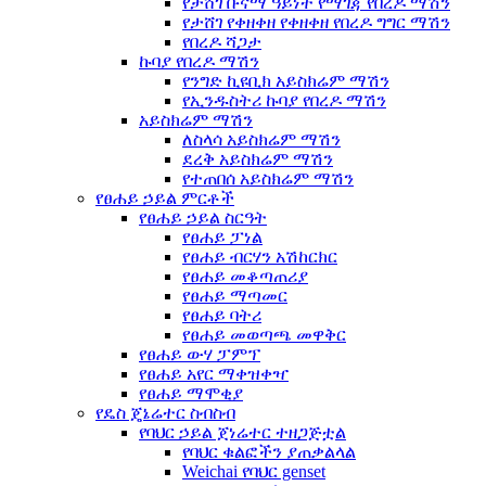
የታሸገ ቡናማ ዓይነት የማገጃ የበረዶ ማሽን
የታሸገ የቀዘቀዘ የቀዘቀዘ የበረዶ ግግር ማሽን
የበረዶ ሻጋታ
ኩባያ የበረዶ ማሽን
የንግድ ኪዩቢክ አይስክሬም ማሽን
የኢንዱስትሪ ኩባያ የበረዶ ማሽን
አይስክሬም ማሽን
ለስላሳ አይስክሬም ማሽን
ደረቅ አይስክሬም ማሽን
የተጠበሰ አይስክሬም ማሽን
የፀሐይ ኃይል ምርቶች
የፀሐይ ኃይል ስርዓት
የፀሐይ ፓነል
የፀሐይ ብርሃን አሽከርክር
የፀሐይ መቆጣጠሪያ
የፀሐይ ማጣመር
የፀሐይ ባትሪ
የፀሐይ መወጣጫ መዋቅር
የፀሐይ ውሃ ፓምፕ
የፀሐይ አየር ማቀዝቀዣ
የፀሐይ ማሞቂያ
የዴስ ጄኔሬተር ስብስብ
የባህር ኃይል ጀነሬተር ተዘጋጅቷል
የባህር ቁልፎችን ያጠቃልላል
Weichai የባህር genset