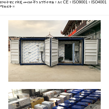
የሶፍትዌር የቅጂ መብቶችን አግኝተዋል ፣ እና CE ፣ ISO9001 ፣ ISO4001
ማጽደቅ ፡፡