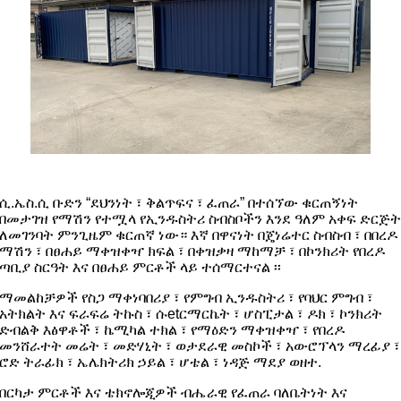
ሲ.ኤስ.ሲ ቡድን “ደህንነት ፣ ቅልጥፍና ፣ ፈጠራ” በተሰኘው ቁርጠኝነት
በመታገዝ የማሽን የተሟላ የኢንዱስትሪ ስብስቦችን እንደ ዓለም አቀፍ ድርጅት
ለመገንባት ምንጊዜም ቁርጠኛ ነው። እኛ በዋናነት በጄነሬተር ስብስብ ፣ በበረዶ
ማሽን ፣ በፀሐይ ማቀዝቀዣ ክፍል ፣ በቀዝቃዛ ማከማቻ ፣ በኮንክሪት የበረዶ
ጣቢያ ስርዓት እና በፀሐይ ምርቶች ላይ ተሰማርተናል ፡፡
ማመልከቻዎች የስጋ ማቀነባበሪያ ፣ የምግብ ኢንዱስትሪ ፣ የባህር ምግብ ፣
አትክልት እና ፍራፍሬ ትኩስ ፣ ሱetርማርኬት ፣ ሆስፒታል ፣ ዶክ ፣ ኮንክሪት
ድብልቅ እፅዋቶች ፣ ኬሚካል ተክል ፣ የማዕድን ማቀዝቀዣ ፣ ​​የበረዶ
መንሸራተት መሬት ፣ መድሃኒት ፣ ወታደራዊ መስኮች ፣ አውሮፕላን ማረፊያ ፣
ሮድ ትራፊክ ፣ ኤሌክትሪክ ኃይል ፣ ሆቴል ፣ ነዳጅ ማደያ ወዘተ.
በርካታ ምርቶች እና ቴክኖሎጂዎች ብሔራዊ የፈጠራ ባለቤትነት እና