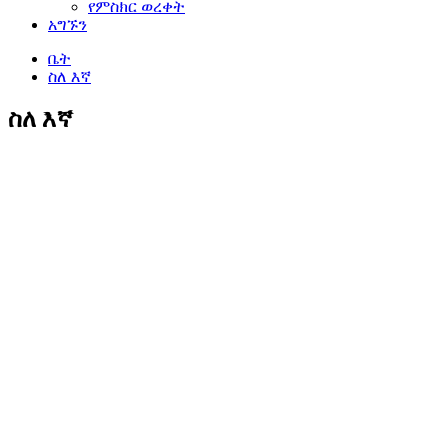
የምስክር ወረቀት
አግኙን
ቤት
ስለ እኛ
ስለ እኛ