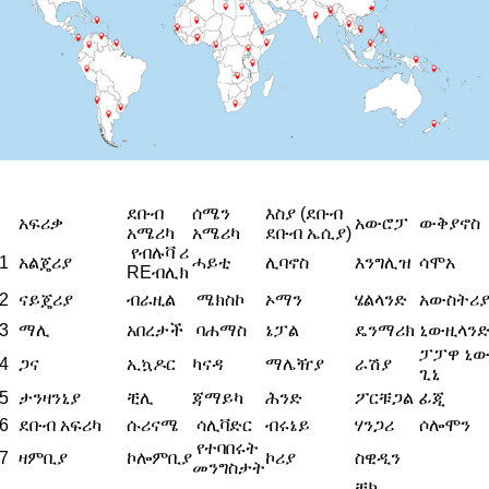
ደቡብ
ሰሜን
እስያ (ደቡብ
አፍሪቃ
አውሮፓ
ውቅያኖስ
አሜሪካ
አሜሪካ
ደቡብ ኤሲያ)
የብሉቫ ሪ
1
አልጄሪያ
ሓይቲ
ሊባኖስ
እንግሊዝ
ሳሞአ
REብሊክ
2
ናይጄሪያ
ብራዚል
ሜክስኮ
ኦማን
ሄልላንድ
አውስትሪ
3
ማሊ
አበረታች
ባሐማስ
ኔፓል
ዴንማሪክ
ኒውዚላን
ፓፓዋ ኒ
4
ጋና
ኢኳዶር
ካናዳ
ማሌዥያ
ራሽያ
ጊኒ
5
ታንዛንኒያ
ቺሊ
ጃማይካ
ሕንድ
ፖርቹጋል
ፊጂ
6
ደቡብ አፍሪካ
ሱሪናሜ
ሳሊቫድር
ብሩኔይ
ሃንጋሪ
ሶሎሞን
የተባበሩት
7
ዛምቢያ
ኮሎምቢያ
ኮሪያ
ስዊዲን
መንግስታት
ቼክ