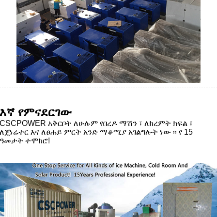
እኛ የምናደርገው
CSCPOWER አቅርቦት ለሁሉም የበረዶ ማሽን ፣ ለክረምት ክፍል ፣
ለጄነሬተር እና ለፀሐይ ምርት አንድ ማቆሚያ አገልግሎት ነው ፡፡ የ 15
ዓመታት ተሞክሮ!