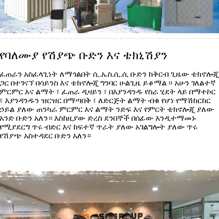
የባለሙያ የሽያጭ ቡድን እና ቴክኒሽያን
ፈጠራን አስፈላጊነት ለማጎልበት ሲ.ኤስ.ሲ.ሲ ቡድን ከቅርብ ጊዜው ቴክኖሎጂ
ጋር በተገናኘ በሳይንስ እና ቴክኖሎጂ ግንባር ሁልጊዜ ይቆማል ፡፡ አሁን ገለልተኛ
ምርምር እና ልማት ፣ ፈጠራ ዲዛይን ፣ በእያንዳንዱ የስራ ሂደት ላይ በማተኮር
፣ እያንዳንዱን ዝርዝር በማጣበቅ ፣ ለድርጅት ልማት ብቁ የሆነ የማሽከርከር
ኃይል ያለው ጠንካራ ምርምር እና ልማት ንድፍ እና የምርት ቴክኖሎጂ ያለው
አንድ ቡድን አለን። እስከዚያው ድረስ ደንበኞች በሰፊው እንዲተማመኑ
የሚያደርግ ጥሩ ብድር እና ከፍተኛ ጥራት ያለው አገልግሎት ያለው ጥሩ
የሽያጭ አስተዳደር ቡድን አለን።