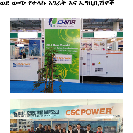
ወደ ውጭ የተላኩ አገራት እና ኤግዚቢሽኖች