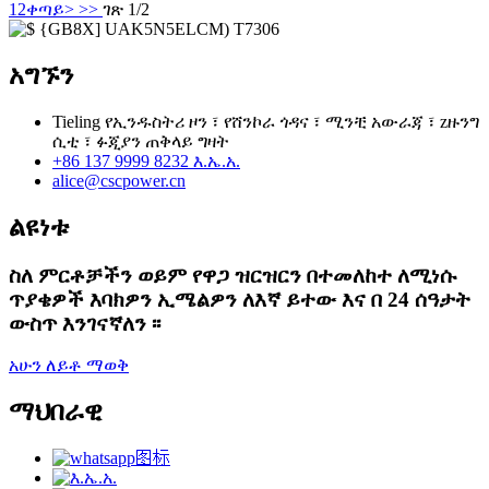
1
2
ቀጣይ>
>>
ገጽ 1/2
አግኙን
Tieling የኢንዱስትሪ ዞን ፣ የሸንኮራ ጎዳና ፣ ሚንቺ አውራጃ ፣ zዙንግ
ሲቲ ፣ ፉጂያን ጠቅላይ ግዛት
+86 137 9999 8232 እ.ኤ.አ.
alice@cscpower.cn
ልዩነቱ
ስለ ምርቶቻችን ወይም የዋጋ ዝርዝርን በተመለከተ ለሚነሱ
ጥያቄዎች እባክዎን ኢሜልዎን ለእኛ ይተው እና በ 24 ሰዓታት
ውስጥ እንገናኛለን ፡፡
አሁን ለይቶ ማወቅ
ማህበራዊ