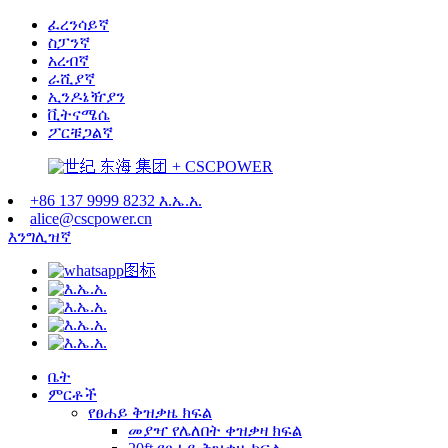
ፈረንሳይኛ
ስፓንኛ
አረብኛ
ራሺያኛ
ኢንዶኔዥያን
ቪትናሜሴ
ፖርቹጋልኛ
+86 137 9999 8232 እ.ኤ.አ.
alice@cscpower.cn
እንግሊዝኛ
ቤት
ምርቶች
የፀሐይ ቅዝቃዜ ክፍል
መያዣ የሌለበት ቀዝቃዛ ክፍል