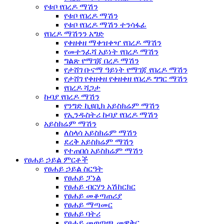
የቱቦ የበረዶ ማሽን
የቱቦ የበረዶ ማሽን
የቱቦ የበረዶ ማሽን ተንሳፋፊ
የበረዶ ማሽንን አግድ
የቀዘቀዘ ማቀዝቀዣ የበረዶ ማሽን
የመተንፈሻ አይነት የበረዶ ማሽን
ግልጽ የማገጃ በረዶ ማሽን
የታሸገ ቡናማ ዓይነት የማገጃ የበረዶ ማሽን
የታሸገ የቀዘቀዘ የቀዘቀዘ የበረዶ ግግር ማሽን
የበረዶ ሻጋታ
ኩባያ የበረዶ ማሽን
የንግድ ኪዩቢክ አይስክሬም ማሽን
የኢንዱስትሪ ኩባያ የበረዶ ማሽን
አይስክሬም ማሽን
ለስላሳ አይስክሬም ማሽን
ደረቅ አይስክሬም ማሽን
የተጠበሰ አይስክሬም ማሽን
የፀሐይ ኃይል ምርቶች
የፀሐይ ኃይል ስርዓት
የፀሐይ ፓነል
የፀሐይ ብርሃን አሽከርክር
የፀሐይ መቆጣጠሪያ
የፀሐይ ማጣመር
የፀሐይ ባትሪ
የፀሐይ መወጣጫ መዋቅር