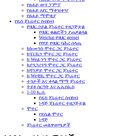
የፀሐይ ውሃ ፓምፕ
የፀሐይ አየር ማቀዝቀዣ
የፀሐይ ማሞቂያ
የዴስ ጄኔሬተር ስብስብ
የባህር ኃይል ጀነሬተር ተዘጋጅቷል
የባህር ቁልፎችን ያጠቃልላል
Weichai የባህር genset
የየየይ የባህር ባሕረ ሰላጤ
ከኩመንስ ሞተር ጋር ጀነሬተር
ከፔርኪን ሞተር ጋር ጀነሬተር
ከ Weፊንግ ሞተር ጋር ጀነሬተር
ከያንጋሪንግ ሞተር ጋር ጀነሬተር
ከሻንቻይ ሞተር ጋር ጀነሬተር
ከ Weቺኪ ሞተር ጋር ጀነሬተር
ተጎታች እና ቀላል ማማ ጀነሬተር
ትይዩ ስርዓት እና ኤኤስኤስ
1-10 ኪ.ሰ.
የዴስ ጄኔሬተር ስብስብ
ነዳጅ ጄኔሬተር ተዘጋጅቷል
ሞተር
የደሴል ሞተር
ነዳጅ
ጀነሬተር መለዋወጫዎች