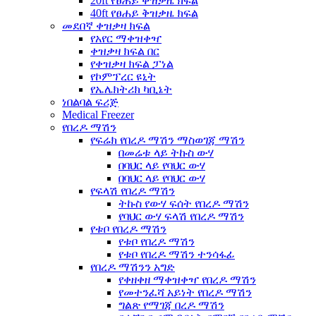
20ft የፀሐይ ቅዝቃዜ ክፍል
40ft የፀሐይ ቅዝቃዜ ክፍል
መደበኛ ቀዝቃዛ ክፍል
የአየር ማቀዝቀዣ
ቀዝቃዛ ክፍል በር
የቀዝቃዛ ክፍል ፓነል
የኮምፕረር ዩኒት
የኤሌክትሪክ ካቢኔት
ነበልባል ፍሪጅ
Medical Freezer
የበረዶ ማሽን
የፍሬክ የበረዶ ማሽን ማስወገጃ ማሽን
በመሬቱ ላይ ትኩስ ውሃ
በባህር ላይ የባህር ውሃ
በባህር ላይ የባህር ውሃ
የፍላሽ የበረዶ ማሽን
ትኩስ የውሃ ፍሰት የበረዶ ማሽን
የባህር ውሃ ፍላሽ የበረዶ ማሽን
የቱቦ የበረዶ ማሽን
የቱቦ የበረዶ ማሽን
የቱቦ የበረዶ ማሽን ተንሳፋፊ
የበረዶ ማሽንን አግድ
የቀዘቀዘ ማቀዝቀዣ የበረዶ ማሽን
የመተንፈሻ አይነት የበረዶ ማሽን
ግልጽ የማገጃ በረዶ ማሽን