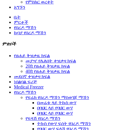
የምስክር ወረቀት
አግኙን
ቤት
ምርቶች
የበረዶ ማሽን
ኩባያ የበረዶ ማሽን
ምድቦች
የፀሐይ ቅዝቃዜ ክፍል
መያዣ የሌለበት ቀዝቃዛ ክፍል
20ft የፀሐይ ቅዝቃዜ ክፍል
40ft የፀሐይ ቅዝቃዜ ክፍል
መደበኛ ቀዝቃዛ ክፍል
ነበልባል ፍሪጅ
Medical Freezer
የበረዶ ማሽን
የፍሬክ የበረዶ ማሽን ማስወገጃ ማሽን
በመሬቱ ላይ ትኩስ ውሃ
በባህር ላይ የባህር ውሃ
በባህር ላይ የባህር ውሃ
የፍላሽ የበረዶ ማሽን
ትኩስ የውሃ ፍሰት የበረዶ ማሽን
የባህር ውሃ ፍላሽ የበረዶ ማሽን