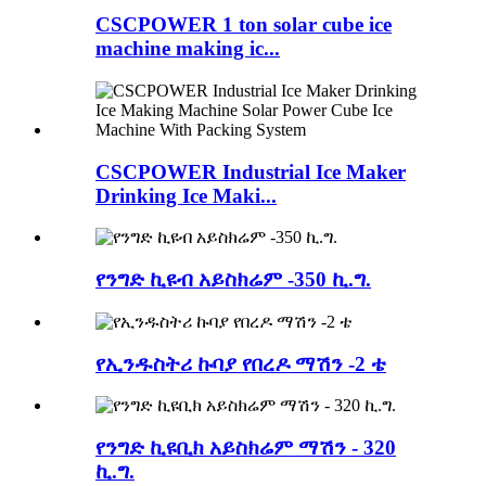
CSCPOWER 1 ton solar cube ice
machine making ic...
CSCPOWER Industrial Ice Maker
Drinking Ice Maki...
የንግድ ኪዩብ አይስክሬም -350 ኪ.ግ.
የኢንዱስትሪ ኩባያ የበረዶ ማሽን -2 ቴ
የንግድ ኪዩቢክ አይስክሬም ማሽን - 320
ኪ.ግ.