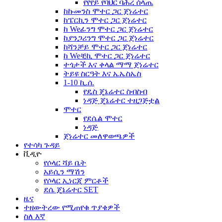
የየየይ የባህር ባሕረ ሰላጤ
ከኩመንስ ሞተር ጋር ጀነሬተር
ከፔርኪን ሞተር ጋር ጀነሬተር
ከ Weፊንግ ሞተር ጋር ጀነሬተር
ከያንጋሪንግ ሞተር ጋር ጀነሬተር
ከሻንቻይ ሞተር ጋር ጀነሬተር
ከ Weቺኪ ሞተር ጋር ጀነሬተር
ተጎታች እና ቀላል ማማ ጀነሬተር
ትይዩ ስርዓት እና ኤኤስኤስ
1-10 ኪ.ሰ.
የዴስ ጄኔሬተር ስብስብ
ነዳጅ ጄኔሬተር ተዘጋጅቷል
ሞተር
የደሴል ሞተር
ነዳጅ
ጀነሬተር መለዋወጫዎች
የተሳካ ጉዳይ
ቪዲዮ
የሶላር ሻይ ቤት
አይሲን ማሽን
የሶላር ኢነርጂ ምርቶች
ደሴ ጄኔሬተር SET
ዜና
ተዘውትረው የሚጠየቁ ጥያቄዎች
ስለ እኛ