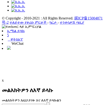
© Copyright - 2010-2021 : All Rights Reserved.
闽ICP备15004871
号-2
ተለይተው የቀረቡ ምርቶች
-
ካርታ
-
ተንቀሳቃሽ ጣቢያ
ኢሜል ይላኩ
5
ዋትስአፕ
WeChat
x
መልእክትዎን ለእኛ ይላኩ
መልእክትዎን እዚህ ይፃፉ እና ለእኛ ይላኩልን