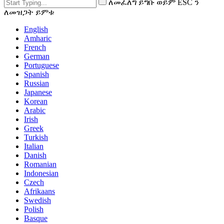
ለመፈለግ ይግቡ ወይም ESC ን
ለመዝጋት ይምቱ
English
Amharic
French
German
Portuguese
Spanish
Russian
Japanese
Korean
Arabic
Irish
Greek
Turkish
Italian
Danish
Romanian
Indonesian
Czech
Afrikaans
Swedish
Polish
Basque