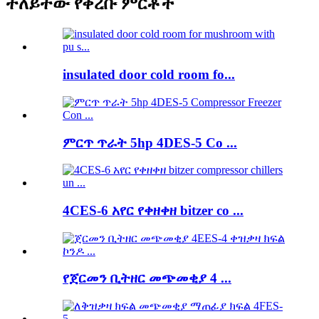
ተለይተው የቀረቡ ምርቶች
insulated door cold room fo...
ምርጥ ጥራት 5hp 4DES-5 Co ...
4CES-6 አየር የቀዘቀዘ bitzer co ...
የጀርመን ቢትዘር መጭመቂያ 4 ...