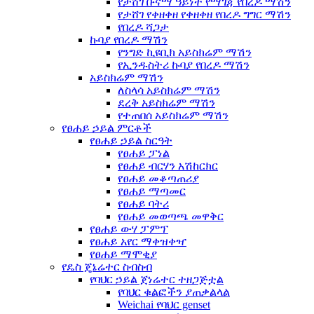
የታሸገ ቡናማ ዓይነት የማገጃ የበረዶ ማሽን
የታሸገ የቀዘቀዘ የቀዘቀዘ የበረዶ ግግር ማሽን
የበረዶ ሻጋታ
ኩባያ የበረዶ ማሽን
የንግድ ኪዩቢክ አይስክሬም ማሽን
የኢንዱስትሪ ኩባያ የበረዶ ማሽን
አይስክሬም ማሽን
ለስላሳ አይስክሬም ማሽን
ደረቅ አይስክሬም ማሽን
የተጠበሰ አይስክሬም ማሽን
የፀሐይ ኃይል ምርቶች
የፀሐይ ኃይል ስርዓት
የፀሐይ ፓነል
የፀሐይ ብርሃን አሽከርክር
የፀሐይ መቆጣጠሪያ
የፀሐይ ማጣመር
የፀሐይ ባትሪ
የፀሐይ መወጣጫ መዋቅር
የፀሐይ ውሃ ፓምፕ
የፀሐይ አየር ማቀዝቀዣ
የፀሐይ ማሞቂያ
የዴስ ጄኔሬተር ስብስብ
የባህር ኃይል ጀነሬተር ተዘጋጅቷል
የባህር ቁልፎችን ያጠቃልላል
Weichai የባህር genset