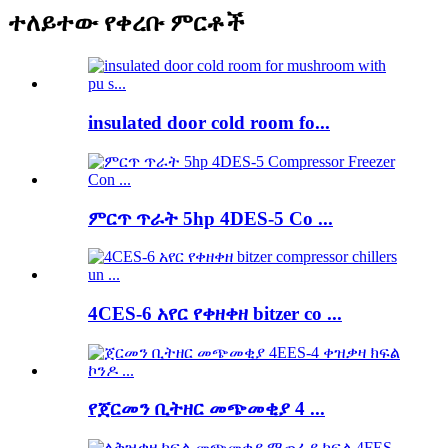
ተለይተው የቀረቡ ምርቶች
insulated door cold room fo...
ምርጥ ጥራት 5hp 4DES-5 Co ...
4CES-6 አየር የቀዘቀዘ bitzer co ...
የጀርመን ቢትዘር መጭመቂያ 4 ...