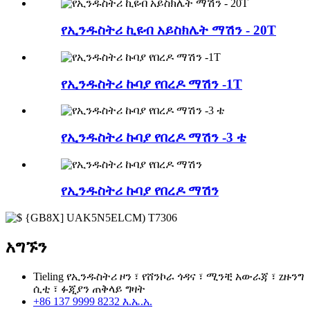
የኢንዱስትሪ ኪዩብ አይስክሌት ማሽን - 20T
የኢንዱስትሪ ኩባያ የበረዶ ማሽን -1T
የኢንዱስትሪ ኩባያ የበረዶ ማሽን -3 ቴ
የኢንዱስትሪ ኩባያ የበረዶ ማሽን
አግኙን
Tieling የኢንዱስትሪ ዞን ፣ የሸንኮራ ጎዳና ፣ ሚንቺ አውራጃ ፣ zዙንግ
ሲቲ ፣ ፉጂያን ጠቅላይ ግዛት
+86 137 9999 8232 እ.ኤ.አ.