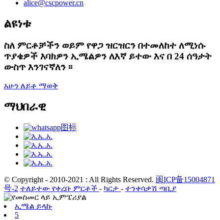
alice@cscpower.cn
ልዩነቱ
ስለ ምርቶቻችን ወይም የዋጋ ዝርዝርን በተመለከተ ለሚነሱ
ጥያቄዎች እባክዎን ኢሜልዎን ለእኛ ይተው እና በ 24 ሰዓታት
ውስጥ እንገናኛለን ፡፡
አሁን ለይቶ ማወቅ
ማህበራዊ
© Copyright - 2010-2021 : All Rights Reserved.
闽ICP备15004871
号-2
ተለይተው የቀረቡ ምርቶች
-
ካርታ
-
ተንቀሳቃሽ ጣቢያ
ኢሜል ይላኩ
5