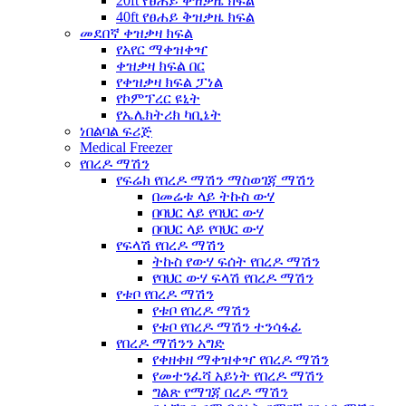
20ft የፀሐይ ቅዝቃዜ ክፍል
40ft የፀሐይ ቅዝቃዜ ክፍል
መደበኛ ቀዝቃዛ ክፍል
የአየር ማቀዝቀዣ
ቀዝቃዛ ክፍል በር
የቀዝቃዛ ክፍል ፓነል
የኮምፕረር ዩኒት
የኤሌክትሪክ ካቢኔት
ነበልባል ፍሪጅ
Medical Freezer
የበረዶ ማሽን
የፍሬክ የበረዶ ማሽን ማስወገጃ ማሽን
በመሬቱ ላይ ትኩስ ውሃ
በባህር ላይ የባህር ውሃ
በባህር ላይ የባህር ውሃ
የፍላሽ የበረዶ ማሽን
ትኩስ የውሃ ፍሰት የበረዶ ማሽን
የባህር ውሃ ፍላሽ የበረዶ ማሽን
የቱቦ የበረዶ ማሽን
የቱቦ የበረዶ ማሽን
የቱቦ የበረዶ ማሽን ተንሳፋፊ
የበረዶ ማሽንን አግድ
የቀዘቀዘ ማቀዝቀዣ የበረዶ ማሽን
የመተንፈሻ አይነት የበረዶ ማሽን
ግልጽ የማገጃ በረዶ ማሽን