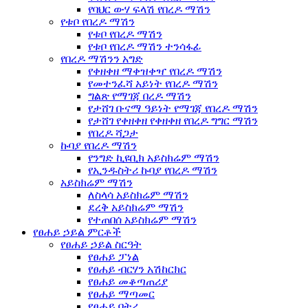
የባህር ውሃ ፍላሽ የበረዶ ማሽን
የቱቦ የበረዶ ማሽን
የቱቦ የበረዶ ማሽን
የቱቦ የበረዶ ማሽን ተንሳፋፊ
የበረዶ ማሽንን አግድ
የቀዘቀዘ ማቀዝቀዣ የበረዶ ማሽን
የመተንፈሻ አይነት የበረዶ ማሽን
ግልጽ የማገጃ በረዶ ማሽን
የታሸገ ቡናማ ዓይነት የማገጃ የበረዶ ማሽን
የታሸገ የቀዘቀዘ የቀዘቀዘ የበረዶ ግግር ማሽን
የበረዶ ሻጋታ
ኩባያ የበረዶ ማሽን
የንግድ ኪዩቢክ አይስክሬም ማሽን
የኢንዱስትሪ ኩባያ የበረዶ ማሽን
አይስክሬም ማሽን
ለስላሳ አይስክሬም ማሽን
ደረቅ አይስክሬም ማሽን
የተጠበሰ አይስክሬም ማሽን
የፀሐይ ኃይል ምርቶች
የፀሐይ ኃይል ስርዓት
የፀሐይ ፓነል
የፀሐይ ብርሃን አሽከርክር
የፀሐይ መቆጣጠሪያ
የፀሐይ ማጣመር
የፀሐይ ባትሪ