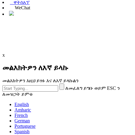
ዋትስአፕ
WeChat
x
መልእክትዎን ለእኛ ይላኩ
መልእክትዎን እዚህ ይፃፉ እና ለእኛ ይላኩልን
ለመፈለግ ይግቡ ወይም ESC ን
ለመዝጋት ይምቱ
English
Amharic
French
German
Portuguese
Spanish