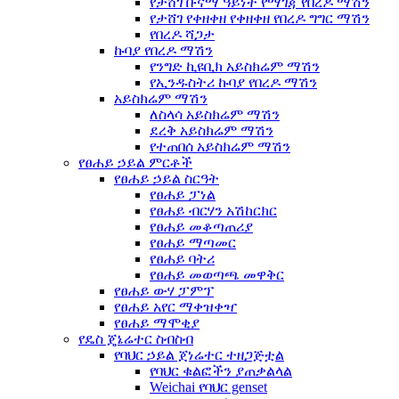
የታሸገ ቡናማ ዓይነት የማገጃ የበረዶ ማሽን
የታሸገ የቀዘቀዘ የቀዘቀዘ የበረዶ ግግር ማሽን
የበረዶ ሻጋታ
ኩባያ የበረዶ ማሽን
የንግድ ኪዩቢክ አይስክሬም ማሽን
የኢንዱስትሪ ኩባያ የበረዶ ማሽን
አይስክሬም ማሽን
ለስላሳ አይስክሬም ማሽን
ደረቅ አይስክሬም ማሽን
የተጠበሰ አይስክሬም ማሽን
የፀሐይ ኃይል ምርቶች
የፀሐይ ኃይል ስርዓት
የፀሐይ ፓነል
የፀሐይ ብርሃን አሽከርክር
የፀሐይ መቆጣጠሪያ
የፀሐይ ማጣመር
የፀሐይ ባትሪ
የፀሐይ መወጣጫ መዋቅር
የፀሐይ ውሃ ፓምፕ
የፀሐይ አየር ማቀዝቀዣ
የፀሐይ ማሞቂያ
የዴስ ጄኔሬተር ስብስብ
የባህር ኃይል ጀነሬተር ተዘጋጅቷል
የባህር ቁልፎችን ያጠቃልላል
Weichai የባህር genset