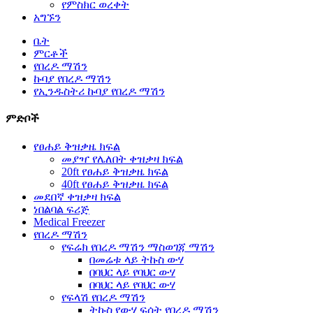
የምስክር ወረቀት
አግኙን
ቤት
ምርቶች
የበረዶ ማሽን
ኩባያ የበረዶ ማሽን
የኢንዱስትሪ ኩባያ የበረዶ ማሽን
ምድቦች
የፀሐይ ቅዝቃዜ ክፍል
መያዣ የሌለበት ቀዝቃዛ ክፍል
20ft የፀሐይ ቅዝቃዜ ክፍል
40ft የፀሐይ ቅዝቃዜ ክፍል
መደበኛ ቀዝቃዛ ክፍል
ነበልባል ፍሪጅ
Medical Freezer
የበረዶ ማሽን
የፍሬክ የበረዶ ማሽን ማስወገጃ ማሽን
በመሬቱ ላይ ትኩስ ውሃ
በባህር ላይ የባህር ውሃ
በባህር ላይ የባህር ውሃ
የፍላሽ የበረዶ ማሽን
ትኩስ የውሃ ፍሰት የበረዶ ማሽን