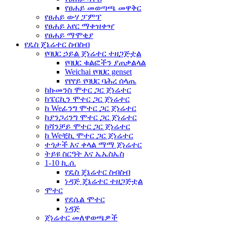
የፀሐይ መወጣጫ መዋቅር
የፀሐይ ውሃ ፓምፕ
የፀሐይ አየር ማቀዝቀዣ
የፀሐይ ማሞቂያ
የዴስ ጄኔሬተር ስብስብ
የባህር ኃይል ጀነሬተር ተዘጋጅቷል
የባህር ቁልፎችን ያጠቃልላል
Weichai የባህር genset
የየየይ የባህር ባሕረ ሰላጤ
ከኩመንስ ሞተር ጋር ጀነሬተር
ከፔርኪን ሞተር ጋር ጀነሬተር
ከ Weፊንግ ሞተር ጋር ጀነሬተር
ከያንጋሪንግ ሞተር ጋር ጀነሬተር
ከሻንቻይ ሞተር ጋር ጀነሬተር
ከ Weቺኪ ሞተር ጋር ጀነሬተር
ተጎታች እና ቀላል ማማ ጀነሬተር
ትይዩ ስርዓት እና ኤኤስኤስ
1-10 ኪ.ሰ.
የዴስ ጄኔሬተር ስብስብ
ነዳጅ ጄኔሬተር ተዘጋጅቷል
ሞተር
የደሴል ሞተር
ነዳጅ
ጀነሬተር መለዋወጫዎች