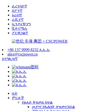
ፈረንሳይኛ
ስፓንኛ
አረብኛ
ራሺያኛ
ኢንዶኔዥያን
ቪትናሜሴ
ፖርቹጋልኛ
+86 137 9999 8232 እ.ኤ.አ.
alice@cscpower.cn
እንግሊዝኛ
ቤት
ምርቶች
የፀሐይ ቅዝቃዜ ክፍል
መያዣ የሌለበት ቀዝቃዛ ክፍል