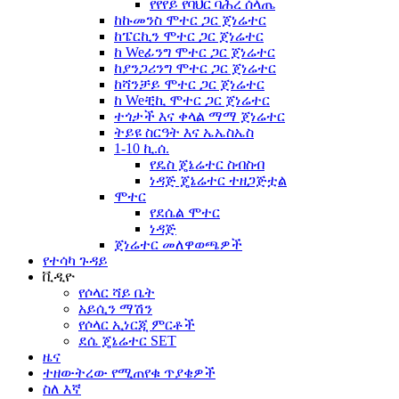
የየየይ የባህር ባሕረ ሰላጤ
ከኩመንስ ሞተር ጋር ጀነሬተር
ከፔርኪን ሞተር ጋር ጀነሬተር
ከ Weፊንግ ሞተር ጋር ጀነሬተር
ከያንጋሪንግ ሞተር ጋር ጀነሬተር
ከሻንቻይ ሞተር ጋር ጀነሬተር
ከ Weቺኪ ሞተር ጋር ጀነሬተር
ተጎታች እና ቀላል ማማ ጀነሬተር
ትይዩ ስርዓት እና ኤኤስኤስ
1-10 ኪ.ሰ.
የዴስ ጄኔሬተር ስብስብ
ነዳጅ ጄኔሬተር ተዘጋጅቷል
ሞተር
የደሴል ሞተር
ነዳጅ
ጀነሬተር መለዋወጫዎች
የተሳካ ጉዳይ
ቪዲዮ
የሶላር ሻይ ቤት
አይሲን ማሽን
የሶላር ኢነርጂ ምርቶች
ደሴ ጄኔሬተር SET
ዜና
ተዘውትረው የሚጠየቁ ጥያቄዎች
ስለ እኛ