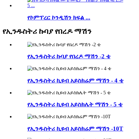
የኮምፕረር ኮንዲሽን ክፍል ...
የኢንዱስትሪ ኩባያ የበረዶ ማሽን
የኢንዱስትሪ ኩባያ የበረዶ ማሽን -2 ቴ
የኢንዱስትሪ ኪዩብ አይስክሬም ማሽን - 4 ቴ
የኢንዱስትሪ ኪዩብ አይስክሌት ማሽን - 5 ቴ
የኢንዱስትሪ ኪዩብ አይስክሬም ማሽን -10T