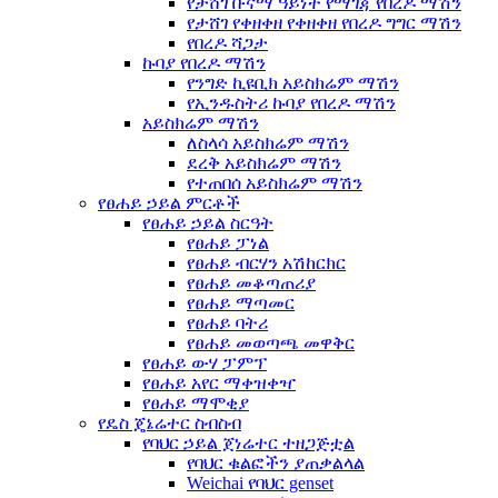
የታሸገ ቡናማ ዓይነት የማገጃ የበረዶ ማሽን
የታሸገ የቀዘቀዘ የቀዘቀዘ የበረዶ ግግር ማሽን
የበረዶ ሻጋታ
ኩባያ የበረዶ ማሽን
የንግድ ኪዩቢክ አይስክሬም ማሽን
የኢንዱስትሪ ኩባያ የበረዶ ማሽን
አይስክሬም ማሽን
ለስላሳ አይስክሬም ማሽን
ደረቅ አይስክሬም ማሽን
የተጠበሰ አይስክሬም ማሽን
የፀሐይ ኃይል ምርቶች
የፀሐይ ኃይል ስርዓት
የፀሐይ ፓነል
የፀሐይ ብርሃን አሽከርክር
የፀሐይ መቆጣጠሪያ
የፀሐይ ማጣመር
የፀሐይ ባትሪ
የፀሐይ መወጣጫ መዋቅር
የፀሐይ ውሃ ፓምፕ
የፀሐይ አየር ማቀዝቀዣ
የፀሐይ ማሞቂያ
የዴስ ጄኔሬተር ስብስብ
የባህር ኃይል ጀነሬተር ተዘጋጅቷል
የባህር ቁልፎችን ያጠቃልላል
Weichai የባህር genset