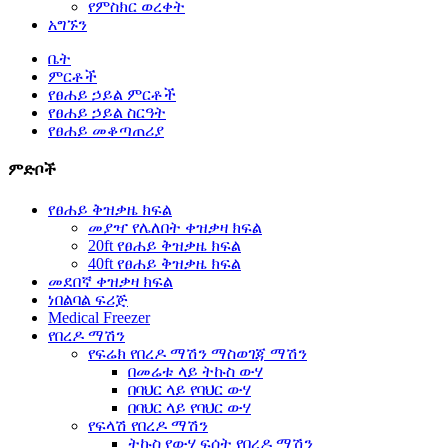
የምስክር ወረቀት
አግኙን
ቤት
ምርቶች
የፀሐይ ኃይል ምርቶች
የፀሐይ ኃይል ስርዓት
የፀሐይ መቆጣጠሪያ
ምድቦች
የፀሐይ ቅዝቃዜ ክፍል
መያዣ የሌለበት ቀዝቃዛ ክፍል
20ft የፀሐይ ቅዝቃዜ ክፍል
40ft የፀሐይ ቅዝቃዜ ክፍል
መደበኛ ቀዝቃዛ ክፍል
ነበልባል ፍሪጅ
Medical Freezer
የበረዶ ማሽን
የፍሬክ የበረዶ ማሽን ማስወገጃ ማሽን
በመሬቱ ላይ ትኩስ ውሃ
በባህር ላይ የባህር ውሃ
በባህር ላይ የባህር ውሃ
የፍላሽ የበረዶ ማሽን
ትኩስ የውሃ ፍሰት የበረዶ ማሽን