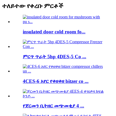
ተለይተው የቀረቡ ምርቶች
insulated door cold room fo...
ምርጥ ጥራት 5hp 4DES-5 Co ...
4CES-6 አየር የቀዘቀዘ bitzer co ...
የጀርመን ቢትዘር መጭመቂያ 4 ...