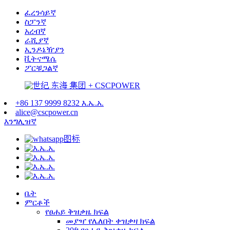
ፈረንሳይኛ
ስፓንኛ
አረብኛ
ራሺያኛ
ኢንዶኔዥያን
ቪትናሜሴ
ፖርቹጋልኛ
+86 137 9999 8232 እ.ኤ.አ.
alice@cscpower.cn
እንግሊዝኛ
ቤት
ምርቶች
የፀሐይ ቅዝቃዜ ክፍል
መያዣ የሌለበት ቀዝቃዛ ክፍል