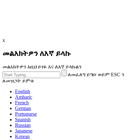
x
መልእክትዎን ለእኛ ይላኩ
መልእክትዎን እዚህ ይፃፉ እና ለእኛ ይላኩልን
ለመፈለግ ይግቡ ወይም ESC ን
ለመዝጋት ይምቱ
English
Amharic
French
German
Portuguese
Spanish
Russian
Japanese
Korean