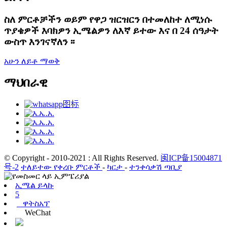
ስለ ምርቶቻችን ወይም የዋጋ ዝርዝርን በተመለከተ ለሚነሱ
ጥያቄዎች እባክዎን ኢሜልዎን ለእኛ ይተው እና በ 24 ሰዓታት
ውስጥ እንገናኛለን ፡፡
አሁን ለይቶ ማወቅ
ማህበራዊ
© Copyright - 2010-2021 : All Rights Reserved.
闽ICP备15004871
号-2
ተለይተው የቀረቡ ምርቶች
-
ካርታ
-
ተንቀሳቃሽ ጣቢያ
ኢሜል ይላኩ
5
ዋትስአፕ
WeChat