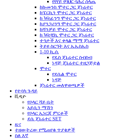
የየየይ የባህር ባሕረ ሰላጤ
ከኩመንስ ሞተር ጋር ጀነሬተር
ከፔርኪን ሞተር ጋር ጀነሬተር
ከ Weፊንግ ሞተር ጋር ጀነሬተር
ከያንጋሪንግ ሞተር ጋር ጀነሬተር
ከሻንቻይ ሞተር ጋር ጀነሬተር
ከ Weቺኪ ሞተር ጋር ጀነሬተር
ተጎታች እና ቀላል ማማ ጀነሬተር
ትይዩ ስርዓት እና ኤኤስኤስ
1-10 ኪ.ሰ.
የዴስ ጄኔሬተር ስብስብ
ነዳጅ ጄኔሬተር ተዘጋጅቷል
ሞተር
የደሴል ሞተር
ነዳጅ
ጀነሬተር መለዋወጫዎች
የተሳካ ጉዳይ
ቪዲዮ
የሶላር ሻይ ቤት
አይሲን ማሽን
የሶላር ኢነርጂ ምርቶች
ደሴ ጄኔሬተር SET
ዜና
ተዘውትረው የሚጠየቁ ጥያቄዎች
ስለ እኛ