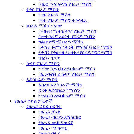
የባህር ውሃ ፍላሽ የበረዶ ማሽን
የቱቦ የበረዶ ማሽን
የቱቦ የበረዶ ማሽን
የቱቦ የበረዶ ማሽን ተንሳፋፊ
የበረዶ ማሽንን አግድ
የቀዘቀዘ ማቀዝቀዣ የበረዶ ማሽን
የመተንፈሻ አይነት የበረዶ ማሽን
ግልጽ የማገጃ በረዶ ማሽን
የታሸገ ቡናማ ዓይነት የማገጃ የበረዶ ማሽን
የታሸገ የቀዘቀዘ የቀዘቀዘ የበረዶ ግግር ማሽን
የበረዶ ሻጋታ
ኩባያ የበረዶ ማሽን
የንግድ ኪዩቢክ አይስክሬም ማሽን
የኢንዱስትሪ ኩባያ የበረዶ ማሽን
አይስክሬም ማሽን
ለስላሳ አይስክሬም ማሽን
ደረቅ አይስክሬም ማሽን
የተጠበሰ አይስክሬም ማሽን
የፀሐይ ኃይል ምርቶች
የፀሐይ ኃይል ስርዓት
የፀሐይ ፓነል
የፀሐይ ብርሃን አሽከርክር
የፀሐይ መቆጣጠሪያ
የፀሐይ ማጣመር
የፀሐይ ባትሪ