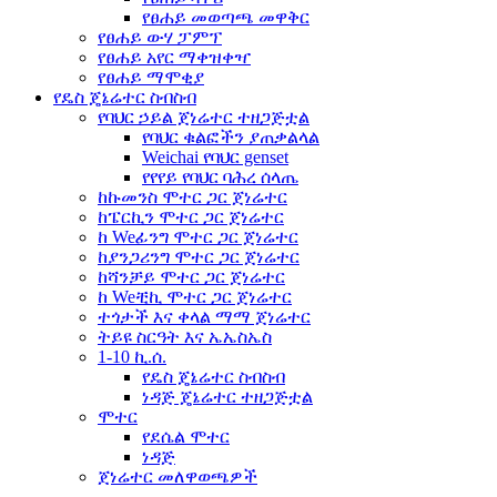
የፀሐይ መወጣጫ መዋቅር
የፀሐይ ውሃ ፓምፕ
የፀሐይ አየር ማቀዝቀዣ
የፀሐይ ማሞቂያ
የዴስ ጄኔሬተር ስብስብ
የባህር ኃይል ጀነሬተር ተዘጋጅቷል
የባህር ቁልፎችን ያጠቃልላል
Weichai የባህር genset
የየየይ የባህር ባሕረ ሰላጤ
ከኩመንስ ሞተር ጋር ጀነሬተር
ከፔርኪን ሞተር ጋር ጀነሬተር
ከ Weፊንግ ሞተር ጋር ጀነሬተር
ከያንጋሪንግ ሞተር ጋር ጀነሬተር
ከሻንቻይ ሞተር ጋር ጀነሬተር
ከ Weቺኪ ሞተር ጋር ጀነሬተር
ተጎታች እና ቀላል ማማ ጀነሬተር
ትይዩ ስርዓት እና ኤኤስኤስ
1-10 ኪ.ሰ.
የዴስ ጄኔሬተር ስብስብ
ነዳጅ ጄኔሬተር ተዘጋጅቷል
ሞተር
የደሴል ሞተር
ነዳጅ
ጀነሬተር መለዋወጫዎች