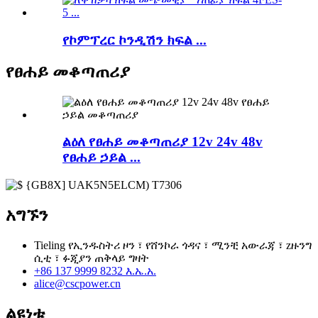
የኮምፕረር ኮንዲሽን ክፍል ...
የፀሐይ መቆጣጠሪያ
ልዕለ የፀሐይ መቆጣጠሪያ 12v 24v 48v
የፀሐይ ኃይል ...
አግኙን
Tieling የኢንዱስትሪ ዞን ፣ የሸንኮራ ጎዳና ፣ ሚንቺ አውራጃ ፣ zዙንግ
ሲቲ ፣ ፉጂያን ጠቅላይ ግዛት
+86 137 9999 8232 እ.ኤ.አ.
alice@cscpower.cn
ልዩነቱ