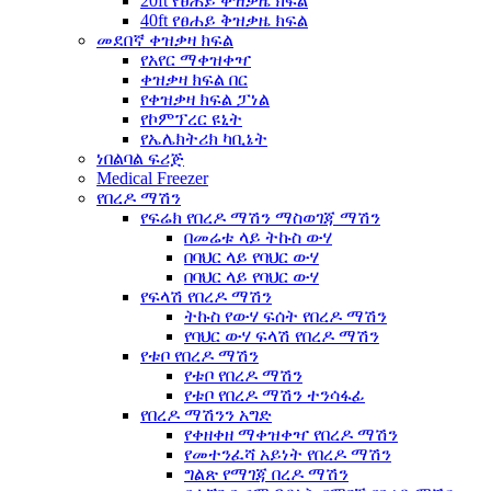
20ft የፀሐይ ቅዝቃዜ ክፍል
40ft የፀሐይ ቅዝቃዜ ክፍል
መደበኛ ቀዝቃዛ ክፍል
የአየር ማቀዝቀዣ
ቀዝቃዛ ክፍል በር
የቀዝቃዛ ክፍል ፓነል
የኮምፕረር ዩኒት
የኤሌክትሪክ ካቢኔት
ነበልባል ፍሪጅ
Medical Freezer
የበረዶ ማሽን
የፍሬክ የበረዶ ማሽን ማስወገጃ ማሽን
በመሬቱ ላይ ትኩስ ውሃ
በባህር ላይ የባህር ውሃ
በባህር ላይ የባህር ውሃ
የፍላሽ የበረዶ ማሽን
ትኩስ የውሃ ፍሰት የበረዶ ማሽን
የባህር ውሃ ፍላሽ የበረዶ ማሽን
የቱቦ የበረዶ ማሽን
የቱቦ የበረዶ ማሽን
የቱቦ የበረዶ ማሽን ተንሳፋፊ
የበረዶ ማሽንን አግድ
የቀዘቀዘ ማቀዝቀዣ የበረዶ ማሽን
የመተንፈሻ አይነት የበረዶ ማሽን
ግልጽ የማገጃ በረዶ ማሽን