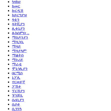
ካዛክሀ
ክመር
ኩርዲሽ
ክይርግያዝ
ላቲን
ላትቪያን
ሊቱኒያን
ሉክሰምቡ ..
ማስዶንያን
ማላጋሲ
ማላይ
ማላያላም
ማልትስ
ማኦሪይ
ማራቲ
ሞኒጎሊያን
በርሚስ
ኔፓሊ
ኖርወይኛ
ፓሽቶ
ፐርሽያን
ፑንጃቢ
ሰሪቢያን
ሴሶቶ
ሲንሃላ