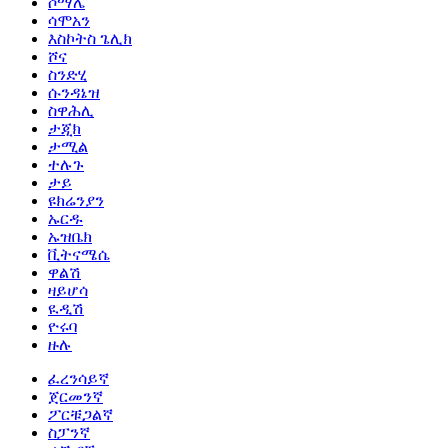
ሶማሌ
ሳሞአን
እስኮትስ ጌሊክ
ሾና
ስንድሂ
ሱንዳኔዝ
ስዋሕሊ
ታጂክ
ታሚል
ተሉጉ
ታይ
ዩክሬንያን
ኡርዱ
ኡዝቤክ
ቪትናሜሴ
ዋልሽ
ዛይሆሳ
ዪዲሽ
ዮሩባ
ዙሉ
ፈረንሳይኛ
ጀርመንኛ
ፖርቹጋልኛ
ስፓንኛ