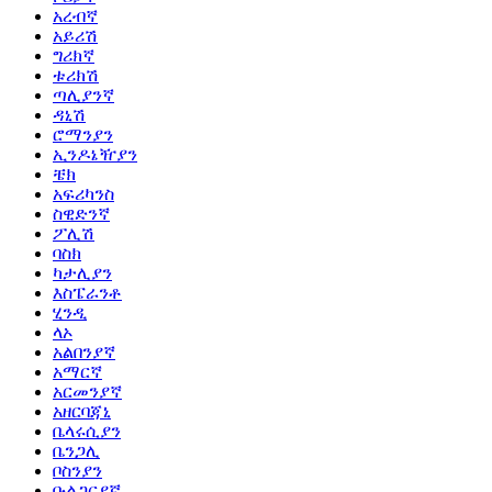
አረብኛ
አይሪሽ
ግሪክኛ
ቱሪክሽ
ጣሊያንኛ
ዳኒሽ
ሮማንያን
ኢንዶኔዥያን
ቼክ
አፍሪካንስ
ስዊድንኛ
ፖሊሽ
ባስክ
ካታሊያን
እስፔራንቶ
ሂንዲ
ላኦ
አልበንያኛ
አማርኛ
አርመንያኛ
አዘርባጃኒ
ቤላሩሲያን
ቤንጋሊ
ቦስንያን
ቡልጋርያኛ