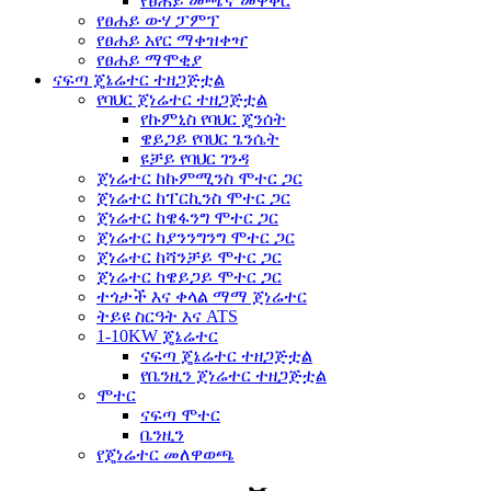
የፀሐይ መጫኛ መዋቅር
የፀሐይ ውሃ ፓምፕ
የፀሐይ አየር ማቀዝቀዣ
የፀሐይ ማሞቂያ
ናፍጣ ጄኔሬተር ተዘጋጅቷል
የባህር ጀነሬተር ተዘጋጅቷል
የኩምኒስ የባህር ጄንሰት
ዌይጋይ የባህር ጌንሴት
ዩቻይ የባህር ገንዳ
ጀነሬተር ከኩምሚንስ ሞተር ጋር
ጀነሬተር ከፐርኪንስ ሞተር ጋር
ጀነሬተር ከዌፋንግ ሞተር ጋር
ጀነሬተር ከያንንግንግ ሞተር ጋር
ጀነሬተር ከሻንቻይ ሞተር ጋር
ጀነሬተር ከዌይጋይ ሞተር ጋር
ተጎታች እና ቀላል ማማ ጀነሬተር
ትይዩ ስርዓት እና ATS
1-10KW ጄኔሬተር
ናፍጣ ጄኔሬተር ተዘጋጅቷል
የቤንዚን ጀነሬተር ተዘጋጅቷል
ሞተር
ናፍጣ ሞተር
ቤንዚን
የጄነሬተር መለዋወጫ