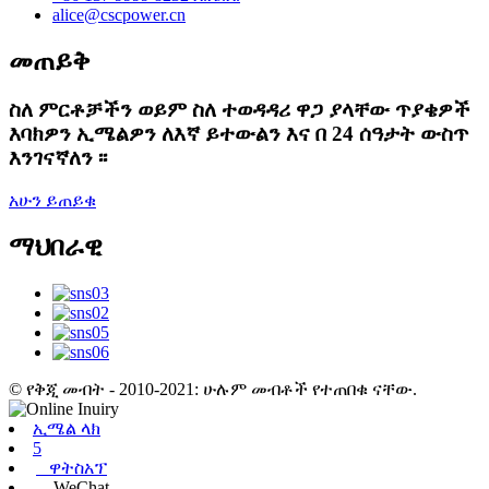
alice@cscpower.cn
መጠይቅ
ስለ ምርቶቻችን ወይም ስለ ተወዳዳሪ ዋጋ ያላቸው ጥያቄዎች
እባክዎን ኢሜልዎን ለእኛ ይተውልን እና በ 24 ሰዓታት ውስጥ
እንገናኛለን ፡፡
አሁን ይጠይቁ
ማህበራዊ
© የቅጂ መብት - 2010-2021: ሁሉም መብቶች የተጠበቁ ናቸው.
ኢሜል ላክ
5
ዋትስአፕ
WeChat