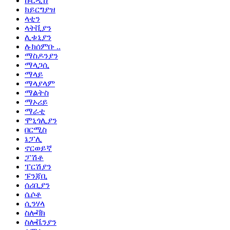
ኩርዲሽ
ክይርግያዝ
ላቲን
ላትቪያን
ሊቱኒያን
ሉክሰምቡ ..
ማስዶንያን
ማላጋሲ
ማላይ
ማላያላም
ማልትስ
ማኦሪይ
ማራቲ
ሞኒጎሊያን
በርሚስ
ኔፓሊ
ኖርወይኛ
ፓሽቶ
ፐርሽያን
ፑንጃቢ
ሰሪቢያን
ሴሶቶ
ሲንሃላ
ስሎቫክ
ስሎቬንያን