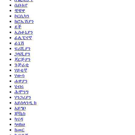
ሴቡአኖ
ቺቼዋ
ኮርሲካን
ክሮኤሽያን
ደች
ኢስቶኒያን
ፊሊፒኖኛ
ፊኒሽ
ፍሪሺያን
ጋላሺያን
ጆርጅያን
ጉጅራቲ
ሃይቲኛ
ሃውሳ
ሐዋያን
ሂብሩ
ሕሞንግ
ሃንጋሪያን
አይስላንዲ ክ
አይግቦ
ጃቫኒስ
ካናዳ
ካዛክሀ
ክመር