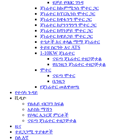
ዩቻይ የባህር ገንዳ
ጀነሬተር ከኩምሚንስ ሞተር ጋር
ጀነሬተር ከፐርኪንስ ሞተር ጋር
ጀነሬተር ከዌፋንግ ሞተር ጋር
ጀነሬተር ከያንንግንግ ሞተር ጋር
ጀነሬተር ከሻንቻይ ሞተር ጋር
ጀነሬተር ከዌይጋይ ሞተር ጋር
ተጎታች እና ቀላል ማማ ጀነሬተር
ትይዩ ስርዓት እና ATS
1-10KW ጄኔሬተር
ናፍጣ ጄኔሬተር ተዘጋጅቷል
የቤንዚን ጀነሬተር ተዘጋጅቷል
ሞተር
ናፍጣ ሞተር
ቤንዚን
የጄነሬተር መለዋወጫ
የተሳካ ጉዳይ
ቪዲዮ
የፀሐይ ብርሃን ክፍል
አይስክ ማሽን
የሶላር ኢነርጂ ምርቶች
ናፍጣ ጄነሬተር ተዘጋጅቷል
ዜና
ተደጋጋሚ ጥያቄዎች
ስለ እኛ