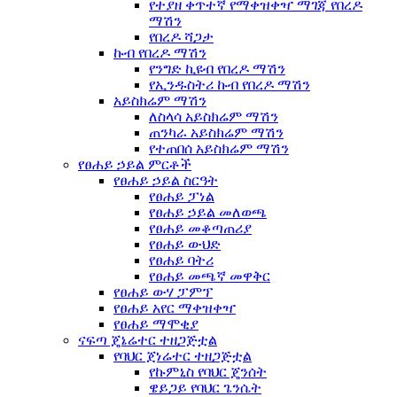
የተያዘ ቀጥተኛ የማቀዝቀዣ ማገጃ የበረዶ
ማሽን
የበረዶ ሻጋታ
ኩብ የበረዶ ማሽን
የንግድ ኪዩብ የበረዶ ማሽን
የኢንዱስትሪ ኩብ የበረዶ ማሽን
አይስክሬም ማሽን
ለስላሳ አይስክሬም ማሽን
ጠንካራ አይስክሬም ማሽን
የተጠበሰ አይስክሬም ማሽን
የፀሐይ ኃይል ምርቶች
የፀሐይ ኃይል ስርዓት
የፀሐይ ፓነል
የፀሐይ ኃይል መለወጫ
የፀሐይ መቆጣጠሪያ
የፀሐይ ውህድ
የፀሐይ ባትሪ
የፀሐይ መጫኛ መዋቅር
የፀሐይ ውሃ ፓምፕ
የፀሐይ አየር ማቀዝቀዣ
የፀሐይ ማሞቂያ
ናፍጣ ጄኔሬተር ተዘጋጅቷል
የባህር ጀነሬተር ተዘጋጅቷል
የኩምኒስ የባህር ጄንሰት
ዌይጋይ የባህር ጌንሴት