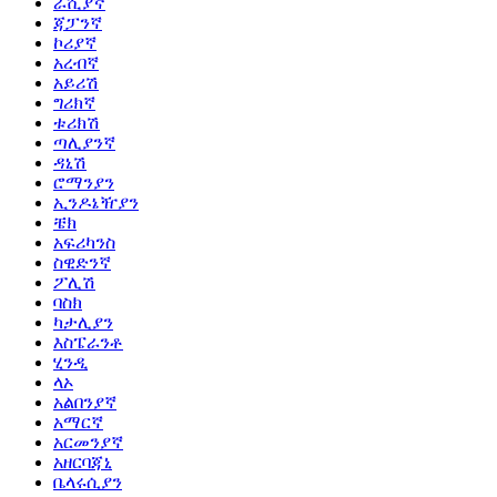
ራሺያኛ
ጃፓንኛ
ኮሪያኛ
አረብኛ
አይሪሽ
ግሪክኛ
ቱሪክሽ
ጣሊያንኛ
ዳኒሽ
ሮማንያን
ኢንዶኔዥያን
ቼክ
አፍሪካንስ
ስዊድንኛ
ፖሊሽ
ባስክ
ካታሊያን
እስፔራንቶ
ሂንዲ
ላኦ
አልበንያኛ
አማርኛ
አርመንያኛ
አዘርባጃኒ
ቤላሩሲያን