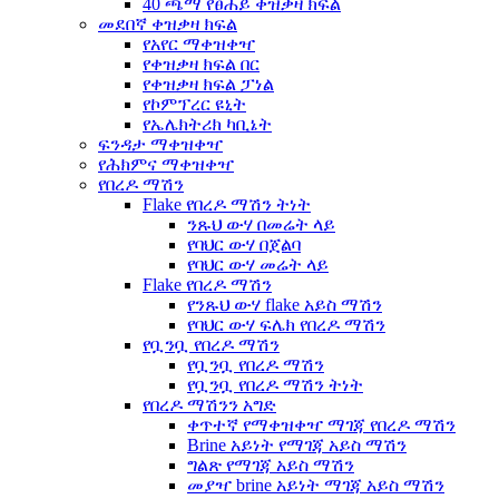
40 ጫማ የፀሐይ ቀዝቃዛ ክፍል
መደበኛ ቀዝቃዛ ክፍል
የአየር ማቀዝቀዣ
የቀዝቃዛ ክፍል በር
የቀዝቃዛ ክፍል ፓነል
የኮምፕረር ዩኒት
የኤሌክትሪክ ካቢኔት
ፍንዳታ ማቀዝቀዣ
የሕክምና ማቀዝቀዣ
የበረዶ ማሽን
Flake የበረዶ ማሽን ትነት
ንጹህ ውሃ በመሬት ላይ
የባህር ውሃ በጀልባ
የባህር ውሃ መሬት ላይ
Flake የበረዶ ማሽን
የንጹህ ውሃ flake አይስ ማሽን
የባህር ውሃ ፍሌክ የበረዶ ማሽን
የቧንቧ የበረዶ ማሽን
የቧንቧ የበረዶ ማሽን
የቧንቧ የበረዶ ማሽን ትነት
የበረዶ ማሽንን አግድ
ቀጥተኛ የማቀዝቀዣ ማገጃ የበረዶ ማሽን
Brine አይነት የማገጃ አይስ ማሽን
ግልጽ የማገጃ አይስ ማሽን
መያዣ brine አይነት ማገጃ አይስ ማሽን