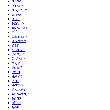
ቤንጋሊ
ቦስንያን
ቡልጋርያኛ
ሴቡአኖ
ቺቼዋ
ኮርሲካን
ክሮኤሽያን
ደች
ኢስቶኒያን
ፊሊፒኖኛ
ፊኒሽ
ፍሪሺያን
ጋላሺያን
ጆርጅያን
ጉጅራቲ
ሃይቲኛ
ሃውሳ
ሐዋያን
ሂብሩ
ሕሞንግ
ሃንጋሪያን
አይስላንዲ ክ
አይግቦ
ጃቫኒስ
ካናዳ