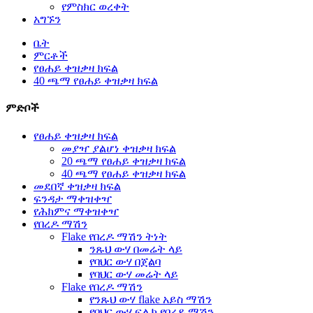
የምስክር ወረቀት
አግኙን
ቤት
ምርቶች
የፀሐይ ቀዝቃዛ ክፍል
40 ጫማ የፀሐይ ቀዝቃዛ ክፍል
ምድቦች
የፀሐይ ቀዝቃዛ ክፍል
መያዣ ያልሆነ ቀዝቃዛ ክፍል
20 ጫማ የፀሐይ ቀዝቃዛ ክፍል
40 ጫማ የፀሐይ ቀዝቃዛ ክፍል
መደበኛ ቀዝቃዛ ክፍል
ፍንዳታ ማቀዝቀዣ
የሕክምና ማቀዝቀዣ
የበረዶ ማሽን
Flake የበረዶ ማሽን ትነት
ንጹህ ውሃ በመሬት ላይ
የባህር ውሃ በጀልባ
የባህር ውሃ መሬት ላይ
Flake የበረዶ ማሽን
የንጹህ ውሃ flake አይስ ማሽን
የባህር ውሃ ፍሌክ የበረዶ ማሽን