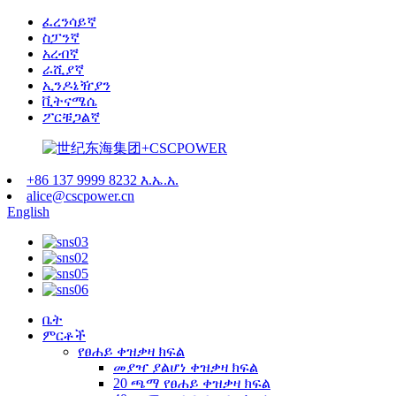
ፈረንሳይኛ
ስፓንኛ
አረብኛ
ራሺያኛ
ኢንዶኔዥያን
ቪትናሜሴ
ፖርቹጋልኛ
+86 137 9999 8232 እ.ኤ.አ.
alice@cscpower.cn
English
ቤት
ምርቶች
የፀሐይ ቀዝቃዛ ክፍል
መያዣ ያልሆነ ቀዝቃዛ ክፍል
20 ጫማ የፀሐይ ቀዝቃዛ ክፍል