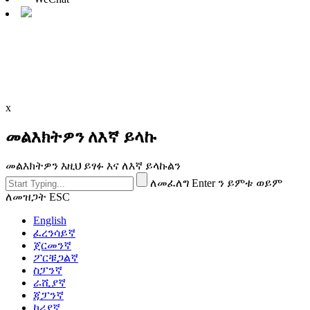
x
መልእክትዎን ለእኛ ይላኩ
መልእክትዎን እዚህ ይፃፉ እና ለእኛ ይላኩልን
ለመፈለግ Enter ን ይምቱ ወይም
ለመዝጋት ESC
English
ፈረንሳይኛ
ጀርመንኛ
ፖርቹጋልኛ
ስፓንኛ
ራሺያኛ
ጃፓንኛ
ኮሪያኛ