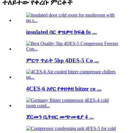
ተለይተው የቀረቡ ምርቶች
insulated በር ቀዝቃዛ ክፍል fo ...
ምርጥ ጥራት 5hp 4DES-5 Co ...
4CES-6 አየር የቀዘቀዘ bitzer co ...
ጀርመን ቢትዘር መጭመቂያ 4 ...