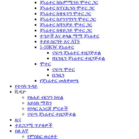
ጀነሬተር ከኩምሚንስ ሞተር ጋር
ጀነሬተር ከፐርኪንስ ሞተር ጋር
ጀነሬተር ከዌፋንግ ሞተር ጋር
ጀነሬተር ከያንንግንግ ሞተር ጋር
ጀነሬተር ከሻንቻይ ሞተር ጋር
ጀነሬተር ከዌይጋይ ሞተር ጋር
ተጎታች እና ቀላል ማማ ጀነሬተር
ትይዩ ስርዓት እና ATS
1-10KW ጄኔሬተር
ናፍጣ ጄኔሬተር ተዘጋጅቷል
የቤንዚን ጀነሬተር ተዘጋጅቷል
ሞተር
ናፍጣ ሞተር
ቤንዚን
የጄነሬተር መለዋወጫ
የተሳካ ጉዳይ
ቪዲዮ
የፀሐይ ብርሃን ክፍል
አይስክ ማሽን
የሶላር ኢነርጂ ምርቶች
ናፍጣ ጄነሬተር ተዘጋጅቷል
ዜና
ተደጋጋሚ ጥያቄዎች
ስለ እኛ
የምስክር ወረቀት