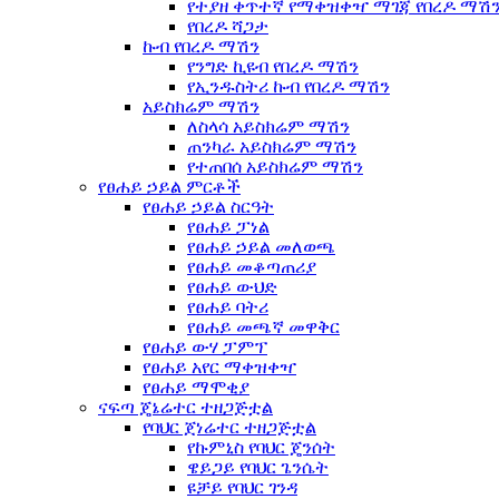
የተያዘ ቀጥተኛ የማቀዝቀዣ ማገጃ የበረዶ ማሽ
የበረዶ ሻጋታ
ኩብ የበረዶ ማሽን
የንግድ ኪዩብ የበረዶ ማሽን
የኢንዱስትሪ ኩብ የበረዶ ማሽን
አይስክሬም ማሽን
ለስላሳ አይስክሬም ማሽን
ጠንካራ አይስክሬም ማሽን
የተጠበሰ አይስክሬም ማሽን
የፀሐይ ኃይል ምርቶች
የፀሐይ ኃይል ስርዓት
የፀሐይ ፓነል
የፀሐይ ኃይል መለወጫ
የፀሐይ መቆጣጠሪያ
የፀሐይ ውህድ
የፀሐይ ባትሪ
የፀሐይ መጫኛ መዋቅር
የፀሐይ ውሃ ፓምፕ
የፀሐይ አየር ማቀዝቀዣ
የፀሐይ ማሞቂያ
ናፍጣ ጄኔሬተር ተዘጋጅቷል
የባህር ጀነሬተር ተዘጋጅቷል
የኩምኒስ የባህር ጄንሰት
ዌይጋይ የባህር ጌንሴት
ዩቻይ የባህር ገንዳ