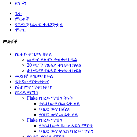
አግኙን
ቤት
ምርቶች
ናፍጣ ጄኔሬተር ተዘጋጅቷል
ሞተር
ምድቦች
የፀሐይ ቀዝቃዛ ክፍል
መያዣ ያልሆነ ቀዝቃዛ ክፍል
20 ጫማ የፀሐይ ቀዝቃዛ ክፍል
40 ጫማ የፀሐይ ቀዝቃዛ ክፍል
መደበኛ ቀዝቃዛ ክፍል
ፍንዳታ ማቀዝቀዣ
የሕክምና ማቀዝቀዣ
የበረዶ ማሽን
Flake የበረዶ ማሽን ትነት
ንጹህ ውሃ በመሬት ላይ
የባህር ውሃ በጀልባ
የባህር ውሃ መሬት ላይ
Flake የበረዶ ማሽን
የንጹህ ውሃ flake አይስ ማሽን
የባህር ውሃ ፍሌክ የበረዶ ማሽን
የቧንቧ የበረዶ ማሽን