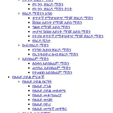
የቧንቧ የበረዶ ማሽን
የቧንቧ የበረዶ ማሽን ትነት
የበረዶ ማሽንን አግድ
ቀጥተኛ የማቀዝቀዣ ማገጃ የበረዶ ማሽን
Brine አይነት የማገጃ አይስ ማሽን
ግልጽ የማገጃ አይስ ማሽን
መያዣ brine አይነት ማገጃ አይስ ማሽን
የተያዘ ቀጥተኛ የማቀዝቀዣ ማገጃ የበረዶ ማሽን
የበረዶ ሻጋታ
ኩብ የበረዶ ማሽን
የንግድ ኪዩብ የበረዶ ማሽን
የኢንዱስትሪ ኩብ የበረዶ ማሽን
አይስክሬም ማሽን
ለስላሳ አይስክሬም ማሽን
ጠንካራ አይስክሬም ማሽን
የተጠበሰ አይስክሬም ማሽን
የፀሐይ ኃይል ምርቶች
የፀሐይ ኃይል ስርዓት
የፀሐይ ፓነል
የፀሐይ ኃይል መለወጫ
የፀሐይ መቆጣጠሪያ
የፀሐይ ውህድ
የፀሐይ ባትሪ
የፀሐይ መጫኛ መዋቅር