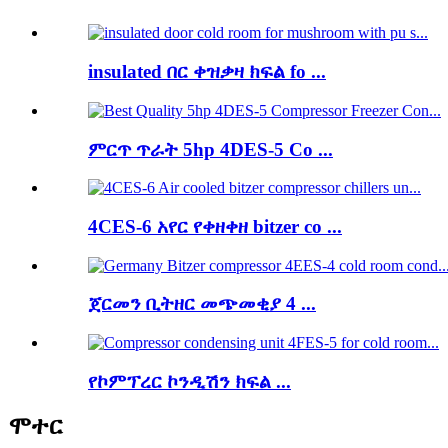
insulated በር ቀዝቃዛ ክፍል fo ...
ምርጥ ጥራት 5hp 4DES-5 Co ...
4CES-6 አየር የቀዘቀዘ bitzer co ...
ጀርመን ቢትዘር መጭመቂያ 4 ...
የኮምፕረር ኮንዲሽን ክፍል ...
ሞተር