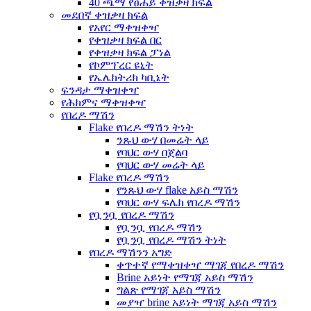
40 ጫማ የፀሐይ ቀዝቃዛ ክፍል
መደበኛ ቀዝቃዛ ክፍል
የአየር ማቀዝቀዣ
የቀዝቃዛ ክፍል በር
የቀዝቃዛ ክፍል ፓነል
የኮምፕረር ዩኒት
የኤሌክትሪክ ካቢኔት
ፍንዳታ ማቀዝቀዣ
የሕክምና ማቀዝቀዣ
የበረዶ ማሽን
Flake የበረዶ ማሽን ትነት
ንጹህ ውሃ በመሬት ላይ
የባህር ውሃ በጀልባ
የባህር ውሃ መሬት ላይ
Flake የበረዶ ማሽን
የንጹህ ውሃ flake አይስ ማሽን
የባህር ውሃ ፍሌክ የበረዶ ማሽን
የቧንቧ የበረዶ ማሽን
የቧንቧ የበረዶ ማሽን
የቧንቧ የበረዶ ማሽን ትነት
የበረዶ ማሽንን አግድ
ቀጥተኛ የማቀዝቀዣ ማገጃ የበረዶ ማሽን
Brine አይነት የማገጃ አይስ ማሽን
ግልጽ የማገጃ አይስ ማሽን
መያዣ brine አይነት ማገጃ አይስ ማሽን