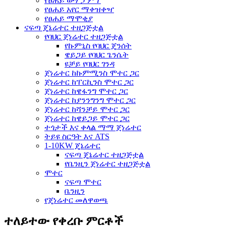
የፀሐይ ውሃ ፓምፕ
የፀሐይ አየር ማቀዝቀዣ
የፀሐይ ማሞቂያ
ናፍጣ ጄኔሬተር ተዘጋጅቷል
የባህር ጀነሬተር ተዘጋጅቷል
የኩምኒስ የባህር ጄንሰት
ዌይጋይ የባህር ጌንሴት
ዩቻይ የባህር ገንዳ
ጀነሬተር ከኩምሚንስ ሞተር ጋር
ጀነሬተር ከፐርኪንስ ሞተር ጋር
ጀነሬተር ከዌፋንግ ሞተር ጋር
ጀነሬተር ከያንንግንግ ሞተር ጋር
ጀነሬተር ከሻንቻይ ሞተር ጋር
ጀነሬተር ከዌይጋይ ሞተር ጋር
ተጎታች እና ቀላል ማማ ጀነሬተር
ትይዩ ስርዓት እና ATS
1-10KW ጄኔሬተር
ናፍጣ ጄኔሬተር ተዘጋጅቷል
የቤንዚን ጀነሬተር ተዘጋጅቷል
ሞተር
ናፍጣ ሞተር
ቤንዚን
የጄነሬተር መለዋወጫ
ተለይተው የቀረቡ ምርቶች