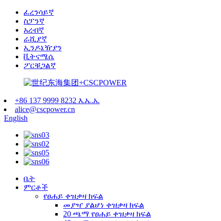
ፈረንሳይኛ
ስፓንኛ
አረብኛ
ራሺያኛ
ኢንዶኔዥያን
ቪትናሜሴ
ፖርቹጋልኛ
+86 137 9999 8232 እ.ኤ.አ.
alice@cscpower.cn
English
ቤት
ምርቶች
የፀሐይ ቀዝቃዛ ክፍል
መያዣ ያልሆነ ቀዝቃዛ ክፍል
20 ጫማ የፀሐይ ቀዝቃዛ ክፍል