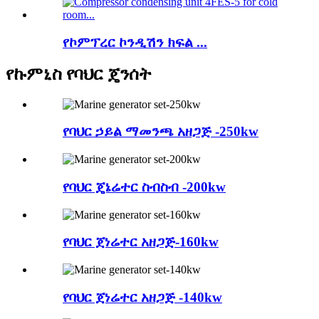
የኮምፕረር ኮንዲሽን ክፍል ...
የኩምኒስ የባህር ጄንሰት
የባህር ኃይል ማመንጫ አዘጋጅ -250kw
የባህር ጄኔሬተር ስብስብ -200kw
የባህር ጀነሬተር አዘጋጅ-160kw
የባህር ጀነሬተር አዘጋጅ -140kw