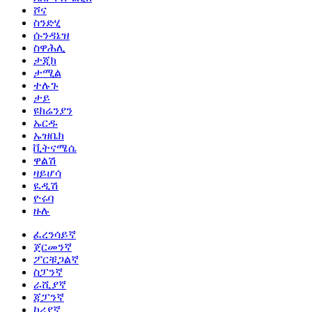
ሾና
ስንድሂ
ሱንዳኔዝ
ስዋሕሊ
ታጂክ
ታሚል
ተሉጉ
ታይ
ዩክሬንያን
ኡርዱ
ኡዝቤክ
ቪትናሜሴ
ዋልሽ
ዛይሆሳ
ዪዲሽ
ዮሩባ
ዙሉ
ፈረንሳይኛ
ጀርመንኛ
ፖርቹጋልኛ
ስፓንኛ
ራሺያኛ
ጃፓንኛ
ኮሪያኛ