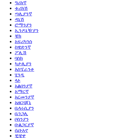
ግሪክኛ
ቱሪክሽ
ጣሊያንኛ
ዳኒሽ
ሮማንያን
ኢንዶኔዥያን
ቼክ
አፍሪካንስ
ስዊድንኛ
ፖሊሽ
ባስክ
ካታሊያን
እስፔራንቶ
ሂንዲ
ላኦ
አልበንያኛ
አማርኛ
አርመንያኛ
አዘርባጃኒ
ቤላሩሲያን
ቤንጋሊ
ቦስንያን
ቡልጋርያኛ
ሴቡአኖ
ቺቼዋ