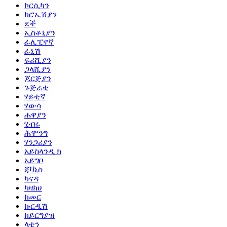
ኮርሲካን
ክሮኤሽያን
ደች
ኢስቶኒያን
ፊሊፒኖኛ
ፊኒሽ
ፍሪሺያን
ጋላሺያን
ጆርጅያን
ጉጅራቲ
ሃይቲኛ
ሃውሳ
ሐዋያን
ሂብሩ
ሕሞንግ
ሃንጋሪያን
አይስላንዲ ክ
አይግቦ
ጃቫኒስ
ካናዳ
ካዛክሀ
ክመር
ኩርዲሽ
ክይርግያዝ
ላቲን