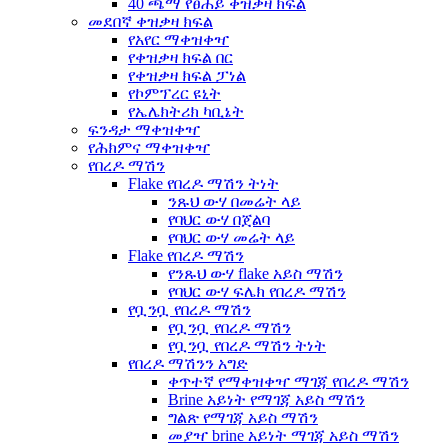
40 ጫማ የፀሐይ ቀዝቃዛ ክፍል
መደበኛ ቀዝቃዛ ክፍል
የአየር ማቀዝቀዣ
የቀዝቃዛ ክፍል በር
የቀዝቃዛ ክፍል ፓነል
የኮምፕረር ዩኒት
የኤሌክትሪክ ካቢኔት
ፍንዳታ ማቀዝቀዣ
የሕክምና ማቀዝቀዣ
የበረዶ ማሽን
Flake የበረዶ ማሽን ትነት
ንጹህ ውሃ በመሬት ላይ
የባህር ውሃ በጀልባ
የባህር ውሃ መሬት ላይ
Flake የበረዶ ማሽን
የንጹህ ውሃ flake አይስ ማሽን
የባህር ውሃ ፍሌክ የበረዶ ማሽን
የቧንቧ የበረዶ ማሽን
የቧንቧ የበረዶ ማሽን
የቧንቧ የበረዶ ማሽን ትነት
የበረዶ ማሽንን አግድ
ቀጥተኛ የማቀዝቀዣ ማገጃ የበረዶ ማሽን
Brine አይነት የማገጃ አይስ ማሽን
ግልጽ የማገጃ አይስ ማሽን
መያዣ brine አይነት ማገጃ አይስ ማሽን