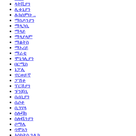
ላትቪያን
ሊቱኒያን
ሉክሰምቡ ..
ማስዶንያን
ማላጋሲ
ማላይ
ማላያላም
ማልትስ
ማኦሪይ
ማራቲ
ሞኒጎሊያን
በርሚስ
ኔፓሊ
ኖርወይኛ
ፓሽቶ
ፐርሽያን
ፑንጃቢ
ሰሪቢያን
ሴሶቶ
ሲንሃላ
ስሎቫክ
ስሎቬንያን
ሶማሌ
ሳሞአን
እስኮትስ ጌሊክ