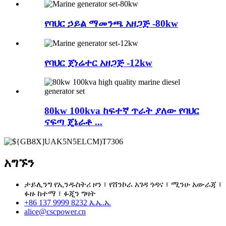
የባህር ኃይል ማመንጫ አዘጋጅ -80kw
የባህር ጀነሬተር አዘጋጅ -12kw
80kw 100kva ከፍተኛ ጥራት ያለው የባህር
ናፍጣ ጄኔራቶ ...
አግኙን
ታይሊንግ የኢንዱስትሪ ዞን ፣ የሸንኮራ አገዳ ጎዳና ፣ ሚንሁ አውራጃ ፣
ፉዙ ከተማ ፣ ፉጂን ግዛት
+86 137 9999 8232 እ.ኤ.አ.
alice@cscpower.cn