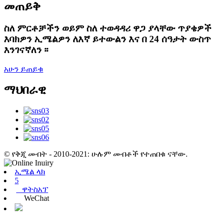
መጠይቅ
ስለ ምርቶቻችን ወይም ስለ ተወዳዳሪ ዋጋ ያላቸው ጥያቄዎች
እባክዎን ኢሜልዎን ለእኛ ይተውልን እና በ 24 ሰዓታት ውስጥ
እንገናኛለን ፡፡
አሁን ይጠይቁ
ማህበራዊ
© የቅጂ መብት - 2010-2021: ሁሉም መብቶች የተጠበቁ ናቸው.
ኢሜል ላክ
5
ዋትስአፕ
WeChat