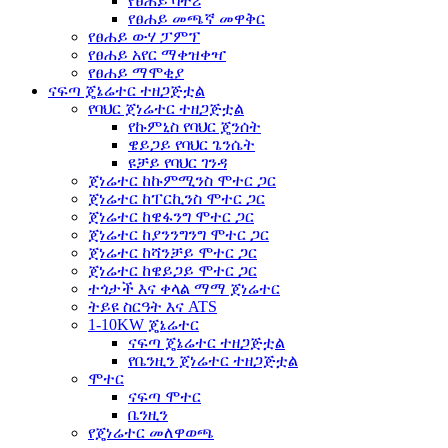
የፀሐይ ባትሪ
የፀሐይ መጫኛ መዋቅር
የፀሐይ ውሃ ፓምፕ
የፀሐይ አየር ማቀዝቀዣ
የፀሐይ ማሞቂያ
ናፍጣ ጄኔሬተር ተዘጋጅቷል
የባህር ጀነሬተር ተዘጋጅቷል
የኩምኒስ የባህር ጄንሰት
ዌይጋይ የባህር ጌንሴት
ዩቻይ የባህር ገንዳ
ጀነሬተር ከኩምሚንስ ሞተር ጋር
ጀነሬተር ከፐርኪንስ ሞተር ጋር
ጀነሬተር ከዌፋንግ ሞተር ጋር
ጀነሬተር ከያንንግንግ ሞተር ጋር
ጀነሬተር ከሻንቻይ ሞተር ጋር
ጀነሬተር ከዌይጋይ ሞተር ጋር
ተጎታች እና ቀላል ማማ ጀነሬተር
ትይዩ ስርዓት እና ATS
1-10KW ጄኔሬተር
ናፍጣ ጄኔሬተር ተዘጋጅቷል
የቤንዚን ጀነሬተር ተዘጋጅቷል
ሞተር
ናፍጣ ሞተር
ቤንዚን
የጄነሬተር መለዋወጫ