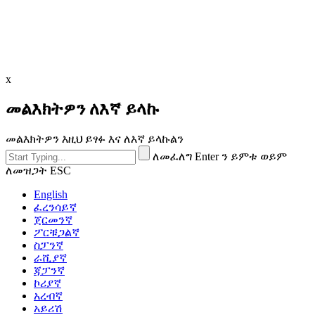
x
መልእክትዎን ለእኛ ይላኩ
መልእክትዎን እዚህ ይፃፉ እና ለእኛ ይላኩልን
ለመፈለግ Enter ን ይምቱ ወይም
ለመዝጋት ESC
English
ፈረንሳይኛ
ጀርመንኛ
ፖርቹጋልኛ
ስፓንኛ
ራሺያኛ
ጃፓንኛ
ኮሪያኛ
አረብኛ
አይሪሽ