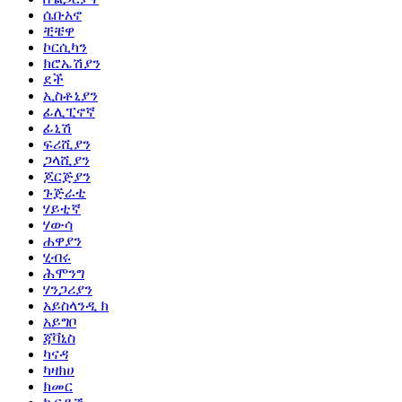
ሴቡአኖ
ቺቼዋ
ኮርሲካን
ክሮኤሽያን
ደች
ኢስቶኒያን
ፊሊፒኖኛ
ፊኒሽ
ፍሪሺያን
ጋላሺያን
ጆርጅያን
ጉጅራቲ
ሃይቲኛ
ሃውሳ
ሐዋያን
ሂብሩ
ሕሞንግ
ሃንጋሪያን
አይስላንዲ ክ
አይግቦ
ጃቫኒስ
ካናዳ
ካዛክሀ
ክመር