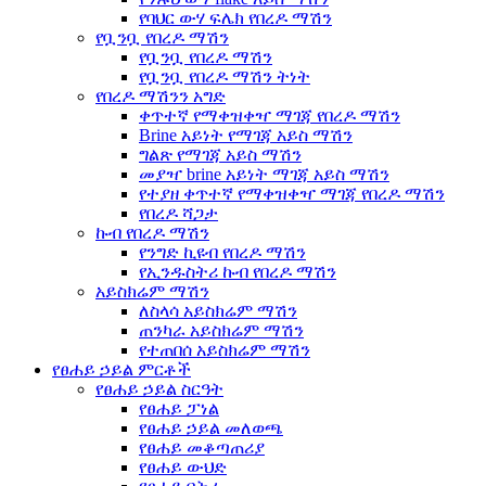
የባህር ውሃ ፍሌክ የበረዶ ማሽን
የቧንቧ የበረዶ ማሽን
የቧንቧ የበረዶ ማሽን
የቧንቧ የበረዶ ማሽን ትነት
የበረዶ ማሽንን አግድ
ቀጥተኛ የማቀዝቀዣ ማገጃ የበረዶ ማሽን
Brine አይነት የማገጃ አይስ ማሽን
ግልጽ የማገጃ አይስ ማሽን
መያዣ brine አይነት ማገጃ አይስ ማሽን
የተያዘ ቀጥተኛ የማቀዝቀዣ ማገጃ የበረዶ ማሽን
የበረዶ ሻጋታ
ኩብ የበረዶ ማሽን
የንግድ ኪዩብ የበረዶ ማሽን
የኢንዱስትሪ ኩብ የበረዶ ማሽን
አይስክሬም ማሽን
ለስላሳ አይስክሬም ማሽን
ጠንካራ አይስክሬም ማሽን
የተጠበሰ አይስክሬም ማሽን
የፀሐይ ኃይል ምርቶች
የፀሐይ ኃይል ስርዓት
የፀሐይ ፓነል
የፀሐይ ኃይል መለወጫ
የፀሐይ መቆጣጠሪያ
የፀሐይ ውህድ