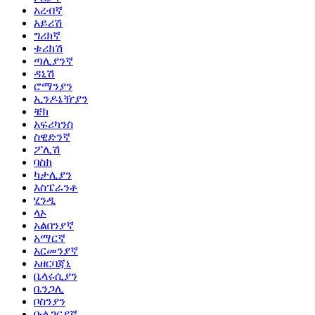
አረብኛ
አይሪሽ
ግሪክኛ
ቱሪክሽ
ጣሊያንኛ
ዳኒሽ
ሮማንያን
ኢንዶኔዥያን
ቼክ
አፍሪካንስ
ስዊድንኛ
ፖሊሽ
ባስክ
ካታሊያን
እስፔራንቶ
ሂንዲ
ላኦ
አልበንያኛ
አማርኛ
አርመንያኛ
አዘርባጃኒ
ቤላሩሲያን
ቤንጋሊ
ቦስንያን
ቡልጋርያኛ