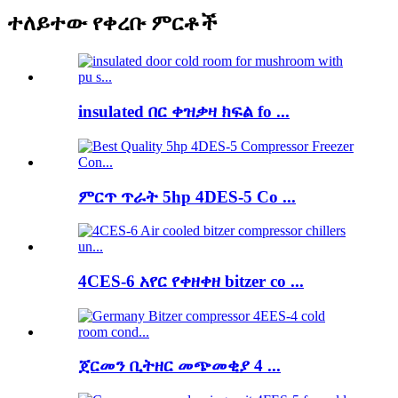
ተለይተው የቀረቡ ምርቶች
insulated በር ቀዝቃዛ ክፍል fo ...
ምርጥ ጥራት 5hp 4DES-5 Co ...
4CES-6 አየር የቀዘቀዘ bitzer co ...
ጀርመን ቢትዘር መጭመቂያ 4 ...