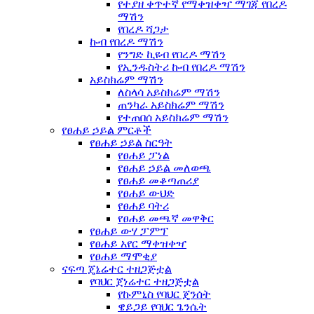
የተያዘ ቀጥተኛ የማቀዝቀዣ ማገጃ የበረዶ
ማሽን
የበረዶ ሻጋታ
ኩብ የበረዶ ማሽን
የንግድ ኪዩብ የበረዶ ማሽን
የኢንዱስትሪ ኩብ የበረዶ ማሽን
አይስክሬም ማሽን
ለስላሳ አይስክሬም ማሽን
ጠንካራ አይስክሬም ማሽን
የተጠበሰ አይስክሬም ማሽን
የፀሐይ ኃይል ምርቶች
የፀሐይ ኃይል ስርዓት
የፀሐይ ፓነል
የፀሐይ ኃይል መለወጫ
የፀሐይ መቆጣጠሪያ
የፀሐይ ውህድ
የፀሐይ ባትሪ
የፀሐይ መጫኛ መዋቅር
የፀሐይ ውሃ ፓምፕ
የፀሐይ አየር ማቀዝቀዣ
የፀሐይ ማሞቂያ
ናፍጣ ጄኔሬተር ተዘጋጅቷል
የባህር ጀነሬተር ተዘጋጅቷል
የኩምኒስ የባህር ጄንሰት
ዌይጋይ የባህር ጌንሴት