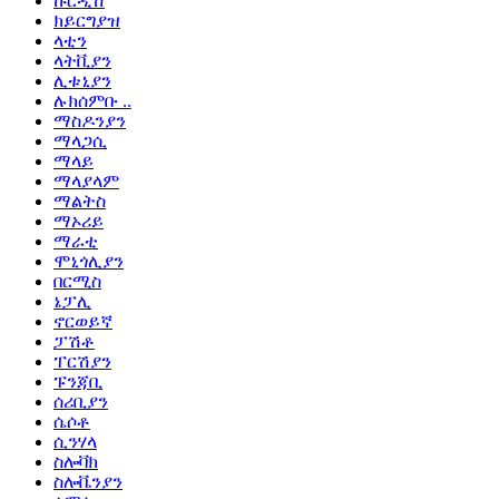
ኩርዲሽ
ክይርግያዝ
ላቲን
ላትቪያን
ሊቱኒያን
ሉክሰምቡ ..
ማስዶንያን
ማላጋሲ
ማላይ
ማላያላም
ማልትስ
ማኦሪይ
ማራቲ
ሞኒጎሊያን
በርሚስ
ኔፓሊ
ኖርወይኛ
ፓሽቶ
ፐርሽያን
ፑንጃቢ
ሰሪቢያን
ሴሶቶ
ሲንሃላ
ስሎቫክ
ስሎቬንያን