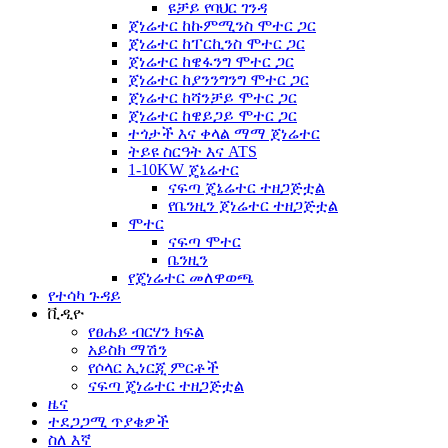
ዩቻይ የባህር ገንዳ
ጀነሬተር ከኩምሚንስ ሞተር ጋር
ጀነሬተር ከፐርኪንስ ሞተር ጋር
ጀነሬተር ከዌፋንግ ሞተር ጋር
ጀነሬተር ከያንንግንግ ሞተር ጋር
ጀነሬተር ከሻንቻይ ሞተር ጋር
ጀነሬተር ከዌይጋይ ሞተር ጋር
ተጎታች እና ቀላል ማማ ጀነሬተር
ትይዩ ስርዓት እና ATS
1-10KW ጄኔሬተር
ናፍጣ ጄኔሬተር ተዘጋጅቷል
የቤንዚን ጀነሬተር ተዘጋጅቷል
ሞተር
ናፍጣ ሞተር
ቤንዚን
የጄነሬተር መለዋወጫ
የተሳካ ጉዳይ
ቪዲዮ
የፀሐይ ብርሃን ክፍል
አይስክ ማሽን
የሶላር ኢነርጂ ምርቶች
ናፍጣ ጄነሬተር ተዘጋጅቷል
ዜና
ተደጋጋሚ ጥያቄዎች
ስለ እኛ