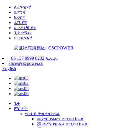
ፈረንሳይኛ
ስፓንኛ
አረብኛ
ራሺያኛ
ኢንዶኔዥያን
ቪትናሜሴ
ፖርቹጋልኛ
+86 137 9999 8232 እ.ኤ.አ.
alice@cscpower.cn
English
ቤት
ምርቶች
የፀሐይ ቀዝቃዛ ክፍል
መያዣ ያልሆነ ቀዝቃዛ ክፍል
20 ጫማ የፀሐይ ቀዝቃዛ ክፍል