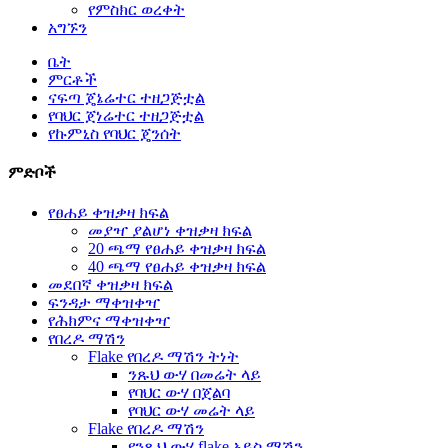
የምስክር ወረቀት
አግኙን
ቤት
ምርቶች
ናፍጣ ጄኔሬተር ተዘጋጅቷል
የባህር ጀነሬተር ተዘጋጅቷል
የኩምኒስ የባህር ጄንሰት
ምድቦች
የፀሐይ ቀዝቃዛ ክፍል
መያዣ ያልሆነ ቀዝቃዛ ክፍል
20 ጫማ የፀሐይ ቀዝቃዛ ክፍል
40 ጫማ የፀሐይ ቀዝቃዛ ክፍል
መደበኛ ቀዝቃዛ ክፍል
ፍንዳታ ማቀዝቀዣ
የሕክምና ማቀዝቀዣ
የበረዶ ማሽን
Flake የበረዶ ማሽን ትነት
ንጹህ ውሃ በመሬት ላይ
የባህር ውሃ በጀልባ
የባህር ውሃ መሬት ላይ
Flake የበረዶ ማሽን
የንጹህ ውሃ flake አይስ ማሽን