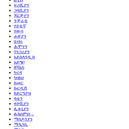
ፍሪሺያን
ጋላሺያን
ጆርጅያን
ጉጅራቲ
ሃይቲኛ
ሃውሳ
ሐዋያን
ሂብሩ
ሕሞንግ
ሃንጋሪያን
አይስላንዲ ክ
አይግቦ
ጃቫኒስ
ካናዳ
ካዛክሀ
ክመር
ኩርዲሽ
ክይርግያዝ
ላቲን
ላትቪያን
ሊቱኒያን
ሉክሰምቡ ..
ማስዶንያን
ማላጋሲ