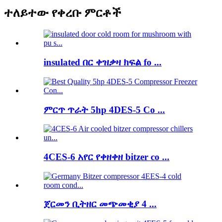
ተለይተው የቀረቡ ምርቶች
insulated በር ቀዝቃዛ ክፍል fo ...
ምርጥ ጥራት 5hp 4DES-5 Co ...
4CES-6 አየር የቀዘቀዘ bitzer co ...
ጀርመን ቢትዘር መጭመቂያ 4 ...