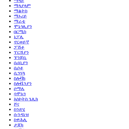
ማላይ
ማላያላም
ማልትስ
ማኦሪይ
ማራቲ
ሞኒጎሊያን
በርሚስ
ኔፓሊ
ኖርወይኛ
ፓሽቶ
ፐርሽያን
ፑንጃቢ
ሰሪቢያን
ሴሶቶ
ሲንሃላ
ስሎቫክ
ስሎቬንያን
ሶማሌ
ሳሞአን
እስኮትስ ጌሊክ
ሾና
ስንድሂ
ሱንዳኔዝ
ስዋሕሊ
ታጂክ