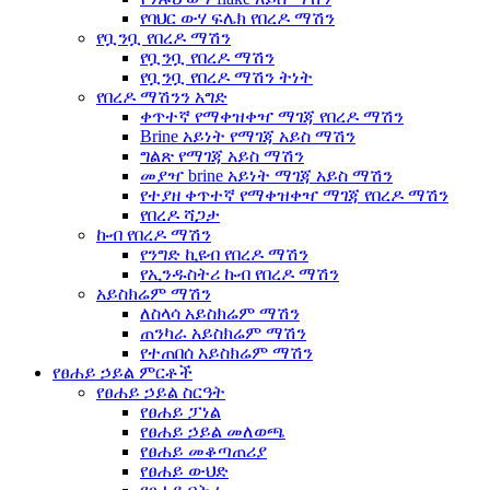
የባህር ውሃ ፍሌክ የበረዶ ማሽን
የቧንቧ የበረዶ ማሽን
የቧንቧ የበረዶ ማሽን
የቧንቧ የበረዶ ማሽን ትነት
የበረዶ ማሽንን አግድ
ቀጥተኛ የማቀዝቀዣ ማገጃ የበረዶ ማሽን
Brine አይነት የማገጃ አይስ ማሽን
ግልጽ የማገጃ አይስ ማሽን
መያዣ brine አይነት ማገጃ አይስ ማሽን
የተያዘ ቀጥተኛ የማቀዝቀዣ ማገጃ የበረዶ ማሽን
የበረዶ ሻጋታ
ኩብ የበረዶ ማሽን
የንግድ ኪዩብ የበረዶ ማሽን
የኢንዱስትሪ ኩብ የበረዶ ማሽን
አይስክሬም ማሽን
ለስላሳ አይስክሬም ማሽን
ጠንካራ አይስክሬም ማሽን
የተጠበሰ አይስክሬም ማሽን
የፀሐይ ኃይል ምርቶች
የፀሐይ ኃይል ስርዓት
የፀሐይ ፓነል
የፀሐይ ኃይል መለወጫ
የፀሐይ መቆጣጠሪያ
የፀሐይ ውህድ