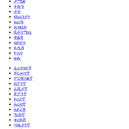
ታሚል
ተሉጉ
ታይ
ዩክሬንያን
ኡርዱ
ኡዝቤክ
ቪትናሜሴ
ዋልሽ
ዛይሆሳ
ዪዲሽ
ዮሩባ
ዙሉ
ፈረንሳይኛ
ጀርመንኛ
ፖርቹጋልኛ
ስፓንኛ
ራሺያኛ
ጃፓንኛ
ኮሪያኛ
አረብኛ
አይሪሽ
ግሪክኛ
ቱሪክሽ
ጣሊያንኛ