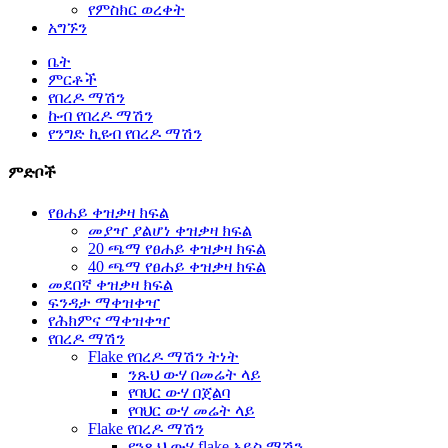
የምስክር ወረቀት
አግኙን
ቤት
ምርቶች
የበረዶ ማሽን
ኩብ የበረዶ ማሽን
የንግድ ኪዩብ የበረዶ ማሽን
ምድቦች
የፀሐይ ቀዝቃዛ ክፍል
መያዣ ያልሆነ ቀዝቃዛ ክፍል
20 ጫማ የፀሐይ ቀዝቃዛ ክፍል
40 ጫማ የፀሐይ ቀዝቃዛ ክፍል
መደበኛ ቀዝቃዛ ክፍል
ፍንዳታ ማቀዝቀዣ
የሕክምና ማቀዝቀዣ
የበረዶ ማሽን
Flake የበረዶ ማሽን ትነት
ንጹህ ውሃ በመሬት ላይ
የባህር ውሃ በጀልባ
የባህር ውሃ መሬት ላይ
Flake የበረዶ ማሽን
የንጹህ ውሃ flake አይስ ማሽን