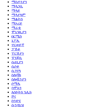
ማስዶንያን
ማላጋሲ
ማላይ
ማላያላም
ማልትስ
ማኦሪይ
ማራቲ
ሞኒጎሊያን
በርሚስ
ኔፓሊ
ኖርወይኛ
ፓሽቶ
ፐርሽያን
ፑንጃቢ
ሰሪቢያን
ሴሶቶ
ሲንሃላ
ስሎቫክ
ስሎቬንያን
ሶማሌ
ሳሞአን
እስኮትስ ጌሊክ
ሾና
ስንድሂ
ሱንዳኔዝ