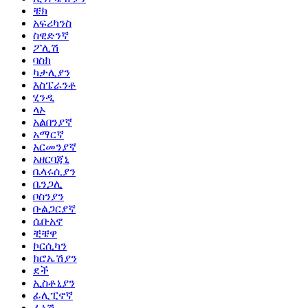
ቼክ
አፍሪካንስ
ስዊድንኛ
ፖሊሽ
ባስክ
ካታሊያን
እስፔራንቶ
ሂንዲ
ላኦ
አልበንያኛ
አማርኛ
አርመንያኛ
አዘርባጃኒ
ቤላሩሲያን
ቤንጋሊ
ቦስንያን
ቡልጋርያኛ
ሴቡአኖ
ቺቼዋ
ኮርሲካን
ክሮኤሽያን
ደች
ኢስቶኒያን
ፊሊፒኖኛ
ፊኒሽ