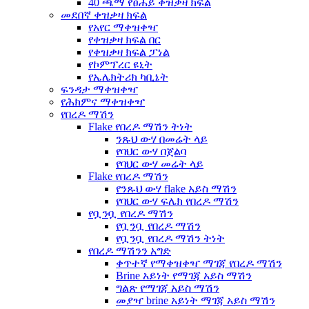
40 ጫማ የፀሐይ ቀዝቃዛ ክፍል
መደበኛ ቀዝቃዛ ክፍል
የአየር ማቀዝቀዣ
የቀዝቃዛ ክፍል በር
የቀዝቃዛ ክፍል ፓነል
የኮምፕረር ዩኒት
የኤሌክትሪክ ካቢኔት
ፍንዳታ ማቀዝቀዣ
የሕክምና ማቀዝቀዣ
የበረዶ ማሽን
Flake የበረዶ ማሽን ትነት
ንጹህ ውሃ በመሬት ላይ
የባህር ውሃ በጀልባ
የባህር ውሃ መሬት ላይ
Flake የበረዶ ማሽን
የንጹህ ውሃ flake አይስ ማሽን
የባህር ውሃ ፍሌክ የበረዶ ማሽን
የቧንቧ የበረዶ ማሽን
የቧንቧ የበረዶ ማሽን
የቧንቧ የበረዶ ማሽን ትነት
የበረዶ ማሽንን አግድ
ቀጥተኛ የማቀዝቀዣ ማገጃ የበረዶ ማሽን
Brine አይነት የማገጃ አይስ ማሽን
ግልጽ የማገጃ አይስ ማሽን
መያዣ brine አይነት ማገጃ አይስ ማሽን