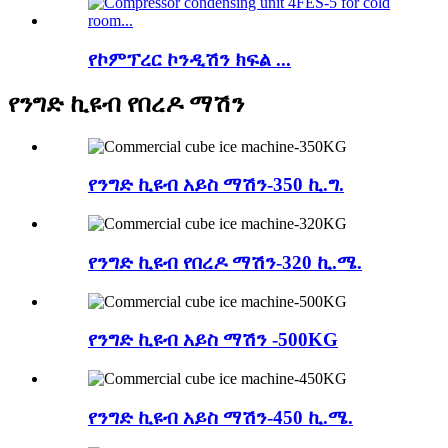
የኮምፕረር ኮንዲሽን ክፍል ...
የንግድ ኪዩብ የበረዶ ማሽን
የንግድ ኪዩብ አይስ ማሽን-350 ኪ.ግ.
የንግድ ኪዩብ የበረዶ ማሽን-320 ኪ.ሜ.
የንግድ ኪዩብ አይስ ማሽን -500KG
የንግድ ኪዩብ አይስ ማሽን-450 ኪ.ሜ.