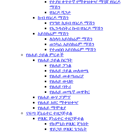
የተያዘ ቀጥተኛ የማቀዝቀዣ ማገጃ የበረዶ
ማሽን
የበረዶ ሻጋታ
ኩብ የበረዶ ማሽን
የንግድ ኪዩብ የበረዶ ማሽን
የኢንዱስትሪ ኩብ የበረዶ ማሽን
አይስክሬም ማሽን
ለስላሳ አይስክሬም ማሽን
ጠንካራ አይስክሬም ማሽን
የተጠበሰ አይስክሬም ማሽን
የፀሐይ ኃይል ምርቶች
የፀሐይ ኃይል ስርዓት
የፀሐይ ፓነል
የፀሐይ ኃይል መለወጫ
የፀሐይ መቆጣጠሪያ
የፀሐይ ውህድ
የፀሐይ ባትሪ
የፀሐይ መጫኛ መዋቅር
የፀሐይ ውሃ ፓምፕ
የፀሐይ አየር ማቀዝቀዣ
የፀሐይ ማሞቂያ
ናፍጣ ጄኔሬተር ተዘጋጅቷል
የባህር ጀነሬተር ተዘጋጅቷል
የኩምኒስ የባህር ጄንሰት
ዌይጋይ የባህር ጌንሴት