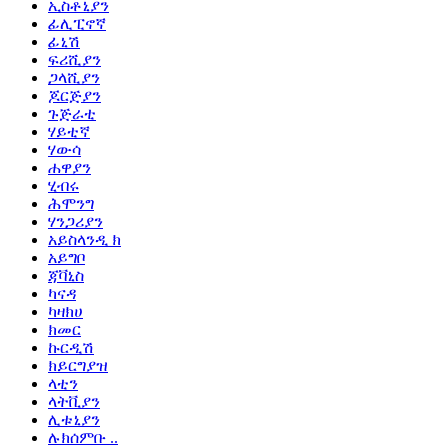
ኢስቶኒያን
ፊሊፒኖኛ
ፊኒሽ
ፍሪሺያን
ጋላሺያን
ጆርጅያን
ጉጅራቲ
ሃይቲኛ
ሃውሳ
ሐዋያን
ሂብሩ
ሕሞንግ
ሃንጋሪያን
አይስላንዲ ክ
አይግቦ
ጃቫኒስ
ካናዳ
ካዛክሀ
ክመር
ኩርዲሽ
ክይርግያዝ
ላቲን
ላትቪያን
ሊቱኒያን
ሉክሰምቡ ..