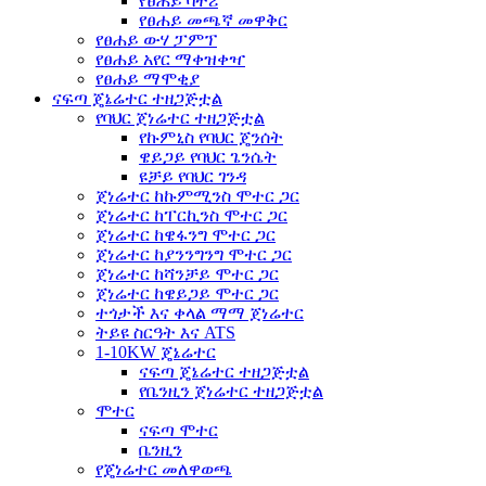
የፀሐይ ባትሪ
የፀሐይ መጫኛ መዋቅር
የፀሐይ ውሃ ፓምፕ
የፀሐይ አየር ማቀዝቀዣ
የፀሐይ ማሞቂያ
ናፍጣ ጄኔሬተር ተዘጋጅቷል
የባህር ጀነሬተር ተዘጋጅቷል
የኩምኒስ የባህር ጄንሰት
ዌይጋይ የባህር ጌንሴት
ዩቻይ የባህር ገንዳ
ጀነሬተር ከኩምሚንስ ሞተር ጋር
ጀነሬተር ከፐርኪንስ ሞተር ጋር
ጀነሬተር ከዌፋንግ ሞተር ጋር
ጀነሬተር ከያንንግንግ ሞተር ጋር
ጀነሬተር ከሻንቻይ ሞተር ጋር
ጀነሬተር ከዌይጋይ ሞተር ጋር
ተጎታች እና ቀላል ማማ ጀነሬተር
ትይዩ ስርዓት እና ATS
1-10KW ጄኔሬተር
ናፍጣ ጄኔሬተር ተዘጋጅቷል
የቤንዚን ጀነሬተር ተዘጋጅቷል
ሞተር
ናፍጣ ሞተር
ቤንዚን
የጄነሬተር መለዋወጫ