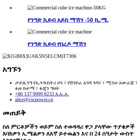
የንግድ ኪዩብ አይስ ማሽን -50 ኪ.ሜ.
የንግድ ኪዩብ የበረዶ ማሽን
አግኙን
ታይሊንግ የኢንዱስትሪ ዞን ፣ የሸንኮራ አገዳ ጎዳና ፣ ሚንሁ አውራጃ ፣
ፉዙ ከተማ ፣ ፉጂን ግዛት
+86 137 9999 8232 እ.ኤ.አ.
alice@cscpower.cn
መጠይቅ
ስለ ምርቶቻችን ወይም ስለ ተወዳዳሪ ዋጋ ያላቸው ጥያቄዎች
እባክዎን ኢሜልዎን ለእኛ ይተዉልን እና በ 24 ሰዓታት ውስጥ