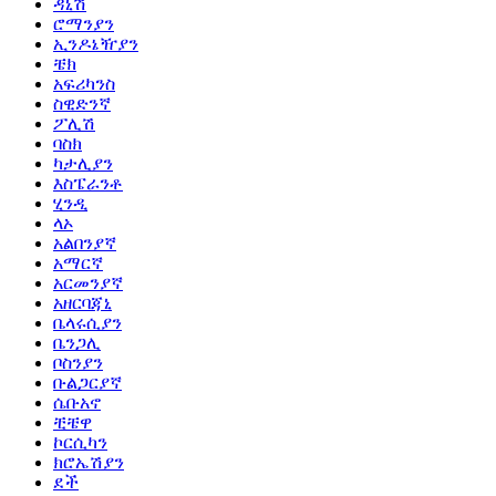
ዳኒሽ
ሮማንያን
ኢንዶኔዥያን
ቼክ
አፍሪካንስ
ስዊድንኛ
ፖሊሽ
ባስክ
ካታሊያን
እስፔራንቶ
ሂንዲ
ላኦ
አልበንያኛ
አማርኛ
አርመንያኛ
አዘርባጃኒ
ቤላሩሲያን
ቤንጋሊ
ቦስንያን
ቡልጋርያኛ
ሴቡአኖ
ቺቼዋ
ኮርሲካን
ክሮኤሽያን
ደች