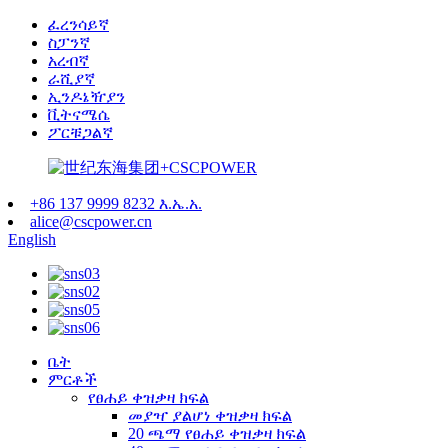
ፈረንሳይኛ
ስፓንኛ
አረብኛ
ራሺያኛ
ኢንዶኔዥያን
ቪትናሜሴ
ፖርቹጋልኛ
+86 137 9999 8232 እ.ኤ.አ.
alice@cscpower.cn
English
ቤት
ምርቶች
የፀሐይ ቀዝቃዛ ክፍል
መያዣ ያልሆነ ቀዝቃዛ ክፍል
20 ጫማ የፀሐይ ቀዝቃዛ ክፍል