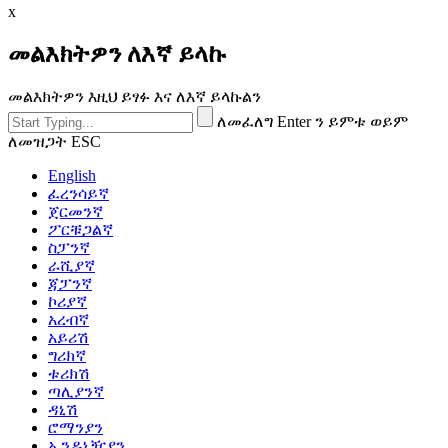
x
መልእክትዎን ለእኛ ይላኩ
መልእክትዎን እዚህ ይፃፉ እና ለእኛ ይላኩልን
ለመፈለግ Enter ን ይምቱ ወይም
ለመዝጋት ESC
English
ፈረንሳይኛ
ጀርመንኛ
ፖርቹጋልኛ
ስፓንኛ
ራሺያኛ
ጃፓንኛ
ኮሪያኛ
አረብኛ
አይሪሽ
ግሪክኛ
ቱሪክሽ
ጣሊያንኛ
ዳኒሽ
ሮማንያን
ኢንዶኔዥያን