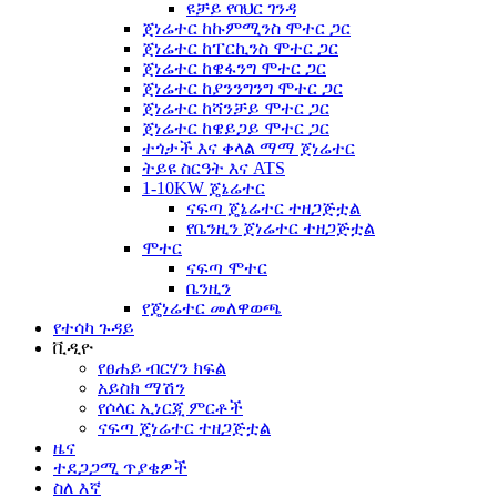
ዩቻይ የባህር ገንዳ
ጀነሬተር ከኩምሚንስ ሞተር ጋር
ጀነሬተር ከፐርኪንስ ሞተር ጋር
ጀነሬተር ከዌፋንግ ሞተር ጋር
ጀነሬተር ከያንንግንግ ሞተር ጋር
ጀነሬተር ከሻንቻይ ሞተር ጋር
ጀነሬተር ከዌይጋይ ሞተር ጋር
ተጎታች እና ቀላል ማማ ጀነሬተር
ትይዩ ስርዓት እና ATS
1-10KW ጄኔሬተር
ናፍጣ ጄኔሬተር ተዘጋጅቷል
የቤንዚን ጀነሬተር ተዘጋጅቷል
ሞተር
ናፍጣ ሞተር
ቤንዚን
የጄነሬተር መለዋወጫ
የተሳካ ጉዳይ
ቪዲዮ
የፀሐይ ብርሃን ክፍል
አይስክ ማሽን
የሶላር ኢነርጂ ምርቶች
ናፍጣ ጄነሬተር ተዘጋጅቷል
ዜና
ተደጋጋሚ ጥያቄዎች
ስለ እኛ