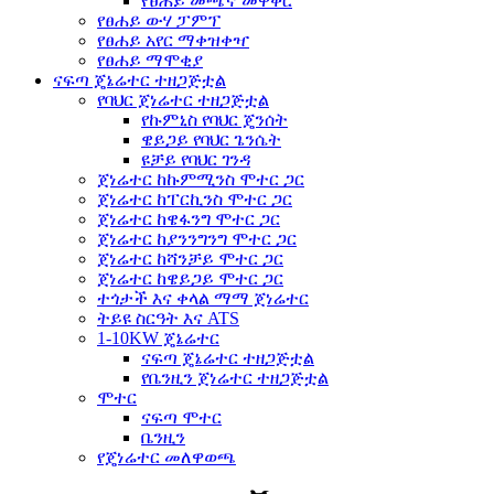
የፀሐይ መጫኛ መዋቅር
የፀሐይ ውሃ ፓምፕ
የፀሐይ አየር ማቀዝቀዣ
የፀሐይ ማሞቂያ
ናፍጣ ጄኔሬተር ተዘጋጅቷል
የባህር ጀነሬተር ተዘጋጅቷል
የኩምኒስ የባህር ጄንሰት
ዌይጋይ የባህር ጌንሴት
ዩቻይ የባህር ገንዳ
ጀነሬተር ከኩምሚንስ ሞተር ጋር
ጀነሬተር ከፐርኪንስ ሞተር ጋር
ጀነሬተር ከዌፋንግ ሞተር ጋር
ጀነሬተር ከያንንግንግ ሞተር ጋር
ጀነሬተር ከሻንቻይ ሞተር ጋር
ጀነሬተር ከዌይጋይ ሞተር ጋር
ተጎታች እና ቀላል ማማ ጀነሬተር
ትይዩ ስርዓት እና ATS
1-10KW ጄኔሬተር
ናፍጣ ጄኔሬተር ተዘጋጅቷል
የቤንዚን ጀነሬተር ተዘጋጅቷል
ሞተር
ናፍጣ ሞተር
ቤንዚን
የጄነሬተር መለዋወጫ