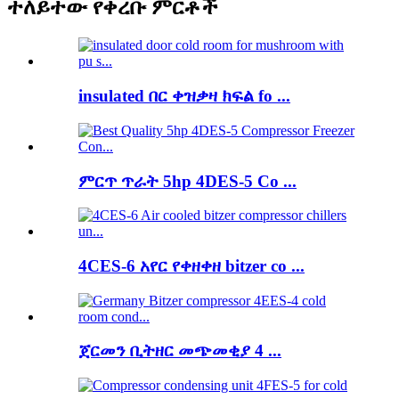
ተለይተው የቀረቡ ምርቶች
insulated በር ቀዝቃዛ ክፍል fo ...
ምርጥ ጥራት 5hp 4DES-5 Co ...
4CES-6 አየር የቀዘቀዘ bitzer co ...
ጀርመን ቢትዘር መጭመቂያ 4 ...