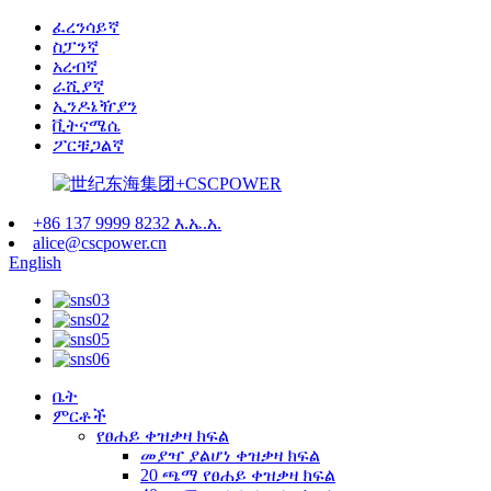
ፈረንሳይኛ
ስፓንኛ
አረብኛ
ራሺያኛ
ኢንዶኔዥያን
ቪትናሜሴ
ፖርቹጋልኛ
+86 137 9999 8232 እ.ኤ.አ.
alice@cscpower.cn
English
ቤት
ምርቶች
የፀሐይ ቀዝቃዛ ክፍል
መያዣ ያልሆነ ቀዝቃዛ ክፍል
20 ጫማ የፀሐይ ቀዝቃዛ ክፍል