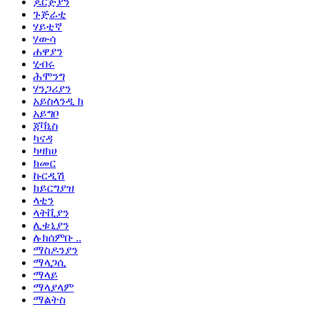
ጆርጅያን
ጉጅራቲ
ሃይቲኛ
ሃውሳ
ሐዋያን
ሂብሩ
ሕሞንግ
ሃንጋሪያን
አይስላንዲ ክ
አይግቦ
ጃቫኒስ
ካናዳ
ካዛክሀ
ክመር
ኩርዲሽ
ክይርግያዝ
ላቲን
ላትቪያን
ሊቱኒያን
ሉክሰምቡ ..
ማስዶንያን
ማላጋሲ
ማላይ
ማላያላም
ማልትስ