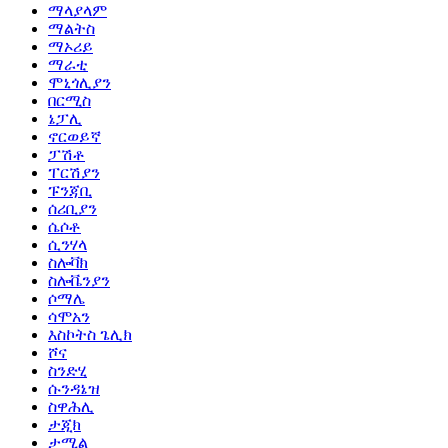
ማላያላም
ማልትስ
ማኦሪይ
ማራቲ
ሞኒጎሊያን
በርሚስ
ኔፓሊ
ኖርወይኛ
ፓሽቶ
ፐርሽያን
ፑንጃቢ
ሰሪቢያን
ሴሶቶ
ሲንሃላ
ስሎቫክ
ስሎቬንያን
ሶማሌ
ሳሞአን
እስኮትስ ጌሊክ
ሾና
ስንድሂ
ሱንዳኔዝ
ስዋሕሊ
ታጂክ
ታሚል