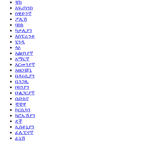
ቼክ
አፍሪካንስ
ስዊድንኛ
ፖሊሽ
ባስክ
ካታሊያን
እስፔራንቶ
ሂንዲ
ላኦ
አልበንያኛ
አማርኛ
አርመንያኛ
አዘርባጃኒ
ቤላሩሲያን
ቤንጋሊ
ቦስንያን
ቡልጋርያኛ
ሴቡአኖ
ቺቼዋ
ኮርሲካን
ክሮኤሽያን
ደች
ኢስቶኒያን
ፊሊፒኖኛ
ፊኒሽ