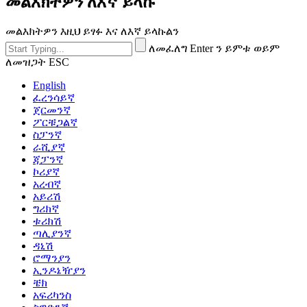
መልእክትዎን ለእኛ ይላኩ
መልእክትዎን እዚህ ይፃፉ እና ለእኛ ይላኩልን
ለመፈለግ Enter ን ይምቱ ወይም
ለመዝጋት ESC
English
ፈረንሳይኛ
ጀርመንኛ
ፖርቹጋልኛ
ስፓንኛ
ራሺያኛ
ጃፓንኛ
ኮሪያኛ
አረብኛ
አይሪሽ
ግሪክኛ
ቱሪክሽ
ጣሊያንኛ
ዳኒሽ
ሮማንያን
ኢንዶኔዥያን
ቼክ
አፍሪካንስ