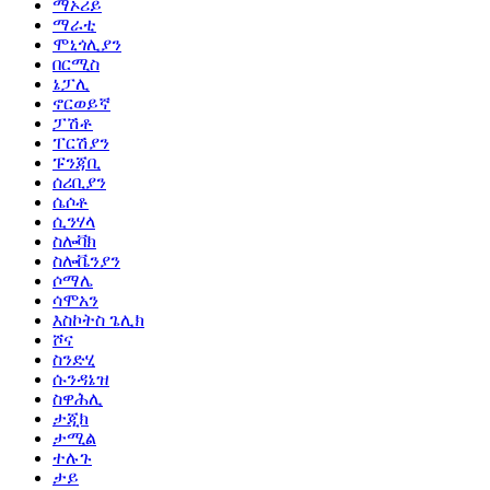
ማኦሪይ
ማራቲ
ሞኒጎሊያን
በርሚስ
ኔፓሊ
ኖርወይኛ
ፓሽቶ
ፐርሽያን
ፑንጃቢ
ሰሪቢያን
ሴሶቶ
ሲንሃላ
ስሎቫክ
ስሎቬንያን
ሶማሌ
ሳሞአን
እስኮትስ ጌሊክ
ሾና
ስንድሂ
ሱንዳኔዝ
ስዋሕሊ
ታጂክ
ታሚል
ተሉጉ
ታይ