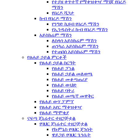
የተያዘ ቀጥተኛ የማቀዝቀዣ ማገጃ የበረዶ
ማሽን
የበረዶ ሻጋታ
ኩብ የበረዶ ማሽን
የንግድ ኪዩብ የበረዶ ማሽን
የኢንዱስትሪ ኩብ የበረዶ ማሽን
አይስክሬም ማሽን
ለስላሳ አይስክሬም ማሽን
ጠንካራ አይስክሬም ማሽን
የተጠበሰ አይስክሬም ማሽን
የፀሐይ ኃይል ምርቶች
የፀሐይ ኃይል ስርዓት
የፀሐይ ፓነል
የፀሐይ ኃይል መለወጫ
የፀሐይ መቆጣጠሪያ
የፀሐይ ውህድ
የፀሐይ ባትሪ
የፀሐይ መጫኛ መዋቅር
የፀሐይ ውሃ ፓምፕ
የፀሐይ አየር ማቀዝቀዣ
የፀሐይ ማሞቂያ
ናፍጣ ጄኔሬተር ተዘጋጅቷል
የባህር ጀነሬተር ተዘጋጅቷል
የኩምኒስ የባህር ጄንሰት
ዌይጋይ የባህር ጌንሴት