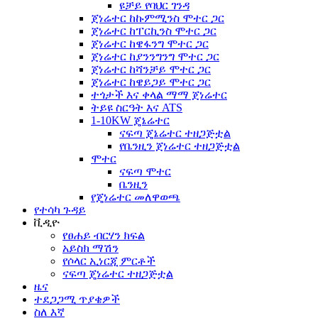
ዩቻይ የባህር ገንዳ
ጀነሬተር ከኩምሚንስ ሞተር ጋር
ጀነሬተር ከፐርኪንስ ሞተር ጋር
ጀነሬተር ከዌፋንግ ሞተር ጋር
ጀነሬተር ከያንንግንግ ሞተር ጋር
ጀነሬተር ከሻንቻይ ሞተር ጋር
ጀነሬተር ከዌይጋይ ሞተር ጋር
ተጎታች እና ቀላል ማማ ጀነሬተር
ትይዩ ስርዓት እና ATS
1-10KW ጄኔሬተር
ናፍጣ ጄኔሬተር ተዘጋጅቷል
የቤንዚን ጀነሬተር ተዘጋጅቷል
ሞተር
ናፍጣ ሞተር
ቤንዚን
የጄነሬተር መለዋወጫ
የተሳካ ጉዳይ
ቪዲዮ
የፀሐይ ብርሃን ክፍል
አይስክ ማሽን
የሶላር ኢነርጂ ምርቶች
ናፍጣ ጄነሬተር ተዘጋጅቷል
ዜና
ተደጋጋሚ ጥያቄዎች
ስለ እኛ