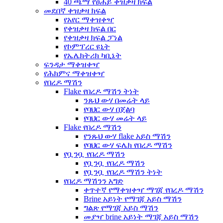
40 ጫማ የፀሐይ ቀዝቃዛ ክፍል
መደበኛ ቀዝቃዛ ክፍል
የአየር ማቀዝቀዣ
የቀዝቃዛ ክፍል በር
የቀዝቃዛ ክፍል ፓነል
የኮምፕረር ዩኒት
የኤሌክትሪክ ካቢኔት
ፍንዳታ ማቀዝቀዣ
የሕክምና ማቀዝቀዣ
የበረዶ ማሽን
Flake የበረዶ ማሽን ትነት
ንጹህ ውሃ በመሬት ላይ
የባህር ውሃ በጀልባ
የባህር ውሃ መሬት ላይ
Flake የበረዶ ማሽን
የንጹህ ውሃ flake አይስ ማሽን
የባህር ውሃ ፍሌክ የበረዶ ማሽን
የቧንቧ የበረዶ ማሽን
የቧንቧ የበረዶ ማሽን
የቧንቧ የበረዶ ማሽን ትነት
የበረዶ ማሽንን አግድ
ቀጥተኛ የማቀዝቀዣ ማገጃ የበረዶ ማሽን
Brine አይነት የማገጃ አይስ ማሽን
ግልጽ የማገጃ አይስ ማሽን
መያዣ brine አይነት ማገጃ አይስ ማሽን