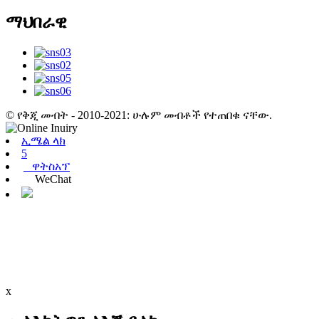
ማህበራዊ
© የቅጂ መብት - 2010-2021: ሁሉም መብቶች የተጠበቁ ናቸው.
ኢሜል ላክ
5
ዋትስአፕ
WeChat
x