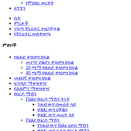
የምስክር ወረቀት
አግኙን
ቤት
ምርቶች
ናፍጣ ጄኔሬተር ተዘጋጅቷል
የጄነሬተር መለዋወጫ
ምድቦች
የፀሐይ ቀዝቃዛ ክፍል
መያዣ ያልሆነ ቀዝቃዛ ክፍል
20 ጫማ የፀሐይ ቀዝቃዛ ክፍል
40 ጫማ የፀሐይ ቀዝቃዛ ክፍል
መደበኛ ቀዝቃዛ ክፍል
ፍንዳታ ማቀዝቀዣ
የሕክምና ማቀዝቀዣ
የበረዶ ማሽን
Flake የበረዶ ማሽን ትነት
ንጹህ ውሃ በመሬት ላይ
የባህር ውሃ በጀልባ
የባህር ውሃ መሬት ላይ
Flake የበረዶ ማሽን
የንጹህ ውሃ flake አይስ ማሽን
የባህር ውሃ ፍሌክ የበረዶ ማሽን