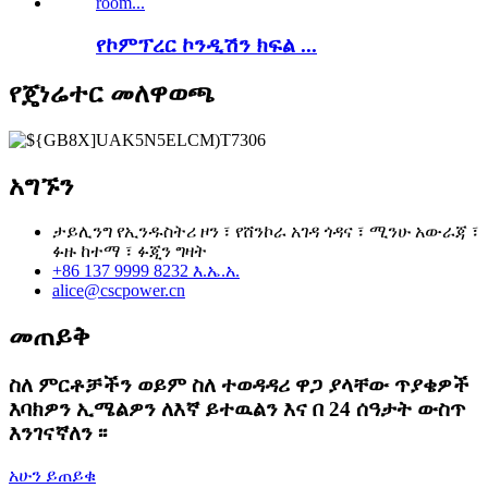
የኮምፕረር ኮንዲሽን ክፍል ...
የጄነሬተር መለዋወጫ
አግኙን
ታይሊንግ የኢንዱስትሪ ዞን ፣ የሸንኮራ አገዳ ጎዳና ፣ ሚንሁ አውራጃ ፣
ፉዙ ከተማ ፣ ፉጂን ግዛት
+86 137 9999 8232 እ.ኤ.አ.
alice@cscpower.cn
መጠይቅ
ስለ ምርቶቻችን ወይም ስለ ተወዳዳሪ ዋጋ ያላቸው ጥያቄዎች
እባክዎን ኢሜልዎን ለእኛ ይተዉልን እና በ 24 ሰዓታት ውስጥ
እንገናኛለን ፡፡
አሁን ይጠይቁ