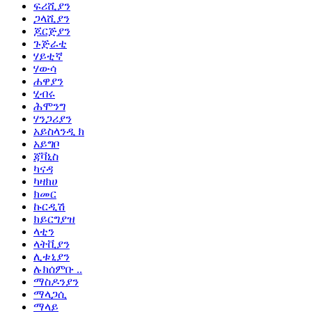
ፍሪሺያን
ጋላሺያን
ጆርጅያን
ጉጅራቲ
ሃይቲኛ
ሃውሳ
ሐዋያን
ሂብሩ
ሕሞንግ
ሃንጋሪያን
አይስላንዲ ክ
አይግቦ
ጃቫኒስ
ካናዳ
ካዛክሀ
ክመር
ኩርዲሽ
ክይርግያዝ
ላቲን
ላትቪያን
ሊቱኒያን
ሉክሰምቡ ..
ማስዶንያን
ማላጋሲ
ማላይ