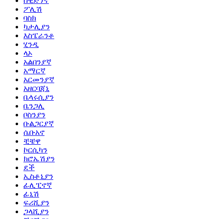
ስዊድንኛ
ፖሊሽ
ባስክ
ካታሊያን
እስፔራንቶ
ሂንዲ
ላኦ
አልበንያኛ
አማርኛ
አርመንያኛ
አዘርባጃኒ
ቤላሩሲያን
ቤንጋሊ
ቦስንያን
ቡልጋርያኛ
ሴቡአኖ
ቺቼዋ
ኮርሲካን
ክሮኤሽያን
ደች
ኢስቶኒያን
ፊሊፒኖኛ
ፊኒሽ
ፍሪሺያን
ጋላሺያን