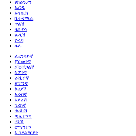
ዩክሬንያን
ኡርዱ
ኡዝቤክ
ቪትናሜሴ
ዋልሽ
ዛይሆሳ
ዪዲሽ
ዮሩባ
ዙሉ
ፈረንሳይኛ
ጀርመንኛ
ፖርቹጋልኛ
ስፓንኛ
ራሺያኛ
ጃፓንኛ
ኮሪያኛ
አረብኛ
አይሪሽ
ግሪክኛ
ቱሪክሽ
ጣሊያንኛ
ዳኒሽ
ሮማንያን
ኢንዶኔዥያን