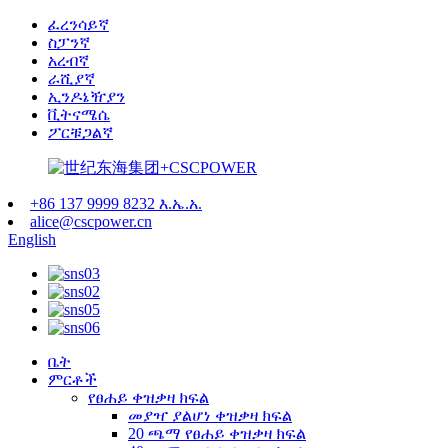
ፈረንሳይኛ
ስፓንኛ
አረብኛ
ራሺያኛ
ኢንዶኔዥያን
ቪትናሜሴ
ፖርቹጋልኛ
+86 137 9999 8232 እ.ኤ.አ.
alice@cscpower.cn
English
ቤት
ምርቶች
የፀሐይ ቀዝቃዛ ክፍል
መያዣ ያልሆነ ቀዝቃዛ ክፍል
20 ጫማ የፀሐይ ቀዝቃዛ ክፍል