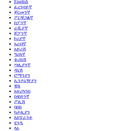
English
ፈረንሳይኛ
ጀርመንኛ
ፖርቹጋልኛ
ስፓንኛ
ራሺያኛ
ጃፓንኛ
ኮሪያኛ
አረብኛ
አይሪሽ
ግሪክኛ
ቱሪክሽ
ጣሊያንኛ
ዳኒሽ
ሮማንያን
ኢንዶኔዥያን
ቼክ
አፍሪካንስ
ስዊድንኛ
ፖሊሽ
ባስክ
ካታሊያን
እስፔራንቶ
ሂንዲ
ላኦ