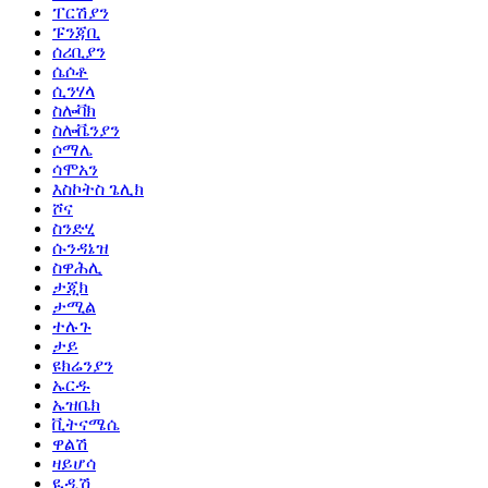
ፐርሽያን
ፑንጃቢ
ሰሪቢያን
ሴሶቶ
ሲንሃላ
ስሎቫክ
ስሎቬንያን
ሶማሌ
ሳሞአን
እስኮትስ ጌሊክ
ሾና
ስንድሂ
ሱንዳኔዝ
ስዋሕሊ
ታጂክ
ታሚል
ተሉጉ
ታይ
ዩክሬንያን
ኡርዱ
ኡዝቤክ
ቪትናሜሴ
ዋልሽ
ዛይሆሳ
ዪዲሽ