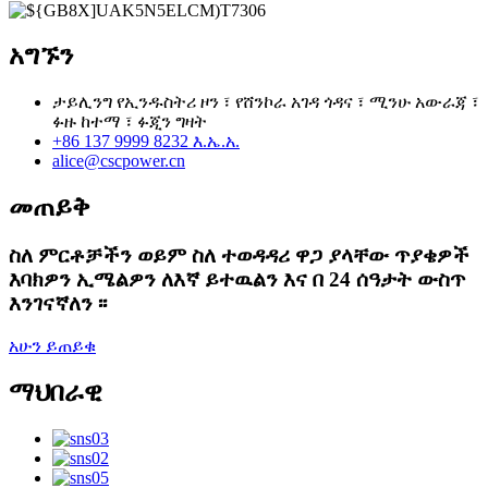
አግኙን
ታይሊንግ የኢንዱስትሪ ዞን ፣ የሸንኮራ አገዳ ጎዳና ፣ ሚንሁ አውራጃ ፣
ፉዙ ከተማ ፣ ፉጂን ግዛት
+86 137 9999 8232 እ.ኤ.አ.
alice@cscpower.cn
መጠይቅ
ስለ ምርቶቻችን ወይም ስለ ተወዳዳሪ ዋጋ ያላቸው ጥያቄዎች
እባክዎን ኢሜልዎን ለእኛ ይተዉልን እና በ 24 ሰዓታት ውስጥ
እንገናኛለን ፡፡
አሁን ይጠይቁ
ማህበራዊ