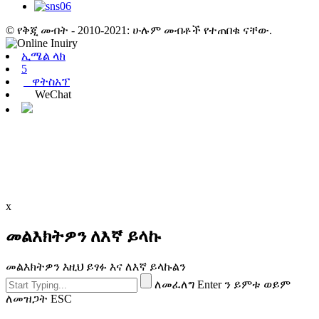
© የቅጂ መብት - 2010-2021: ሁሉም መብቶች የተጠበቁ ናቸው.
ኢሜል ላክ
5
ዋትስአፕ
WeChat
x
መልእክትዎን ለእኛ ይላኩ
መልእክትዎን እዚህ ይፃፉ እና ለእኛ ይላኩልን
ለመፈለግ Enter ን ይምቱ ወይም
ለመዝጋት ESC