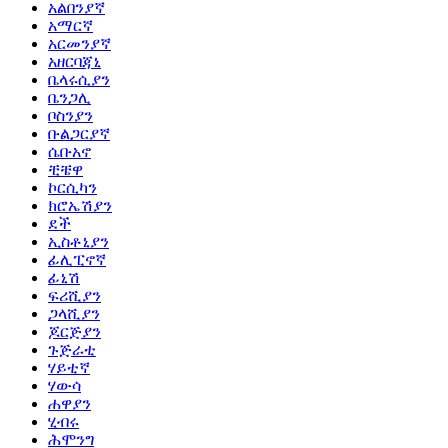
አልበንያኛ
አማርኛ
አርመንያኛ
አዘርባጃኒ
ቤላሩሲያን
ቤንጋሊ
ቦስንያን
ቡልጋርያኛ
ሴቡአኖ
ቺቼዋ
ኮርሲካን
ክሮኤሽያን
ደች
ኢስቶኒያን
ፊሊፒኖኛ
ፊኒሽ
ፍሪሺያን
ጋላሺያን
ጆርጅያን
ጉጅራቲ
ሃይቲኛ
ሃውሳ
ሐዋያን
ሂብሩ
ሕሞንግ