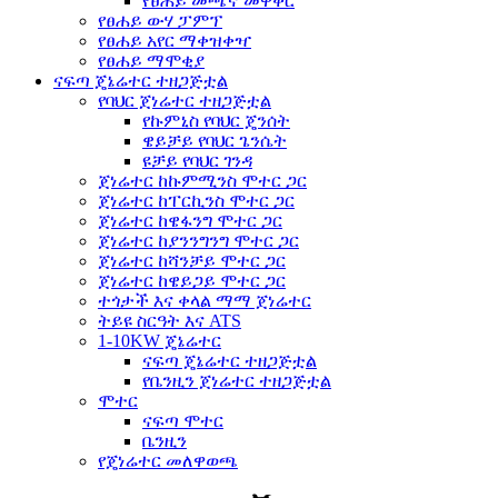
የፀሐይ መጫኛ መዋቅር
የፀሐይ ውሃ ፓምፕ
የፀሐይ አየር ማቀዝቀዣ
የፀሐይ ማሞቂያ
ናፍጣ ጄኔሬተር ተዘጋጅቷል
የባህር ጀነሬተር ተዘጋጅቷል
የኩምኒስ የባህር ጄንሰት
ዌይቻይ የባህር ጌንሴት
ዩቻይ የባህር ገንዳ
ጀነሬተር ከኩምሚንስ ሞተር ጋር
ጀነሬተር ከፐርኪንስ ሞተር ጋር
ጀነሬተር ከዌፋንግ ሞተር ጋር
ጀነሬተር ከያንንግንግ ሞተር ጋር
ጀነሬተር ከሻንቻይ ሞተር ጋር
ጀነሬተር ከዌይጋይ ሞተር ጋር
ተጎታች እና ቀላል ማማ ጀነሬተር
ትይዩ ስርዓት እና ATS
1-10KW ጄኔሬተር
ናፍጣ ጄኔሬተር ተዘጋጅቷል
የቤንዚን ጀነሬተር ተዘጋጅቷል
ሞተር
ናፍጣ ሞተር
ቤንዚን
የጄነሬተር መለዋወጫ