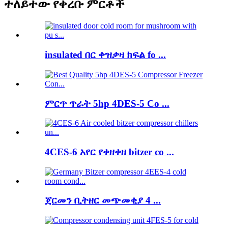
ተለይተው የቀረቡ ምርቶች
insulated በር ቀዝቃዛ ክፍል fo ...
ምርጥ ጥራት 5hp 4DES-5 Co ...
4CES-6 አየር የቀዘቀዘ bitzer co ...
ጀርመን ቢትዘር መጭመቂያ 4 ...