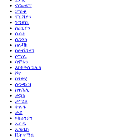
ኖርወይኛ
ፓሽቶ
ፐርሽያን
ፑንጃቢ
ሰሪቢያን
ሴሶቶ
ሲንሃላ
ስሎቫክ
ስሎቬንያን
ሶማሌ
ሳሞአን
እስኮትስ ጌሊክ
ሾና
ስንድሂ
ሱንዳኔዝ
ስዋሕሊ
ታጂክ
ታሚል
ተሉጉ
ታይ
ዩክሬንያን
ኡርዱ
ኡዝቤክ
ቪትናሜሴ