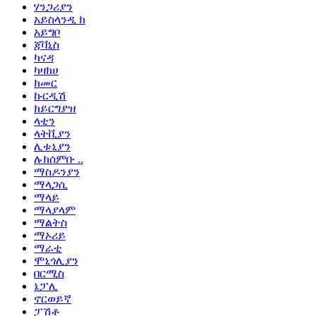
ሃንጋሪያን
አይስላንዲ ክ
አይግቦ
ጃቫኒስ
ካናዳ
ካዛክሀ
ክመር
ኩርዲሽ
ክይርግያዝ
ላቲን
ላትቪያን
ሊቱኒያን
ሉክሰምቡ ..
ማስዶንያን
ማላጋሲ
ማላይ
ማላያላም
ማልትስ
ማኦሪይ
ማራቲ
ሞኒጎሊያን
በርሚስ
ኔፓሊ
ኖርወይኛ
ፓሽቶ