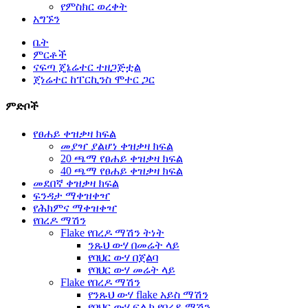
የምስክር ወረቀት
አግኙን
ቤት
ምርቶች
ናፍጣ ጄኔሬተር ተዘጋጅቷል
ጀነሬተር ከፐርኪንስ ሞተር ጋር
ምድቦች
የፀሐይ ቀዝቃዛ ክፍል
መያዣ ያልሆነ ቀዝቃዛ ክፍል
20 ጫማ የፀሐይ ቀዝቃዛ ክፍል
40 ጫማ የፀሐይ ቀዝቃዛ ክፍል
መደበኛ ቀዝቃዛ ክፍል
ፍንዳታ ማቀዝቀዣ
የሕክምና ማቀዝቀዣ
የበረዶ ማሽን
Flake የበረዶ ማሽን ትነት
ንጹህ ውሃ በመሬት ላይ
የባህር ውሃ በጀልባ
የባህር ውሃ መሬት ላይ
Flake የበረዶ ማሽን
የንጹህ ውሃ flake አይስ ማሽን
የባህር ውሃ ፍሌክ የበረዶ ማሽን