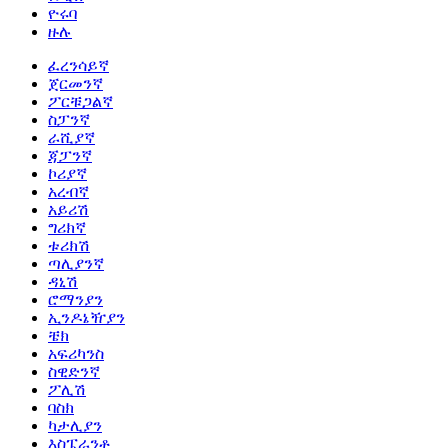
ዮሩባ
ዙሉ
ፈረንሳይኛ
ጀርመንኛ
ፖርቹጋልኛ
ስፓንኛ
ራሺያኛ
ጃፓንኛ
ኮሪያኛ
አረብኛ
አይሪሽ
ግሪክኛ
ቱሪክሽ
ጣሊያንኛ
ዳኒሽ
ሮማንያን
ኢንዶኔዥያን
ቼክ
አፍሪካንስ
ስዊድንኛ
ፖሊሽ
ባስክ
ካታሊያን
እስፔራንቶ