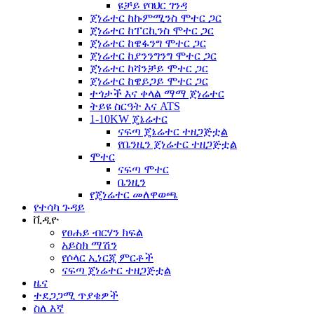
ዩቻይ የባህር ገንዳ
ጀነሬተር ከኩምሚንስ ሞተር ጋር
ጀነሬተር ከፐርኪንስ ሞተር ጋር
ጀነሬተር ከዌፋንግ ሞተር ጋር
ጀነሬተር ከያንንግንግ ሞተር ጋር
ጀነሬተር ከሻንቻይ ሞተር ጋር
ጀነሬተር ከዌይጋይ ሞተር ጋር
ተጎታች እና ቀላል ማማ ጀነሬተር
ትይዩ ስርዓት እና ATS
1-10KW ጄኔሬተር
ናፍጣ ጄኔሬተር ተዘጋጅቷል
የቤንዚን ጀነሬተር ተዘጋጅቷል
ሞተር
ናፍጣ ሞተር
ቤንዚን
የጄነሬተር መለዋወጫ
የተሳካ ጉዳይ
ቪዲዮ
የፀሐይ ብርሃን ክፍል
አይስክ ማሽን
የሶላር ኢነርጂ ምርቶች
ናፍጣ ጄነሬተር ተዘጋጅቷል
ዜና
ተደጋጋሚ ጥያቄዎች
ስለ እኛ