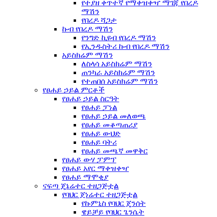
የተያዘ ቀጥተኛ የማቀዝቀዣ ማገጃ የበረዶ
ማሽን
የበረዶ ሻጋታ
ኩብ የበረዶ ማሽን
የንግድ ኪዩብ የበረዶ ማሽን
የኢንዱስትሪ ኩብ የበረዶ ማሽን
አይስክሬም ማሽን
ለስላሳ አይስክሬም ማሽን
ጠንካራ አይስክሬም ማሽን
የተጠበሰ አይስክሬም ማሽን
የፀሐይ ኃይል ምርቶች
የፀሐይ ኃይል ስርዓት
የፀሐይ ፓነል
የፀሐይ ኃይል መለወጫ
የፀሐይ መቆጣጠሪያ
የፀሐይ ውህድ
የፀሐይ ባትሪ
የፀሐይ መጫኛ መዋቅር
የፀሐይ ውሃ ፓምፕ
የፀሐይ አየር ማቀዝቀዣ
የፀሐይ ማሞቂያ
ናፍጣ ጄኔሬተር ተዘጋጅቷል
የባህር ጀነሬተር ተዘጋጅቷል
የኩምኒስ የባህር ጄንሰት
ዌይቻይ የባህር ጌንሴት