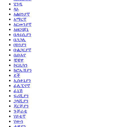
ሂንዲ
ላኦ
አልበንያኛ
አማርኛ
አርመንያኛ
አዘርባጃኒ
ቤላሩሲያን
ቤንጋሊ
ቦስንያን
ቡልጋርያኛ
ሴቡአኖ
ቺቼዋ
ኮርሲካን
ክሮኤሽያን
ደች
ኢስቶኒያን
ፊሊፒኖኛ
ፊኒሽ
ፍሪሺያን
ጋላሺያን
ጆርጅያን
ጉጅራቲ
ሃይቲኛ
ሃውሳ
ሐዋያን