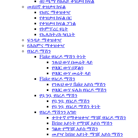
40 ጫማ የፀሐይ ቀዝቃዛ ክፍል
መደበኛ ቀዝቃዛ ክፍል
የአየር ማቀዝቀዣ
የቀዝቃዛ ክፍል በር
የቀዝቃዛ ክፍል ፓነል
የኮምፕረር ዩኒት
የኤሌክትሪክ ካቢኔት
ፍንዳታ ማቀዝቀዣ
የሕክምና ማቀዝቀዣ
የበረዶ ማሽን
Flake የበረዶ ማሽን ትነት
ንጹህ ውሃ በመሬት ላይ
የባህር ውሃ በጀልባ
የባህር ውሃ መሬት ላይ
Flake የበረዶ ማሽን
የንጹህ ውሃ flake አይስ ማሽን
የባህር ውሃ ፍሌክ የበረዶ ማሽን
የቧንቧ የበረዶ ማሽን
የቧንቧ የበረዶ ማሽን
የቧንቧ የበረዶ ማሽን ትነት
የበረዶ ማሽንን አግድ
ቀጥተኛ የማቀዝቀዣ ማገጃ የበረዶ ማሽን
Brine አይነት የማገጃ አይስ ማሽን
ግልጽ የማገጃ አይስ ማሽን
መያዣ brine አይነት ማገጃ አይስ ማሽን