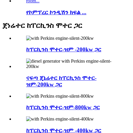
የኮምፕረር ኮንዲሽን ክፍል ...
ጀነሬተር ከፐርኪንስ ሞተር ጋር
ከፐርኪንስ ሞተር-ዝም -200kw ጋር
ናፍጣ ጄኔሬተር ከፐርኪንስ ሞተር-
ዝም-200kw ጋር
ከፐርኪንስ ሞተር-ዝም-800kw ጋር
ከፐርኪንስ ሞተር-ዝም -400kw ጋር