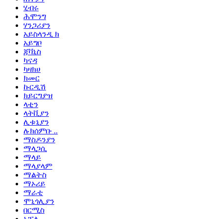
ሂብሩ
ሕሞንግ
ሃንጋሪያን
አይስላንዲ ክ
አይግቦ
ጃቫኒስ
ካናዳ
ካዛክሀ
ክመር
ኩርዲሽ
ክይርግያዝ
ላቲን
ላትቪያን
ሊቱኒያን
ሉክሰምቡ ..
ማስዶንያን
ማላጋሲ
ማላይ
ማላያላም
ማልትስ
ማኦሪይ
ማራቲ
ሞኒጎሊያን
በርሚስ
ኔፓሊ