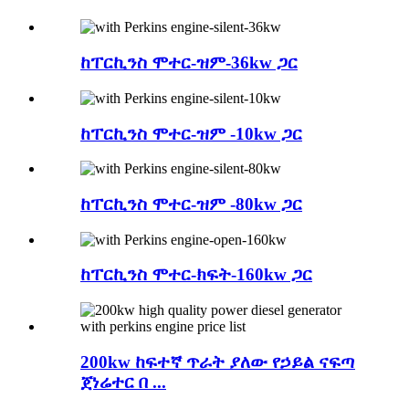
ከፐርኪንስ ሞተር-ዝም-36kw ጋር
ከፐርኪንስ ሞተር-ዝም -10kw ጋር
ከፐርኪንስ ሞተር-ዝም -80kw ጋር
ከፐርኪንስ ሞተር-ክፍት-160kw ጋር
200kw ከፍተኛ ጥራት ያለው የኃይል ናፍጣ
ጀነሬተር በ ...