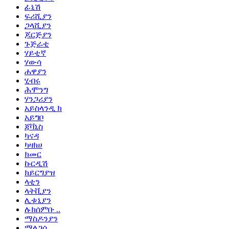
ፊኒሽ
ፍሪሺያን
ጋላሺያን
ጆርጅያን
ጉጅራቲ
ሃይቲኛ
ሃውሳ
ሐዋያን
ሂብሩ
ሕሞንግ
ሃንጋሪያን
አይስላንዲ ክ
አይግቦ
ጃቫኒስ
ካናዳ
ካዛክሀ
ክመር
ኩርዲሽ
ክይርግያዝ
ላቲን
ላትቪያን
ሊቱኒያን
ሉክሰምቡ ..
ማስዶንያን
ማላጋሲ