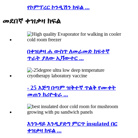
የኮምፕረር ኮንዲሽን ክፍል ...
መደበኛ ቀዝቃዛ ክፍል
በቀዝቃዛ ሐ ውስጥ ለመራመድ ከፍተኛ
ጥራት ያለው ኢቫውተር ...
- 25 እጅግ በጣም ዝቅተኛ ጥልቅ የሙቀት
መጠን ክሪዮቴራ ...
እንጉዳይ እንዲያድግ ምርጥ insulated በር
ቀዝቃዛ ክፍል ...