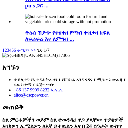
pu s ጋር ...
ትኩስ ሽያጭ የቀዘቀዘ ምግብ ቀዝቃዛ ክፍል
ለፍራፍሬ እና ለምግብ ...
1
2
3
4
5
6
ቀጣይ>
>>
ገጽ 1/7
አግኙን
ታይሊንግ የኢንዱስትሪ ዞን ፣ የሸንኮራ አገዳ ጎዳና ፣ ሚንሁ አውራጃ ፣
ፉዙ ከተማ ፣ ፉጂን ግዛት
+86 137 9999 8232 እ.ኤ.አ.
alice@cscpower.cn
መጠይቅ
ስለ ምርቶቻችን ወይም ስለ ተወዳዳሪ ዋጋ ያላቸው ጥያቄዎች
እባክዎን ኢሜልዎን ለእኛ ይተዉልን እና በ 24 ሰዓታት ውስጥ