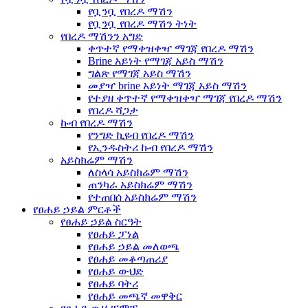
የቧንቧ የበረዶ ማሽን
የቧንቧ የበረዶ ማሽን ትነት
የበረዶ ማሽንን አግድ
ቀጥተኛ የማቀዝቀዣ ማገጃ የበረዶ ማሽን
Brine አይነት የማገጃ አይስ ማሽን
ግልጽ የማገጃ አይስ ማሽን
መያዣ brine አይነት ማገጃ አይስ ማሽን
የተያዘ ቀጥተኛ የማቀዝቀዣ ማገጃ የበረዶ ማሽን
የበረዶ ሻጋታ
ኩብ የበረዶ ማሽን
የንግድ ኪዩብ የበረዶ ማሽን
የኢንዱስትሪ ኩብ የበረዶ ማሽን
አይስክሬም ማሽን
ለስላሳ አይስክሬም ማሽን
ጠንካራ አይስክሬም ማሽን
የተጠበሰ አይስክሬም ማሽን
የፀሐይ ኃይል ምርቶች
የፀሐይ ኃይል ስርዓት
የፀሐይ ፓነል
የፀሐይ ኃይል መለወጫ
የፀሐይ መቆጣጠሪያ
የፀሐይ ውህድ
የፀሐይ ባትሪ
የፀሐይ መጫኛ መዋቅር