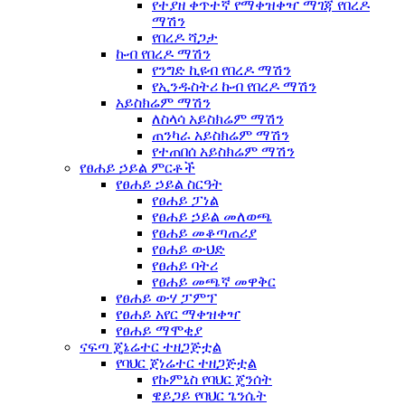
የተያዘ ቀጥተኛ የማቀዝቀዣ ማገጃ የበረዶ
ማሽን
የበረዶ ሻጋታ
ኩብ የበረዶ ማሽን
የንግድ ኪዩብ የበረዶ ማሽን
የኢንዱስትሪ ኩብ የበረዶ ማሽን
አይስክሬም ማሽን
ለስላሳ አይስክሬም ማሽን
ጠንካራ አይስክሬም ማሽን
የተጠበሰ አይስክሬም ማሽን
የፀሐይ ኃይል ምርቶች
የፀሐይ ኃይል ስርዓት
የፀሐይ ፓነል
የፀሐይ ኃይል መለወጫ
የፀሐይ መቆጣጠሪያ
የፀሐይ ውህድ
የፀሐይ ባትሪ
የፀሐይ መጫኛ መዋቅር
የፀሐይ ውሃ ፓምፕ
የፀሐይ አየር ማቀዝቀዣ
የፀሐይ ማሞቂያ
ናፍጣ ጄኔሬተር ተዘጋጅቷል
የባህር ጀነሬተር ተዘጋጅቷል
የኩምኒስ የባህር ጄንሰት
ዌይጋይ የባህር ጌንሴት