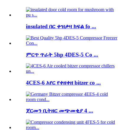
insulated በር ቀዝቃዛ ክፍል fo ...
ምርጥ ጥራት 5hp 4DES-5 Co ...
4CES-6 አየር የቀዘቀዘ bitzer co ...
ጀርመን ቢትዘር መጭመቂያ 4 ...