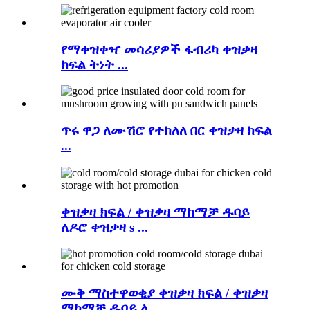
የማቀዝቀዣ መሳሪያዎች ፋብሪካ ቀዝቃዛ
ክፍል ትነት ...
ጥሩ ዋጋ ለሙሽሮ የተከለለ በር ቀዝቃዛ ክፍል
...
ቀዝቃዛ ክፍል / ቀዝቃዛ ማከማቻ ዱባይ
ለዶሮ ቀዝቃዛ s ...
ሙቅ ማስተዋወቂያ ቀዝቃዛ ክፍል / ቀዝቃዛ
ማከማቻ ዱባይ ለ ...