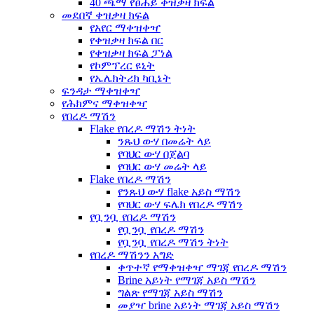
40 ጫማ የፀሐይ ቀዝቃዛ ክፍል
መደበኛ ቀዝቃዛ ክፍል
የአየር ማቀዝቀዣ
የቀዝቃዛ ክፍል በር
የቀዝቃዛ ክፍል ፓነል
የኮምፕረር ዩኒት
የኤሌክትሪክ ካቢኔት
ፍንዳታ ማቀዝቀዣ
የሕክምና ማቀዝቀዣ
የበረዶ ማሽን
Flake የበረዶ ማሽን ትነት
ንጹህ ውሃ በመሬት ላይ
የባህር ውሃ በጀልባ
የባህር ውሃ መሬት ላይ
Flake የበረዶ ማሽን
የንጹህ ውሃ flake አይስ ማሽን
የባህር ውሃ ፍሌክ የበረዶ ማሽን
የቧንቧ የበረዶ ማሽን
የቧንቧ የበረዶ ማሽን
የቧንቧ የበረዶ ማሽን ትነት
የበረዶ ማሽንን አግድ
ቀጥተኛ የማቀዝቀዣ ማገጃ የበረዶ ማሽን
Brine አይነት የማገጃ አይስ ማሽን
ግልጽ የማገጃ አይስ ማሽን
መያዣ brine አይነት ማገጃ አይስ ማሽን