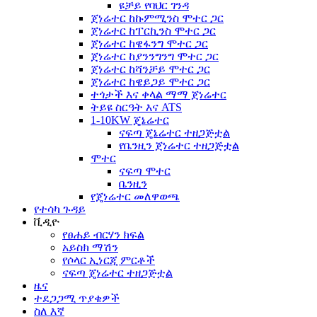
ዩቻይ የባህር ገንዳ
ጀነሬተር ከኩምሚንስ ሞተር ጋር
ጀነሬተር ከፐርኪንስ ሞተር ጋር
ጀነሬተር ከዌፋንግ ሞተር ጋር
ጀነሬተር ከያንንግንግ ሞተር ጋር
ጀነሬተር ከሻንቻይ ሞተር ጋር
ጀነሬተር ከዌይጋይ ሞተር ጋር
ተጎታች እና ቀላል ማማ ጀነሬተር
ትይዩ ስርዓት እና ATS
1-10KW ጄኔሬተር
ናፍጣ ጄኔሬተር ተዘጋጅቷል
የቤንዚን ጀነሬተር ተዘጋጅቷል
ሞተር
ናፍጣ ሞተር
ቤንዚን
የጄነሬተር መለዋወጫ
የተሳካ ጉዳይ
ቪዲዮ
የፀሐይ ብርሃን ክፍል
አይስክ ማሽን
የሶላር ኢነርጂ ምርቶች
ናፍጣ ጄነሬተር ተዘጋጅቷል
ዜና
ተደጋጋሚ ጥያቄዎች
ስለ እኛ