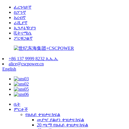
ፈረንሳይኛ
ስፓንኛ
አረብኛ
ራሺያኛ
ኢንዶኔዥያን
ቪትናሜሴ
ፖርቹጋልኛ
+86 137 9999 8232 እ.ኤ.አ.
alice@cscpower.cn
English
ቤት
ምርቶች
የፀሐይ ቀዝቃዛ ክፍል
መያዣ ያልሆነ ቀዝቃዛ ክፍል
20 ጫማ የፀሐይ ቀዝቃዛ ክፍል