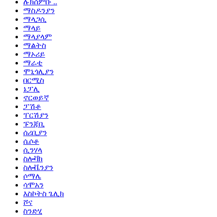
ሉክሰምቡ ..
ማስዶንያን
ማላጋሲ
ማላይ
ማላያላም
ማልትስ
ማኦሪይ
ማራቲ
ሞኒጎሊያን
በርሚስ
ኔፓሊ
ኖርወይኛ
ፓሽቶ
ፐርሽያን
ፑንጃቢ
ሰሪቢያን
ሴሶቶ
ሲንሃላ
ስሎቫክ
ስሎቬንያን
ሶማሌ
ሳሞአን
እስኮትስ ጌሊክ
ሾና
ስንድሂ