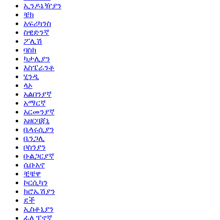
ኢንዶኔዥያን
ቼክ
አፍሪካንስ
ስዊድንኛ
ፖሊሽ
ባስክ
ካታሊያን
እስፔራንቶ
ሂንዲ
ላኦ
አልበንያኛ
አማርኛ
አርመንያኛ
አዘርባጃኒ
ቤላሩሲያን
ቤንጋሊ
ቦስንያን
ቡልጋርያኛ
ሴቡአኖ
ቺቼዋ
ኮርሲካን
ክሮኤሽያን
ደች
ኢስቶኒያን
ፊሊፒኖኛ