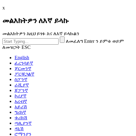
x
መልእክትዎን ለእኛ ይላኩ
መልእክትዎን እዚህ ይፃፉ እና ለእኛ ይላኩልን
ለመፈለግ Enter ን ይምቱ ወይም
ለመዝጋት ESC
English
ፈረንሳይኛ
ጀርመንኛ
ፖርቹጋልኛ
ስፓንኛ
ራሺያኛ
ጃፓንኛ
ኮሪያኛ
አረብኛ
አይሪሽ
ግሪክኛ
ቱሪክሽ
ጣሊያንኛ
ዳኒሽ
ሮማንያን