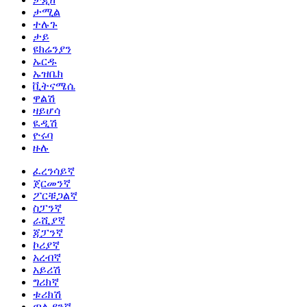
ታሚል
ተሉጉ
ታይ
ዩክሬንያን
ኡርዱ
ኡዝቤክ
ቪትናሜሴ
ዋልሽ
ዛይሆሳ
ዪዲሽ
ዮሩባ
ዙሉ
ፈረንሳይኛ
ጀርመንኛ
ፖርቹጋልኛ
ስፓንኛ
ራሺያኛ
ጃፓንኛ
ኮሪያኛ
አረብኛ
አይሪሽ
ግሪክኛ
ቱሪክሽ
ጣሊያንኛ