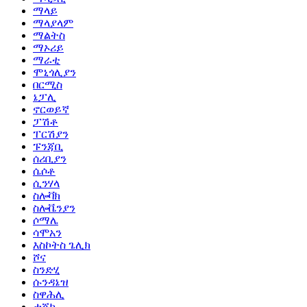
ማላይ
ማላያላም
ማልትስ
ማኦሪይ
ማራቲ
ሞኒጎሊያን
በርሚስ
ኔፓሊ
ኖርወይኛ
ፓሽቶ
ፐርሽያን
ፑንጃቢ
ሰሪቢያን
ሴሶቶ
ሲንሃላ
ስሎቫክ
ስሎቬንያን
ሶማሌ
ሳሞአን
እስኮትስ ጌሊክ
ሾና
ስንድሂ
ሱንዳኔዝ
ስዋሕሊ
ታጂክ