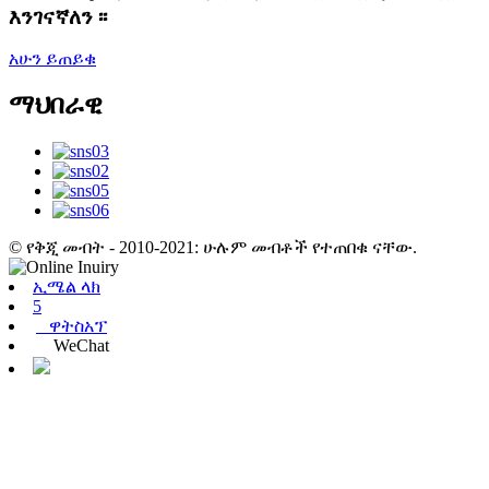
እንገናኛለን ፡፡
አሁን ይጠይቁ
ማህበራዊ
© የቅጂ መብት - 2010-2021: ሁሉም መብቶች የተጠበቁ ናቸው.
ኢሜል ላክ
5
ዋትስአፕ
WeChat