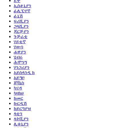
ደች
ኢስቶኒያን
ፊሊፒኖኛ
ፊኒሽ
ፍሪሺያን
ጋላሺያን
ጆርጅያን
ጉጅራቲ
ሃይቲኛ
ሃውሳ
ሐዋያን
ሂብሩ
ሕሞንግ
ሃንጋሪያን
አይስላንዲ ክ
አይግቦ
ጃቫኒስ
ካናዳ
ካዛክሀ
ክመር
ኩርዲሽ
ክይርግያዝ
ላቲን
ላትቪያን
ሊቱኒያን