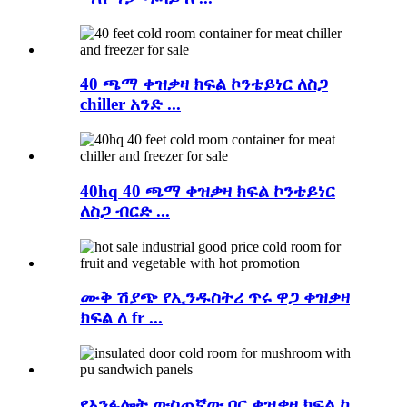
40 ጫማ ቀዝቃዛ ክፍል ኮንቴይነር ለስጋ
chiller አንድ ...
40hq 40 ጫማ ቀዝቃዛ ክፍል ኮንቴይነር
ለስጋ ብርድ ...
ሙቅ ሽያጭ የኢንዱስትሪ ጥሩ ዋጋ ቀዝቃዛ
ክፍል ለ fr ...
የእንፋሎት ውስጠኛው በር ቀዝቃዛ ክፍል ከ