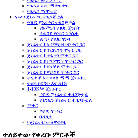
የፀሐይ ውሃ ፓምፕ
የፀሐይ አየር ማቀዝቀዣ
የፀሐይ ማሞቂያ
ናፍጣ ጄኔሬተር ተዘጋጅቷል
የባህር ጀነሬተር ተዘጋጅቷል
የኩምኒስ የባህር ጄንሰት
ዌይጋይ የባህር ጌንሴት
ዩቻይ የባህር ገንዳ
ጀነሬተር ከኩምሚንስ ሞተር ጋር
ጀነሬተር ከፐርኪንስ ሞተር ጋር
ጀነሬተር ከዌፋንግ ሞተር ጋር
ጀነሬተር ከያንንግንግ ሞተር ጋር
ጀነሬተር ከሻንቻይ ሞተር ጋር
ጀነሬተር ከዌይጋይ ሞተር ጋር
ተጎታች እና ቀላል ማማ ጀነሬተር
ትይዩ ስርዓት እና ATS
1-10KW ጄኔሬተር
ናፍጣ ጄኔሬተር ተዘጋጅቷል
የቤንዚን ጀነሬተር ተዘጋጅቷል
ሞተር
ናፍጣ ሞተር
ቤንዚን
የጄነሬተር መለዋወጫ
ተለይተው የቀረቡ ምርቶች