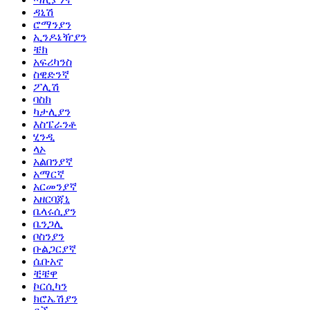
ዳኒሽ
ሮማንያን
ኢንዶኔዥያን
ቼክ
አፍሪካንስ
ስዊድንኛ
ፖሊሽ
ባስክ
ካታሊያን
እስፔራንቶ
ሂንዲ
ላኦ
አልበንያኛ
አማርኛ
አርመንያኛ
አዘርባጃኒ
ቤላሩሲያን
ቤንጋሊ
ቦስንያን
ቡልጋርያኛ
ሴቡአኖ
ቺቼዋ
ኮርሲካን
ክሮኤሽያን