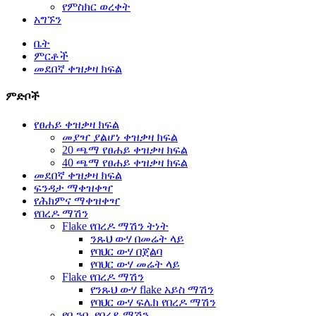
የምስክር ወረቀት
አግኙን
ቤት
ምርቶች
መደበኛ ቀዝቃዛ ክፍል
ምድቦች
የፀሐይ ቀዝቃዛ ክፍል
መያዣ ያልሆነ ቀዝቃዛ ክፍል
20 ጫማ የፀሐይ ቀዝቃዛ ክፍል
40 ጫማ የፀሐይ ቀዝቃዛ ክፍል
መደበኛ ቀዝቃዛ ክፍል
ፍንዳታ ማቀዝቀዣ
የሕክምና ማቀዝቀዣ
የበረዶ ማሽን
Flake የበረዶ ማሽን ትነት
ንጹህ ውሃ በመሬት ላይ
የባህር ውሃ በጀልባ
የባህር ውሃ መሬት ላይ
Flake የበረዶ ማሽን
የንጹህ ውሃ flake አይስ ማሽን
የባህር ውሃ ፍሌክ የበረዶ ማሽን
የቧንቧ የበረዶ ማሽን