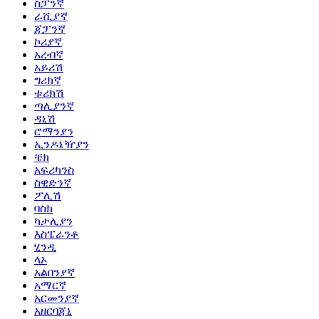
ስፓንኛ
ራሺያኛ
ጃፓንኛ
ኮሪያኛ
አረብኛ
አይሪሽ
ግሪክኛ
ቱሪክሽ
ጣሊያንኛ
ዳኒሽ
ሮማንያን
ኢንዶኔዥያን
ቼክ
አፍሪካንስ
ስዊድንኛ
ፖሊሽ
ባስክ
ካታሊያን
እስፔራንቶ
ሂንዲ
ላኦ
አልበንያኛ
አማርኛ
አርመንያኛ
አዘርባጃኒ