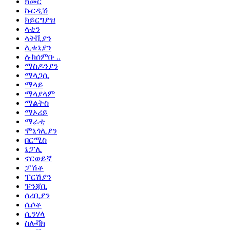
ክመር
ኩርዲሽ
ክይርግያዝ
ላቲን
ላትቪያን
ሊቱኒያን
ሉክሰምቡ ..
ማስዶንያን
ማላጋሲ
ማላይ
ማላያላም
ማልትስ
ማኦሪይ
ማራቲ
ሞኒጎሊያን
በርሚስ
ኔፓሊ
ኖርወይኛ
ፓሽቶ
ፐርሽያን
ፑንጃቢ
ሰሪቢያን
ሴሶቶ
ሲንሃላ
ስሎቫክ