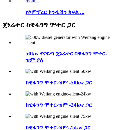
የኮምፕረር ኮንዲሽን ክፍል ...
ጀነሬተር ከዌፋንግ ሞተር ጋር
50kw የናፍጣ ጄኔሬተር በዌፋንግ ሞተር-
ዝም ያለ
ከዊፋንግ ሞተር-ዝም -50kw ጋር
ከዊፋንግ ሞተር-ዝም -24kw ጋር
ከዊፋንግ ሞተር-ዝም-75kw ጋር