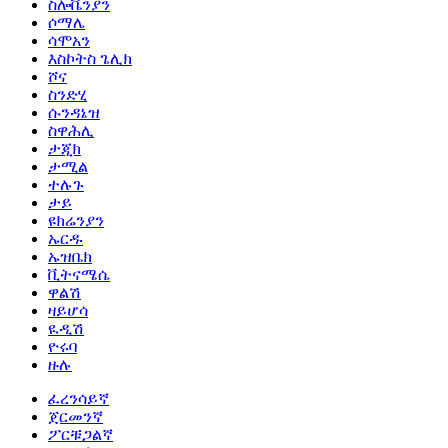
ስሎቬንያን
ሶማሌ
ሳሞአን
እስኮትስ ጌሊክ
ሾና
ስንድሂ
ሱንዳኔዝ
ስዋሕሊ
ታጂክ
ታሚል
ተሉጉ
ታይ
ዩክሬንያን
ኡርዱ
ኡዝቤክ
ቪትናሜሴ
ዋልሽ
ዛይሆሳ
ዪዲሽ
ዮሩባ
ዙሉ
ፈረንሳይኛ
ጀርመንኛ
ፖርቹጋልኛ