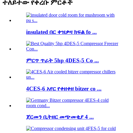
ተለይተው የቀረቡ ምርቶች
insulated በር ቀዝቃዛ ክፍል fo ...
ምርጥ ጥራት 5hp 4DES-5 Co ...
4CES-6 አየር የቀዘቀዘ bitzer co ...
ጀርመን ቢትዘር መጭመቂያ 4 ...