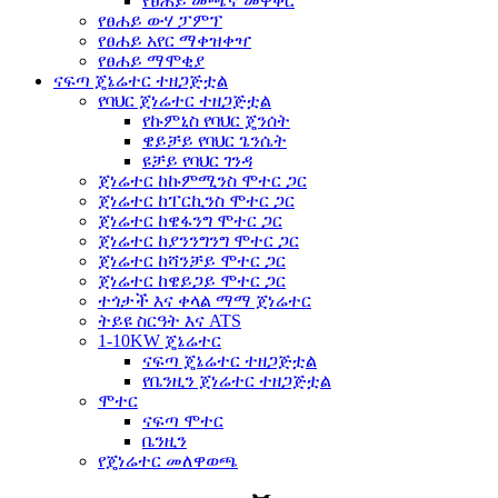
የፀሐይ መጫኛ መዋቅር
የፀሐይ ውሃ ፓምፕ
የፀሐይ አየር ማቀዝቀዣ
የፀሐይ ማሞቂያ
ናፍጣ ጄኔሬተር ተዘጋጅቷል
የባህር ጀነሬተር ተዘጋጅቷል
የኩምኒስ የባህር ጄንሰት
ዌይቻይ የባህር ጌንሴት
ዩቻይ የባህር ገንዳ
ጀነሬተር ከኩምሚንስ ሞተር ጋር
ጀነሬተር ከፐርኪንስ ሞተር ጋር
ጀነሬተር ከዌፋንግ ሞተር ጋር
ጀነሬተር ከያንንግንግ ሞተር ጋር
ጀነሬተር ከሻንቻይ ሞተር ጋር
ጀነሬተር ከዌይጋይ ሞተር ጋር
ተጎታች እና ቀላል ማማ ጀነሬተር
ትይዩ ስርዓት እና ATS
1-10KW ጄኔሬተር
ናፍጣ ጄኔሬተር ተዘጋጅቷል
የቤንዚን ጀነሬተር ተዘጋጅቷል
ሞተር
ናፍጣ ሞተር
ቤንዚን
የጄነሬተር መለዋወጫ