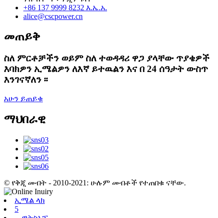
+86 137 9999 8232 እ.ኤ.አ.
alice@cscpower.cn
መጠይቅ
ስለ ምርቶቻችን ወይም ስለ ተወዳዳሪ ዋጋ ያላቸው ጥያቄዎች
እባክዎን ኢሜልዎን ለእኛ ይተዉልን እና በ 24 ሰዓታት ውስጥ
እንገናኛለን ፡፡
አሁን ይጠይቁ
ማህበራዊ
© የቅጂ መብት - 2010-2021: ሁሉም መብቶች የተጠበቁ ናቸው.
ኢሜል ላክ
5
ዋትስአፕ