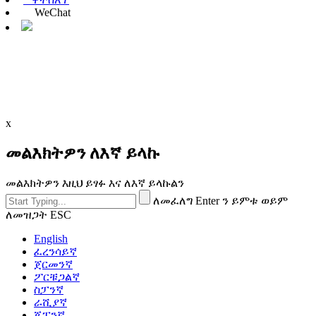
WeChat
x
መልእክትዎን ለእኛ ይላኩ
መልእክትዎን እዚህ ይፃፉ እና ለእኛ ይላኩልን
ለመፈለግ Enter ን ይምቱ ወይም
ለመዝጋት ESC
English
ፈረንሳይኛ
ጀርመንኛ
ፖርቹጋልኛ
ስፓንኛ
ራሺያኛ
ጃፓንኛ