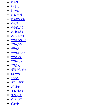
ካናዳ
ካዛክሀ
ክመር
ኩርዲሽ
ክይርግያዝ
ላቲን
ላትቪያን
ሊቱኒያን
ሉክሰምቡ ..
ማስዶንያን
ማላጋሲ
ማላይ
ማላያላም
ማልትስ
ማኦሪይ
ማራቲ
ሞኒጎሊያን
በርሚስ
ኔፓሊ
ኖርወይኛ
ፓሽቶ
ፐርሽያን
ፑንጃቢ
ሰሪቢያን
ሴሶቶ