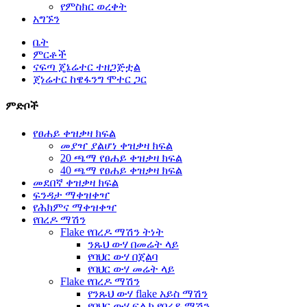
የምስክር ወረቀት
አግኙን
ቤት
ምርቶች
ናፍጣ ጄኔሬተር ተዘጋጅቷል
ጀነሬተር ከዌፋንግ ሞተር ጋር
ምድቦች
የፀሐይ ቀዝቃዛ ክፍል
መያዣ ያልሆነ ቀዝቃዛ ክፍል
20 ጫማ የፀሐይ ቀዝቃዛ ክፍል
40 ጫማ የፀሐይ ቀዝቃዛ ክፍል
መደበኛ ቀዝቃዛ ክፍል
ፍንዳታ ማቀዝቀዣ
የሕክምና ማቀዝቀዣ
የበረዶ ማሽን
Flake የበረዶ ማሽን ትነት
ንጹህ ውሃ በመሬት ላይ
የባህር ውሃ በጀልባ
የባህር ውሃ መሬት ላይ
Flake የበረዶ ማሽን
የንጹህ ውሃ flake አይስ ማሽን
የባህር ውሃ ፍሌክ የበረዶ ማሽን