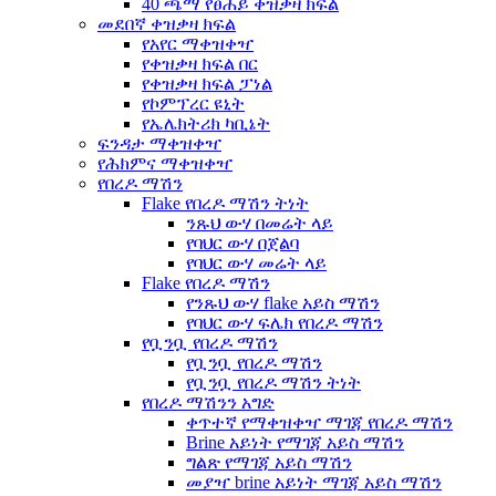
40 ጫማ የፀሐይ ቀዝቃዛ ክፍል
መደበኛ ቀዝቃዛ ክፍል
የአየር ማቀዝቀዣ
የቀዝቃዛ ክፍል በር
የቀዝቃዛ ክፍል ፓነል
የኮምፕረር ዩኒት
የኤሌክትሪክ ካቢኔት
ፍንዳታ ማቀዝቀዣ
የሕክምና ማቀዝቀዣ
የበረዶ ማሽን
Flake የበረዶ ማሽን ትነት
ንጹህ ውሃ በመሬት ላይ
የባህር ውሃ በጀልባ
የባህር ውሃ መሬት ላይ
Flake የበረዶ ማሽን
የንጹህ ውሃ flake አይስ ማሽን
የባህር ውሃ ፍሌክ የበረዶ ማሽን
የቧንቧ የበረዶ ማሽን
የቧንቧ የበረዶ ማሽን
የቧንቧ የበረዶ ማሽን ትነት
የበረዶ ማሽንን አግድ
ቀጥተኛ የማቀዝቀዣ ማገጃ የበረዶ ማሽን
Brine አይነት የማገጃ አይስ ማሽን
ግልጽ የማገጃ አይስ ማሽን
መያዣ brine አይነት ማገጃ አይስ ማሽን