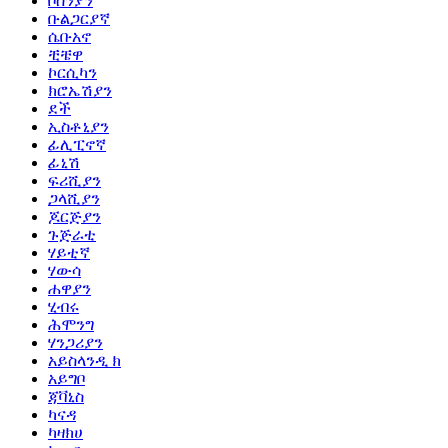
ቦስንያን
ቡልጋርያኛ
ሴቡአኖ
ቺቼዋ
ኮርሲካን
ክሮኤሽያን
ደች
ኢስቶኒያን
ፊሊፒኖኛ
ፊኒሽ
ፍሪሺያን
ጋላሺያን
ጆርጅያን
ጉጅራቲ
ሃይቲኛ
ሃውሳ
ሐዋያን
ሂብሩ
ሕሞንግ
ሃንጋሪያን
አይስላንዲ ክ
አይግቦ
ጃቫኒስ
ካናዳ
ካዛክሀ