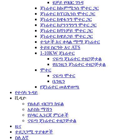
ዩቻይ የባህር ገንዳ
ጀነሬተር ከኩምሚንስ ሞተር ጋር
ጀነሬተር ከፐርኪንስ ሞተር ጋር
ጀነሬተር ከዌፋንግ ሞተር ጋር
ጀነሬተር ከያንንግንግ ሞተር ጋር
ጀነሬተር ከሻንቻይ ሞተር ጋር
ጀነሬተር ከዌይጋይ ሞተር ጋር
ተጎታች እና ቀላል ማማ ጀነሬተር
ትይዩ ስርዓት እና ATS
1-10KW ጄኔሬተር
ናፍጣ ጄኔሬተር ተዘጋጅቷል
የቤንዚን ጀነሬተር ተዘጋጅቷል
ሞተር
ናፍጣ ሞተር
ቤንዚን
የጄነሬተር መለዋወጫ
የተሳካ ጉዳይ
ቪዲዮ
የፀሐይ ብርሃን ክፍል
አይስክ ማሽን
የሶላር ኢነርጂ ምርቶች
ናፍጣ ጄነሬተር ተዘጋጅቷል
ዜና
ተደጋጋሚ ጥያቄዎች
ስለ እኛ