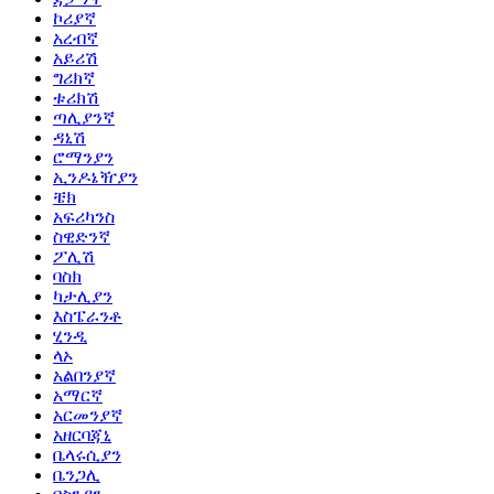
ኮሪያኛ
አረብኛ
አይሪሽ
ግሪክኛ
ቱሪክሽ
ጣሊያንኛ
ዳኒሽ
ሮማንያን
ኢንዶኔዥያን
ቼክ
አፍሪካንስ
ስዊድንኛ
ፖሊሽ
ባስክ
ካታሊያን
እስፔራንቶ
ሂንዲ
ላኦ
አልበንያኛ
አማርኛ
አርመንያኛ
አዘርባጃኒ
ቤላሩሲያን
ቤንጋሊ