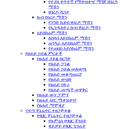
የተያዘ ቀጥተኛ የማቀዝቀዣ ማገጃ የበረዶ
ማሽን
የበረዶ ሻጋታ
ኩብ የበረዶ ማሽን
የንግድ ኪዩብ የበረዶ ማሽን
የኢንዱስትሪ ኩብ የበረዶ ማሽን
አይስክሬም ማሽን
ለስላሳ አይስክሬም ማሽን
ጠንካራ አይስክሬም ማሽን
የተጠበሰ አይስክሬም ማሽን
የፀሐይ ኃይል ምርቶች
የፀሐይ ኃይል ስርዓት
የፀሐይ ፓነል
የፀሐይ ኃይል መለወጫ
የፀሐይ መቆጣጠሪያ
የፀሐይ ውህድ
የፀሐይ ባትሪ
የፀሐይ መጫኛ መዋቅር
የፀሐይ ውሃ ፓምፕ
የፀሐይ አየር ማቀዝቀዣ
የፀሐይ ማሞቂያ
ናፍጣ ጄኔሬተር ተዘጋጅቷል
የባህር ጀነሬተር ተዘጋጅቷል
የኩምኒስ የባህር ጄንሰት
ዌይቻይ የባህር ጌንሴት