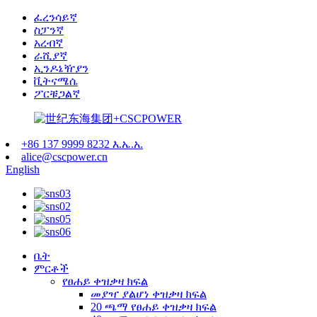
ፈረንሳይኛ
ስፓንኛ
አረብኛ
ራሺያኛ
ኢንዶኔዥያን
ቪትናሜሴ
ፖርቹጋልኛ
+86 137 9999 8232 እ.ኤ.አ.
alice@cscpower.cn
English
ቤት
ምርቶች
የፀሐይ ቀዝቃዛ ክፍል
መያዣ ያልሆነ ቀዝቃዛ ክፍል
20 ጫማ የፀሐይ ቀዝቃዛ ክፍል