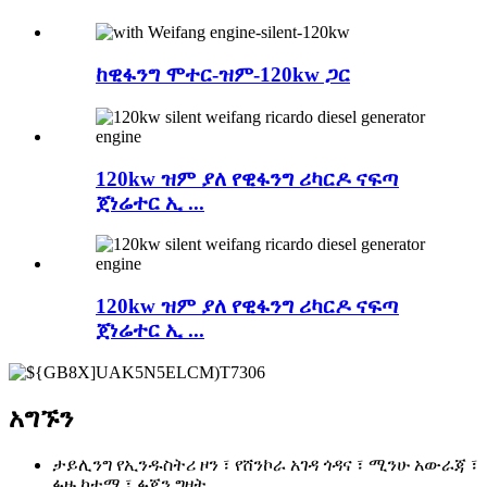
ከዊፋንግ ሞተር-ዝም-120kw ጋር
120kw ዝም ያለ የዊፋንግ ሪካርዶ ናፍጣ
ጀነሬተር ኢ ...
120kw ዝም ያለ የዊፋንግ ሪካርዶ ናፍጣ
ጀነሬተር ኢ ...
አግኙን
ታይሊንግ የኢንዱስትሪ ዞን ፣ የሸንኮራ አገዳ ጎዳና ፣ ሚንሁ አውራጃ ፣
ፉዙ ከተማ ፣ ፉጂን ግዛት