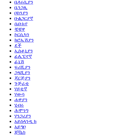
ቤላሩሲያን
ቤንጋሊ
ቦስንያን
ቡልጋርያኛ
ሴቡአኖ
ቺቼዋ
ኮርሲካን
ክሮኤሽያን
ደች
ኢስቶኒያን
ፊሊፒኖኛ
ፊኒሽ
ፍሪሺያን
ጋላሺያን
ጆርጅያን
ጉጅራቲ
ሃይቲኛ
ሃውሳ
ሐዋያን
ሂብሩ
ሕሞንግ
ሃንጋሪያን
አይስላንዲ ክ
አይግቦ
ጃቫኒስ