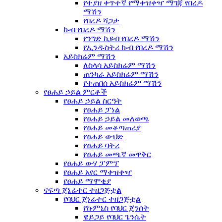
የተያዘ ቀጥተኛ የማቀዝቀዣ ማገጃ የበረዶ
ማሽን
የበረዶ ሻጋታ
ኩብ የበረዶ ማሽን
የንግድ ኪዩብ የበረዶ ማሽን
የኢንዱስትሪ ኩብ የበረዶ ማሽን
አይስክሬም ማሽን
ለስላሳ አይስክሬም ማሽን
ጠንካራ አይስክሬም ማሽን
የተጠበሰ አይስክሬም ማሽን
የፀሐይ ኃይል ምርቶች
የፀሐይ ኃይል ስርዓት
የፀሐይ ፓነል
የፀሐይ ኃይል መለወጫ
የፀሐይ መቆጣጠሪያ
የፀሐይ ውህድ
የፀሐይ ባትሪ
የፀሐይ መጫኛ መዋቅር
የፀሐይ ውሃ ፓምፕ
የፀሐይ አየር ማቀዝቀዣ
የፀሐይ ማሞቂያ
ናፍጣ ጄኔሬተር ተዘጋጅቷል
የባህር ጀነሬተር ተዘጋጅቷል
የኩምኒስ የባህር ጄንሰት
ዌይጋይ የባህር ጌንሴት