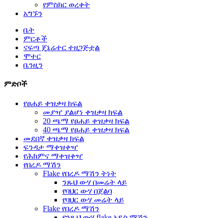
የምስክር ወረቀት
አግኙን
ቤት
ምርቶች
ናፍጣ ጄኔሬተር ተዘጋጅቷል
ሞተር
ቤንዚን
ምድቦች
የፀሐይ ቀዝቃዛ ክፍል
መያዣ ያልሆነ ቀዝቃዛ ክፍል
20 ጫማ የፀሐይ ቀዝቃዛ ክፍል
40 ጫማ የፀሐይ ቀዝቃዛ ክፍል
መደበኛ ቀዝቃዛ ክፍል
ፍንዳታ ማቀዝቀዣ
የሕክምና ማቀዝቀዣ
የበረዶ ማሽን
Flake የበረዶ ማሽን ትነት
ንጹህ ውሃ በመሬት ላይ
የባህር ውሃ በጀልባ
የባህር ውሃ መሬት ላይ
Flake የበረዶ ማሽን
የንጹህ ውሃ flake አይስ ማሽን