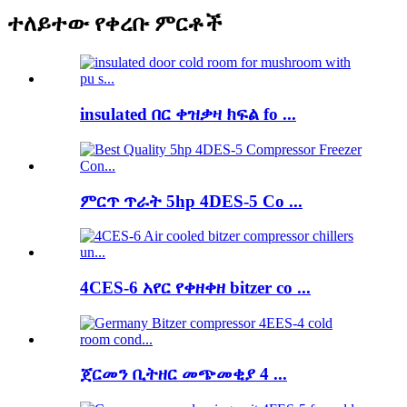
ተለይተው የቀረቡ ምርቶች
insulated በር ቀዝቃዛ ክፍል fo ...
ምርጥ ጥራት 5hp 4DES-5 Co ...
4CES-6 አየር የቀዘቀዘ bitzer co ...
ጀርመን ቢትዘር መጭመቂያ 4 ...