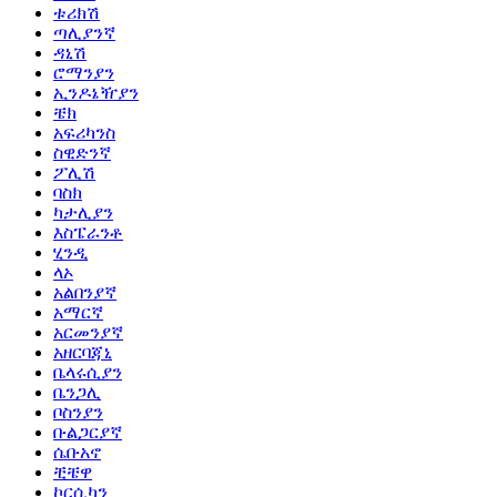
ቱሪክሽ
ጣሊያንኛ
ዳኒሽ
ሮማንያን
ኢንዶኔዥያን
ቼክ
አፍሪካንስ
ስዊድንኛ
ፖሊሽ
ባስክ
ካታሊያን
እስፔራንቶ
ሂንዲ
ላኦ
አልበንያኛ
አማርኛ
አርመንያኛ
አዘርባጃኒ
ቤላሩሲያን
ቤንጋሊ
ቦስንያን
ቡልጋርያኛ
ሴቡአኖ
ቺቼዋ
ኮርሲካን