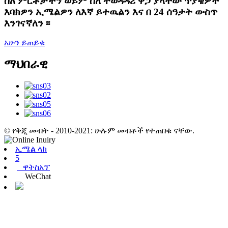
ስለ ምርቶቻችን ወይም ስለ ተወዳዳሪ ዋጋ ያላቸው ጥያቄዎች
እባክዎን ኢሜልዎን ለእኛ ይተዉልን እና በ 24 ሰዓታት ውስጥ
እንገናኛለን ፡፡
አሁን ይጠይቁ
ማህበራዊ
© የቅጂ መብት - 2010-2021: ሁሉም መብቶች የተጠበቁ ናቸው.
ኢሜል ላክ
5
ዋትስአፕ
WeChat