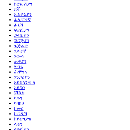
ክሮኤሽያን
ደች
ኢስቶኒያን
ፊሊፒኖኛ
ፊኒሽ
ፍሪሺያን
ጋላሺያን
ጆርጅያን
ጉጅራቲ
ሃይቲኛ
ሃውሳ
ሐዋያን
ሂብሩ
ሕሞንግ
ሃንጋሪያን
አይስላንዲ ክ
አይግቦ
ጃቫኒስ
ካናዳ
ካዛክሀ
ክመር
ኩርዲሽ
ክይርግያዝ
ላቲን
ላትቪያን