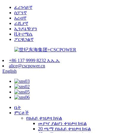
ፈረንሳይኛ
ስፓንኛ
አረብኛ
ራሺያኛ
ኢንዶኔዥያን
ቪትናሜሴ
ፖርቹጋልኛ
+86 137 9999 8232 እ.ኤ.አ.
alice@cscpower.cn
English
ቤት
ምርቶች
የፀሐይ ቀዝቃዛ ክፍል
መያዣ ያልሆነ ቀዝቃዛ ክፍል
20 ጫማ የፀሐይ ቀዝቃዛ ክፍል