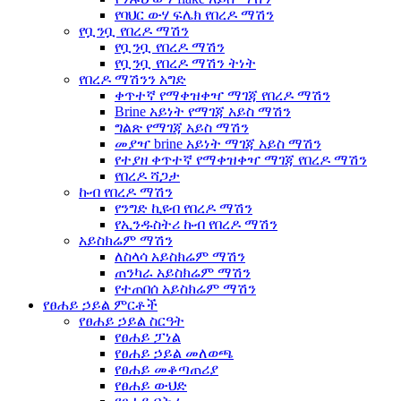
የባህር ውሃ ፍሌክ የበረዶ ማሽን
የቧንቧ የበረዶ ማሽን
የቧንቧ የበረዶ ማሽን
የቧንቧ የበረዶ ማሽን ትነት
የበረዶ ማሽንን አግድ
ቀጥተኛ የማቀዝቀዣ ማገጃ የበረዶ ማሽን
Brine አይነት የማገጃ አይስ ማሽን
ግልጽ የማገጃ አይስ ማሽን
መያዣ brine አይነት ማገጃ አይስ ማሽን
የተያዘ ቀጥተኛ የማቀዝቀዣ ማገጃ የበረዶ ማሽን
የበረዶ ሻጋታ
ኩብ የበረዶ ማሽን
የንግድ ኪዩብ የበረዶ ማሽን
የኢንዱስትሪ ኩብ የበረዶ ማሽን
አይስክሬም ማሽን
ለስላሳ አይስክሬም ማሽን
ጠንካራ አይስክሬም ማሽን
የተጠበሰ አይስክሬም ማሽን
የፀሐይ ኃይል ምርቶች
የፀሐይ ኃይል ስርዓት
የፀሐይ ፓነል
የፀሐይ ኃይል መለወጫ
የፀሐይ መቆጣጠሪያ
የፀሐይ ውህድ