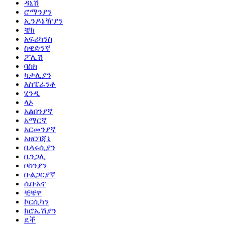
ዳኒሽ
ሮማንያን
ኢንዶኔዥያን
ቼክ
አፍሪካንስ
ስዊድንኛ
ፖሊሽ
ባስክ
ካታሊያን
እስፔራንቶ
ሂንዲ
ላኦ
አልበንያኛ
አማርኛ
አርመንያኛ
አዘርባጃኒ
ቤላሩሲያን
ቤንጋሊ
ቦስንያን
ቡልጋርያኛ
ሴቡአኖ
ቺቼዋ
ኮርሲካን
ክሮኤሽያን
ደች