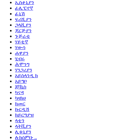
ኢስቶኒያን
ፊሊፒኖኛ
ፊኒሽ
ፍሪሺያን
ጋላሺያን
ጆርጅያን
ጉጅራቲ
ሃይቲኛ
ሃውሳ
ሐዋያን
ሂብሩ
ሕሞንግ
ሃንጋሪያን
አይስላንዲ ክ
አይግቦ
ጃቫኒስ
ካናዳ
ካዛክሀ
ክመር
ኩርዲሽ
ክይርግያዝ
ላቲን
ላትቪያን
ሊቱኒያን
ሉክሰምቡ ..