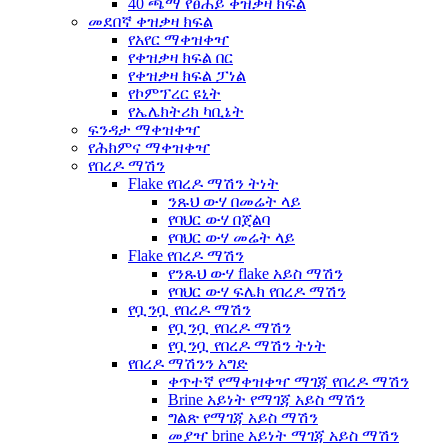
40 ጫማ የፀሐይ ቀዝቃዛ ክፍል
መደበኛ ቀዝቃዛ ክፍል
የአየር ማቀዝቀዣ
የቀዝቃዛ ክፍል በር
የቀዝቃዛ ክፍል ፓነል
የኮምፕረር ዩኒት
የኤሌክትሪክ ካቢኔት
ፍንዳታ ማቀዝቀዣ
የሕክምና ማቀዝቀዣ
የበረዶ ማሽን
Flake የበረዶ ማሽን ትነት
ንጹህ ውሃ በመሬት ላይ
የባህር ውሃ በጀልባ
የባህር ውሃ መሬት ላይ
Flake የበረዶ ማሽን
የንጹህ ውሃ flake አይስ ማሽን
የባህር ውሃ ፍሌክ የበረዶ ማሽን
የቧንቧ የበረዶ ማሽን
የቧንቧ የበረዶ ማሽን
የቧንቧ የበረዶ ማሽን ትነት
የበረዶ ማሽንን አግድ
ቀጥተኛ የማቀዝቀዣ ማገጃ የበረዶ ማሽን
Brine አይነት የማገጃ አይስ ማሽን
ግልጽ የማገጃ አይስ ማሽን
መያዣ brine አይነት ማገጃ አይስ ማሽን