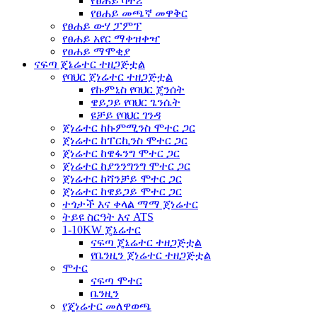
የፀሐይ ባትሪ
የፀሐይ መጫኛ መዋቅር
የፀሐይ ውሃ ፓምፕ
የፀሐይ አየር ማቀዝቀዣ
የፀሐይ ማሞቂያ
ናፍጣ ጄኔሬተር ተዘጋጅቷል
የባህር ጀነሬተር ተዘጋጅቷል
የኩምኒስ የባህር ጄንሰት
ዌይጋይ የባህር ጌንሴት
ዩቻይ የባህር ገንዳ
ጀነሬተር ከኩምሚንስ ሞተር ጋር
ጀነሬተር ከፐርኪንስ ሞተር ጋር
ጀነሬተር ከዌፋንግ ሞተር ጋር
ጀነሬተር ከያንንግንግ ሞተር ጋር
ጀነሬተር ከሻንቻይ ሞተር ጋር
ጀነሬተር ከዌይጋይ ሞተር ጋር
ተጎታች እና ቀላል ማማ ጀነሬተር
ትይዩ ስርዓት እና ATS
1-10KW ጄኔሬተር
ናፍጣ ጄኔሬተር ተዘጋጅቷል
የቤንዚን ጀነሬተር ተዘጋጅቷል
ሞተር
ናፍጣ ሞተር
ቤንዚን
የጄነሬተር መለዋወጫ