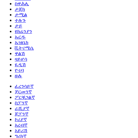
ስዋሕሊ
ታጂክ
ታሚል
ተሉጉ
ታይ
ዩክሬንያን
ኡርዱ
ኡዝቤክ
ቪትናሜሴ
ዋልሽ
ዛይሆሳ
ዪዲሽ
ዮሩባ
ዙሉ
ፈረንሳይኛ
ጀርመንኛ
ፖርቹጋልኛ
ስፓንኛ
ራሺያኛ
ጃፓንኛ
ኮሪያኛ
አረብኛ
አይሪሽ
ግሪክኛ