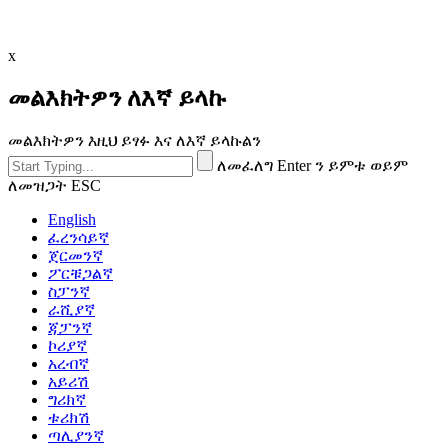
x
መልእክትዎን ለእኛ ይላኩ
መልእክትዎን እዚህ ይፃፉ እና ለእኛ ይላኩልን
ለመፈለግ Enter ን ይምቱ ወይም
ለመዝጋት ESC
English
ፈረንሳይኛ
ጀርመንኛ
ፖርቹጋልኛ
ስፓንኛ
ራሺያኛ
ጃፓንኛ
ኮሪያኛ
አረብኛ
አይሪሽ
ግሪክኛ
ቱሪክሽ
ጣሊያንኛ