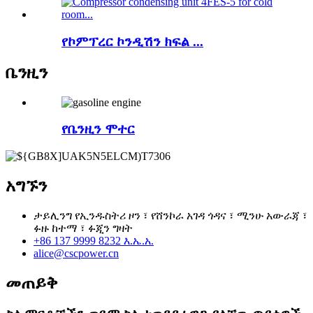
የኮምፕረር ኮንዲሽን ክፍል ...
ቤንዚን
የቤንዚን ሞተር
አግኙን
ታይሊንግ የኢንዱስትሪ ዞን ፣ የሸንኮራ አገዳ ጎዳና ፣ ሚንሁ አውራጃ ፣
ፉዙ ከተማ ፣ ፉጂን ግዛት
+86 137 9999 8232 እ.ኤ.አ.
alice@cscpower.cn
መጠይቅ