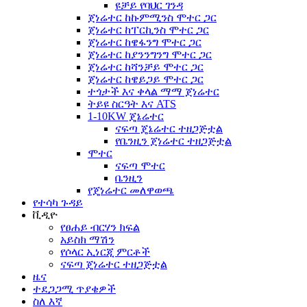
ዩቻይ የባህር ገንዳ
ጀነሬተር ከኩምሚንስ ሞተር ጋር
ጀነሬተር ከፐርኪንስ ሞተር ጋር
ጀነሬተር ከዌፋንግ ሞተር ጋር
ጀነሬተር ከያንንግንግ ሞተር ጋር
ጀነሬተር ከሻንቻይ ሞተር ጋር
ጀነሬተር ከዌይጋይ ሞተር ጋር
ተጎታች እና ቀላል ማማ ጀነሬተር
ትይዩ ስርዓት እና ATS
1-10KW ጄኔሬተር
ናፍጣ ጄኔሬተር ተዘጋጅቷል
የቤንዚን ጀነሬተር ተዘጋጅቷል
ሞተር
ናፍጣ ሞተር
ቤንዚን
የጄነሬተር መለዋወጫ
የተሳካ ጉዳይ
ቪዲዮ
የፀሐይ ብርሃን ክፍል
አይስክ ማሽን
የሶላር ኢነርጂ ምርቶች
ናፍጣ ጄነሬተር ተዘጋጅቷል
ዜና
ተደጋጋሚ ጥያቄዎች
ስለ እኛ