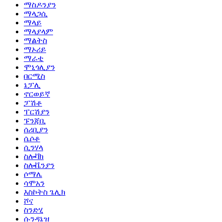
ማስዶንያን
ማላጋሲ
ማላይ
ማላያላም
ማልትስ
ማኦሪይ
ማራቲ
ሞኒጎሊያን
በርሚስ
ኔፓሊ
ኖርወይኛ
ፓሽቶ
ፐርሽያን
ፑንጃቢ
ሰሪቢያን
ሴሶቶ
ሲንሃላ
ስሎቫክ
ስሎቬንያን
ሶማሌ
ሳሞአን
እስኮትስ ጌሊክ
ሾና
ስንድሂ
ሱንዳኔዝ