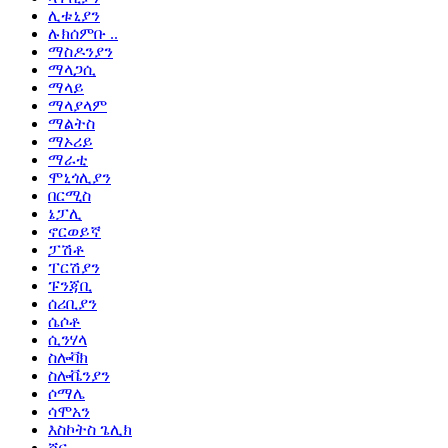
ሊቱኒያን
ሉክሰምቡ ..
ማስዶንያን
ማላጋሲ
ማላይ
ማላያላም
ማልትስ
ማኦሪይ
ማራቲ
ሞኒጎሊያን
በርሚስ
ኔፓሊ
ኖርወይኛ
ፓሽቶ
ፐርሽያን
ፑንጃቢ
ሰሪቢያን
ሴሶቶ
ሲንሃላ
ስሎቫክ
ስሎቬንያን
ሶማሌ
ሳሞአን
እስኮትስ ጌሊክ
ሾና