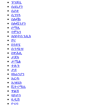
ፑንጃቢ
ሰሪቢያን
ሴሶቶ
ሲንሃላ
ስሎቫክ
ስሎቬንያን
ሶማሌ
ሳሞአን
እስኮትስ ጌሊክ
ሾና
ስንድሂ
ሱንዳኔዝ
ስዋሕሊ
ታጂክ
ታሚል
ተሉጉ
ታይ
ዩክሬንያን
ኡርዱ
ኡዝቤክ
ቪትናሜሴ
ዋልሽ
ዛይሆሳ
ዪዲሽ
ዮሩባ