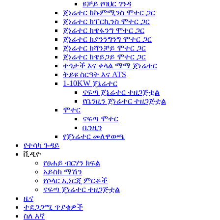
ዩቻይ የባህር ገንዳ
ጀነሬተር ከኩምሚንስ ሞተር ጋር
ጀነሬተር ከፐርኪንስ ሞተር ጋር
ጀነሬተር ከዌፋንግ ሞተር ጋር
ጀነሬተር ከያንንግንግ ሞተር ጋር
ጀነሬተር ከሻንቻይ ሞተር ጋር
ጀነሬተር ከዌይጋይ ሞተር ጋር
ተጎታች እና ቀላል ማማ ጀነሬተር
ትይዩ ስርዓት እና ATS
1-10KW ጄኔሬተር
ናፍጣ ጄኔሬተር ተዘጋጅቷል
የቤንዚን ጀነሬተር ተዘጋጅቷል
ሞተር
ናፍጣ ሞተር
ቤንዚን
የጄነሬተር መለዋወጫ
የተሳካ ጉዳይ
ቪዲዮ
የፀሐይ ብርሃን ክፍል
አይስክ ማሽን
የሶላር ኢነርጂ ምርቶች
ናፍጣ ጄነሬተር ተዘጋጅቷል
ዜና
ተደጋጋሚ ጥያቄዎች
ስለ እኛ