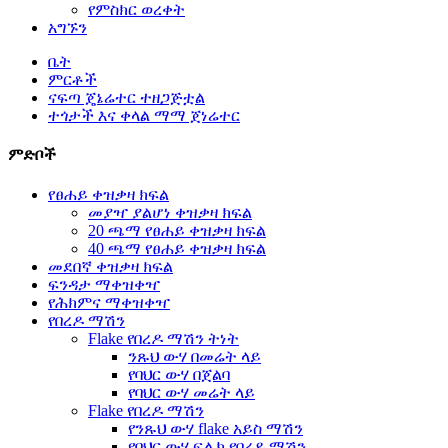
የምስክር ወረቀት
አግኙን
ቤት
ምርቶች
ናፍጣ ጄኔሬተር ተዘጋጅቷል
ተጎታች እና ቀላል ማማ ጀነሬተር
ምድቦች
የፀሐይ ቀዝቃዛ ክፍል
መያዣ ያልሆነ ቀዝቃዛ ክፍል
20 ጫማ የፀሐይ ቀዝቃዛ ክፍል
40 ጫማ የፀሐይ ቀዝቃዛ ክፍል
መደበኛ ቀዝቃዛ ክፍል
ፍንዳታ ማቀዝቀዣ
የሕክምና ማቀዝቀዣ
የበረዶ ማሽን
Flake የበረዶ ማሽን ትነት
ንጹህ ውሃ በመሬት ላይ
የባህር ውሃ በጀልባ
የባህር ውሃ መሬት ላይ
Flake የበረዶ ማሽን
የንጹህ ውሃ flake አይስ ማሽን
የባህር ውሃ ፍሌክ የበረዶ ማሽን