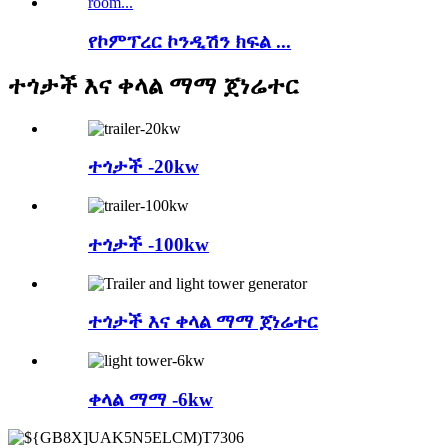
የኮምፕረር ኮንዲሽን ክፍል ...
ተጎታች እና ቀላል ማማ ጀነሬተር
ተጎታች -20kw
ተጎታች -100kw
ተጎታች እና ቀላል ማማ ጀነሬተር
ቀላል ማማ -6kw