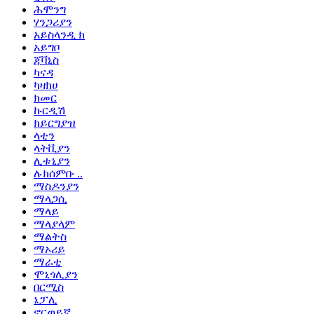
ሕሞንግ
ሃንጋሪያን
አይስላንዲ ክ
አይግቦ
ጃቫኒስ
ካናዳ
ካዛክሀ
ክመር
ኩርዲሽ
ክይርግያዝ
ላቲን
ላትቪያን
ሊቱኒያን
ሉክሰምቡ ..
ማስዶንያን
ማላጋሲ
ማላይ
ማላያላም
ማልትስ
ማኦሪይ
ማራቲ
ሞኒጎሊያን
በርሚስ
ኔፓሊ
ኖርወይኛ