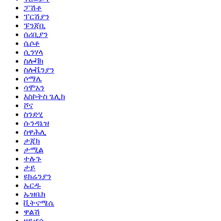
ፓሽቶ
ፐርሽያን
ፑንጃቢ
ሰሪቢያን
ሴሶቶ
ሲንሃላ
ስሎቫክ
ስሎቬንያን
ሶማሌ
ሳሞአን
እስኮትስ ጌሊክ
ሾና
ስንድሂ
ሱንዳኔዝ
ስዋሕሊ
ታጂክ
ታሚል
ተሉጉ
ታይ
ዩክሬንያን
ኡርዱ
ኡዝቤክ
ቪትናሜሴ
ዋልሽ
ዛይሆሳ