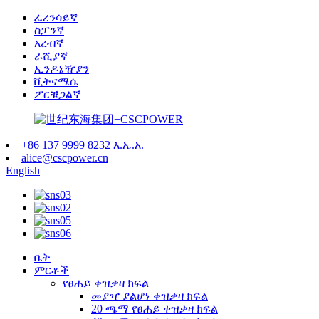
ፈረንሳይኛ
ስፓንኛ
አረብኛ
ራሺያኛ
ኢንዶኔዥያን
ቪትናሜሴ
ፖርቹጋልኛ
+86 137 9999 8232 እ.ኤ.አ.
alice@cscpower.cn
English
ቤት
ምርቶች
የፀሐይ ቀዝቃዛ ክፍል
መያዣ ያልሆነ ቀዝቃዛ ክፍል
20 ጫማ የፀሐይ ቀዝቃዛ ክፍል