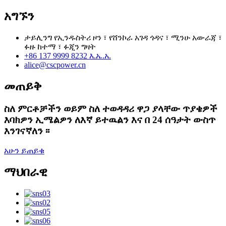
አግኙን
ታይሊንግ የኢንዱስትሪ ዞን ፣ የሸንኮራ አገዳ ጎዳና ፣ ሚንሁ አውራጃ ፣
ፉዙ ከተማ ፣ ፉጂን ግዛት
+86 137 9999 8232 እ.ኤ.አ.
alice@cscpower.cn
መጠይቅ
ስለ ምርቶቻችን ወይም ስለ ተወዳዳሪ ዋጋ ያላቸው ጥያቄዎች
እባክዎን ኢሜልዎን ለእኛ ይተዉልን እና በ 24 ሰዓታት ውስጥ
እንገናኛለን ፡፡
አሁን ይጠይቁ
ማህበራዊ