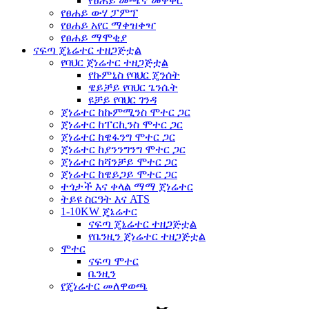
የፀሐይ መጫኛ መዋቅር
የፀሐይ ውሃ ፓምፕ
የፀሐይ አየር ማቀዝቀዣ
የፀሐይ ማሞቂያ
ናፍጣ ጄኔሬተር ተዘጋጅቷል
የባህር ጀነሬተር ተዘጋጅቷል
የኩምኒስ የባህር ጄንሰት
ዌይቻይ የባህር ጌንሴት
ዩቻይ የባህር ገንዳ
ጀነሬተር ከኩምሚንስ ሞተር ጋር
ጀነሬተር ከፐርኪንስ ሞተር ጋር
ጀነሬተር ከዌፋንግ ሞተር ጋር
ጀነሬተር ከያንንግንግ ሞተር ጋር
ጀነሬተር ከሻንቻይ ሞተር ጋር
ጀነሬተር ከዌይጋይ ሞተር ጋር
ተጎታች እና ቀላል ማማ ጀነሬተር
ትይዩ ስርዓት እና ATS
1-10KW ጄኔሬተር
ናፍጣ ጄኔሬተር ተዘጋጅቷል
የቤንዚን ጀነሬተር ተዘጋጅቷል
ሞተር
ናፍጣ ሞተር
ቤንዚን
የጄነሬተር መለዋወጫ