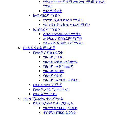
የተያዘ ቀጥተኛ የማቀዝቀዣ ማገጃ የበረዶ
ማሽን
የበረዶ ሻጋታ
ኩብ የበረዶ ማሽን
የንግድ ኪዩብ የበረዶ ማሽን
የኢንዱስትሪ ኩብ የበረዶ ማሽን
አይስክሬም ማሽን
ለስላሳ አይስክሬም ማሽን
ጠንካራ አይስክሬም ማሽን
የተጠበሰ አይስክሬም ማሽን
የፀሐይ ኃይል ምርቶች
የፀሐይ ኃይል ስርዓት
የፀሐይ ፓነል
የፀሐይ ኃይል መለወጫ
የፀሐይ መቆጣጠሪያ
የፀሐይ ውህድ
የፀሐይ ባትሪ
የፀሐይ መጫኛ መዋቅር
የፀሐይ ውሃ ፓምፕ
የፀሐይ አየር ማቀዝቀዣ
የፀሐይ ማሞቂያ
ናፍጣ ጄኔሬተር ተዘጋጅቷል
የባህር ጀነሬተር ተዘጋጅቷል
የኩምኒስ የባህር ጄንሰት
ዌይቻይ የባህር ጌንሴት