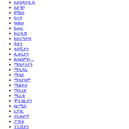
አይስላንዲ ክ
አይግቦ
ጃቫኒስ
ካናዳ
ካዛክሀ
ክመር
ኩርዲሽ
ክይርግያዝ
ላቲን
ላትቪያን
ሊቱኒያን
ሉክሰምቡ ..
ማስዶንያን
ማላጋሲ
ማላይ
ማላያላም
ማልትስ
ማኦሪይ
ማራቲ
ሞኒጎሊያን
በርሚስ
ኔፓሊ
ኖርወይኛ
ፓሽቶ
ፐርሽያን