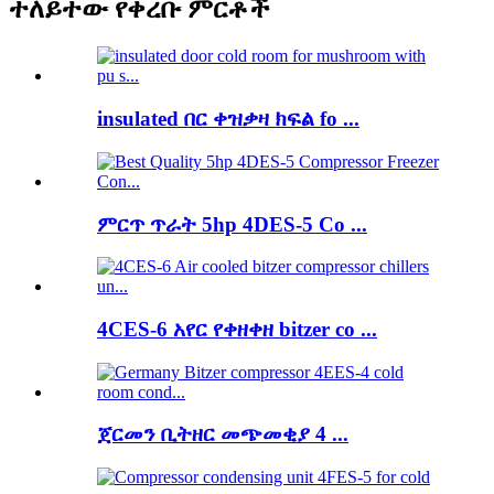
ተለይተው የቀረቡ ምርቶች
insulated በር ቀዝቃዛ ክፍል fo ...
ምርጥ ጥራት 5hp 4DES-5 Co ...
4CES-6 አየር የቀዘቀዘ bitzer co ...
ጀርመን ቢትዘር መጭመቂያ 4 ...