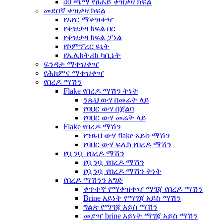
40 ጫማ የፀሐይ ቀዝቃዛ ክፍል
መደበኛ ቀዝቃዛ ክፍል
የአየር ማቀዝቀዣ
የቀዝቃዛ ክፍል በር
የቀዝቃዛ ክፍል ፓነል
የኮምፕረር ዩኒት
የኤሌክትሪክ ካቢኔት
ፍንዳታ ማቀዝቀዣ
የሕክምና ማቀዝቀዣ
የበረዶ ማሽን
Flake የበረዶ ማሽን ትነት
ንጹህ ውሃ በመሬት ላይ
የባህር ውሃ በጀልባ
የባህር ውሃ መሬት ላይ
Flake የበረዶ ማሽን
የንጹህ ውሃ flake አይስ ማሽን
የባህር ውሃ ፍሌክ የበረዶ ማሽን
የቧንቧ የበረዶ ማሽን
የቧንቧ የበረዶ ማሽን
የቧንቧ የበረዶ ማሽን ትነት
የበረዶ ማሽንን አግድ
ቀጥተኛ የማቀዝቀዣ ማገጃ የበረዶ ማሽን
Brine አይነት የማገጃ አይስ ማሽን
ግልጽ የማገጃ አይስ ማሽን
መያዣ brine አይነት ማገጃ አይስ ማሽን