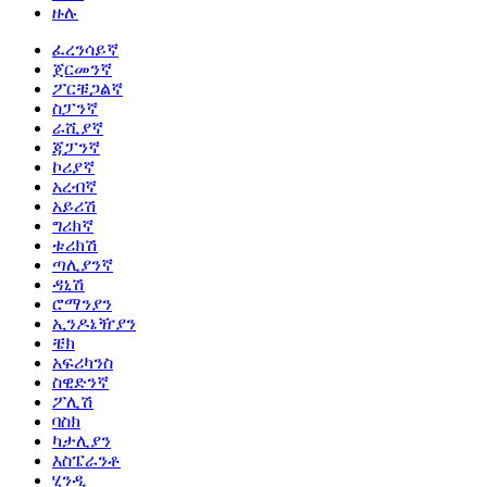
ዙሉ
ፈረንሳይኛ
ጀርመንኛ
ፖርቹጋልኛ
ስፓንኛ
ራሺያኛ
ጃፓንኛ
ኮሪያኛ
አረብኛ
አይሪሽ
ግሪክኛ
ቱሪክሽ
ጣሊያንኛ
ዳኒሽ
ሮማንያን
ኢንዶኔዥያን
ቼክ
አፍሪካንስ
ስዊድንኛ
ፖሊሽ
ባስክ
ካታሊያን
እስፔራንቶ
ሂንዲ