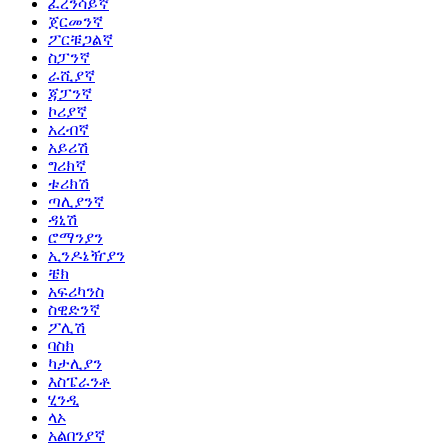
ፈረንሳይኛ
ጀርመንኛ
ፖርቹጋልኛ
ስፓንኛ
ራሺያኛ
ጃፓንኛ
ኮሪያኛ
አረብኛ
አይሪሽ
ግሪክኛ
ቱሪክሽ
ጣሊያንኛ
ዳኒሽ
ሮማንያን
ኢንዶኔዥያን
ቼክ
አፍሪካንስ
ስዊድንኛ
ፖሊሽ
ባስክ
ካታሊያን
እስፔራንቶ
ሂንዲ
ላኦ
አልበንያኛ