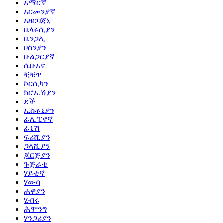
አማርኛ
አርመንያኛ
አዘርባጃኒ
ቤላሩሲያን
ቤንጋሊ
ቦስንያን
ቡልጋርያኛ
ሴቡአኖ
ቺቼዋ
ኮርሲካን
ክሮኤሽያን
ደች
ኢስቶኒያን
ፊሊፒኖኛ
ፊኒሽ
ፍሪሺያን
ጋላሺያን
ጆርጅያን
ጉጅራቲ
ሃይቲኛ
ሃውሳ
ሐዋያን
ሂብሩ
ሕሞንግ
ሃንጋሪያን