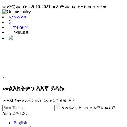
© የቅጂ መብት - 2010-2021: ሁሉም መብቶች የተጠበቁ ናቸው.
ኢሜል ላክ
5
ዋትስአፕ
WeChat
x
መልእክትዎን ለእኛ ይላኩ
መልእክትዎን እዚህ ይፃፉ እና ለእኛ ይላኩልን
ለመፈለግ Enter ን ይምቱ ወይም
ለመዝጋት ESC
English