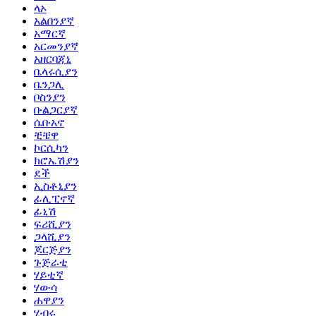
ላኦ
አልበንያኛ
አማርኛ
አርመንያኛ
አዘርባጃኒ
ቤላሩሲያን
ቤንጋሊ
ቦስንያን
ቡልጋርያኛ
ሴቡአኖ
ቺቼዋ
ኮርሲካን
ክሮኤሽያን
ደች
ኢስቶኒያን
ፊሊፒኖኛ
ፊኒሽ
ፍሪሺያን
ጋላሺያን
ጆርጅያን
ጉጅራቲ
ሃይቲኛ
ሃውሳ
ሐዋያን
ሂብሩ