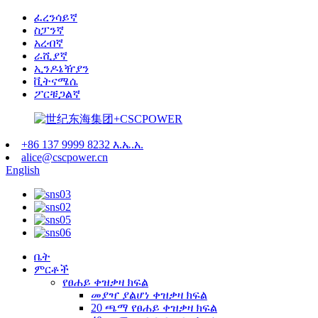
ፈረንሳይኛ
ስፓንኛ
አረብኛ
ራሺያኛ
ኢንዶኔዥያን
ቪትናሜሴ
ፖርቹጋልኛ
+86 137 9999 8232 እ.ኤ.አ.
alice@cscpower.cn
English
ቤት
ምርቶች
የፀሐይ ቀዝቃዛ ክፍል
መያዣ ያልሆነ ቀዝቃዛ ክፍል
20 ጫማ የፀሐይ ቀዝቃዛ ክፍል