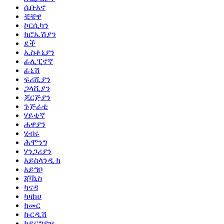
ሴቡአኖ
ቺቼዋ
ኮርሲካን
ክሮኤሽያን
ደች
ኢስቶኒያን
ፊሊፒኖኛ
ፊኒሽ
ፍሪሺያን
ጋላሺያን
ጆርጅያን
ጉጅራቲ
ሃይቲኛ
ሐዋያን
ሂብሩ
ሕሞንግ
ሃንጋሪያን
አይስላንዲ ክ
አይግቦ
ጃቫኒስ
ካናዳ
ካዛክሀ
ክመር
ኩርዲሽ
ክይርግያዝ