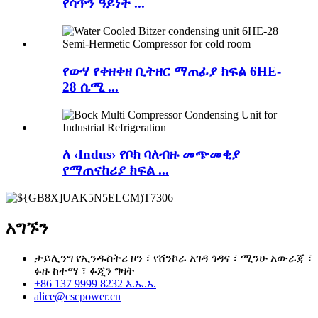
የሳጥን ዓይነት ...
የውሃ የቀዘቀዘ ቢትዘር ማጠፊያ ክፍል 6HE-
28 ሴሚ ...
ለ ‹Indus› የቦክ ባለብዙ መጭመቂያ
የማጠናከሪያ ክፍል ...
አግኙን
ታይሊንግ የኢንዱስትሪ ዞን ፣ የሸንኮራ አገዳ ጎዳና ፣ ሚንሁ አውራጃ ፣
ፉዙ ከተማ ፣ ፉጂን ግዛት
+86 137 9999 8232 እ.ኤ.አ.
alice@cscpower.cn