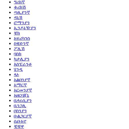
ግሪክኛ
ቱሪክሽ
ጣሊያንኛ
ዳኒሽ
ሮማንያን
ኢንዶኔዥያን
ቼክ
አፍሪካንስ
ስዊድንኛ
ፖሊሽ
ባስክ
ካታሊያን
እስፔራንቶ
ሂንዲ
ላኦ
አልበንያኛ
አማርኛ
አርመንያኛ
አዘርባጃኒ
ቤላሩሲያን
ቤንጋሊ
ቦስንያን
ቡልጋርያኛ
ሴቡአኖ
ቺቼዋ