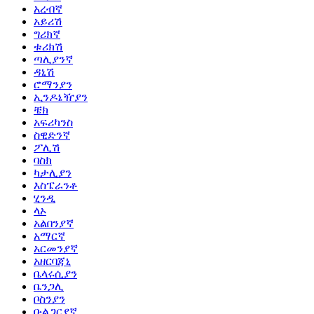
አረብኛ
አይሪሽ
ግሪክኛ
ቱሪክሽ
ጣሊያንኛ
ዳኒሽ
ሮማንያን
ኢንዶኔዥያን
ቼክ
አፍሪካንስ
ስዊድንኛ
ፖሊሽ
ባስክ
ካታሊያን
እስፔራንቶ
ሂንዲ
ላኦ
አልበንያኛ
አማርኛ
አርመንያኛ
አዘርባጃኒ
ቤላሩሲያን
ቤንጋሊ
ቦስንያን
ቡልጋርያኛ