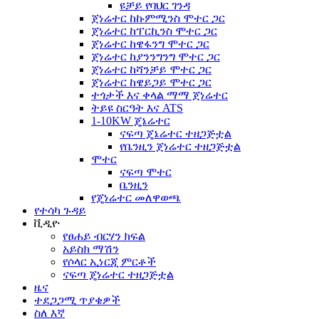
ዩቻይ የባህር ገንዳ
ጀነሬተር ከኩምሚንስ ሞተር ጋር
ጀነሬተር ከፐርኪንስ ሞተር ጋር
ጀነሬተር ከዌፋንግ ሞተር ጋር
ጀነሬተር ከያንንግንግ ሞተር ጋር
ጀነሬተር ከሻንቻይ ሞተር ጋር
ጀነሬተር ከዌይጋይ ሞተር ጋር
ተጎታች እና ቀላል ማማ ጀነሬተር
ትይዩ ስርዓት እና ATS
1-10KW ጄኔሬተር
ናፍጣ ጄኔሬተር ተዘጋጅቷል
የቤንዚን ጀነሬተር ተዘጋጅቷል
ሞተር
ናፍጣ ሞተር
ቤንዚን
የጄነሬተር መለዋወጫ
የተሳካ ጉዳይ
ቪዲዮ
የፀሐይ ብርሃን ክፍል
አይስክ ማሽን
የሶላር ኢነርጂ ምርቶች
ናፍጣ ጄነሬተር ተዘጋጅቷል
ዜና
ተደጋጋሚ ጥያቄዎች
ስለ እኛ