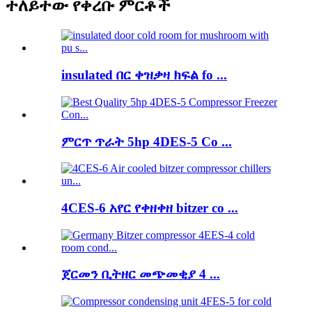
ተለይተው የቀረቡ ምርቶች
insulated በር ቀዝቃዛ ክፍል fo ...
ምርጥ ጥራት 5hp 4DES-5 Co ...
4CES-6 አየር የቀዘቀዘ bitzer co ...
ጀርመን ቢትዘር መጭመቂያ 4 ...