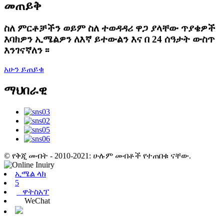
መጠይቅ
ስለ ምርቶቻችን ወይም ስለ ተወዳዳሪ ዋጋ ያላቸው ጥያቄዎች
እባክዎን ኢሜልዎን ለእኛ ይተውልን እና በ 24 ሰዓታት ውስጥ
እንገናኛለን ፡፡
አሁን ይጠይቁ
ማህበራዊ
© የቅጂ መብት - 2010-2021: ሁሉም መብቶች የተጠበቁ ናቸው.
ኢሜል ላክ
5
ዋትስአፕ
WeChat