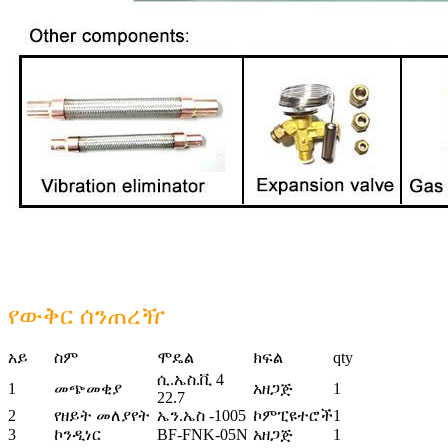
የውቅር ሰንጠረዥ
አይ
ስም
ሞዴል
ክፍል
qty
ሲ.ኤስ.ቪ 4
1
መጭመቂያ
አዘጋጅ
1
22.7
2
የዘይት መለያየት
ኤን.ኤስ -1005
ኮምፒዩተሮች
1
3
ኮንዲነር
BF-FNK-05N
አዘጋጅ
1