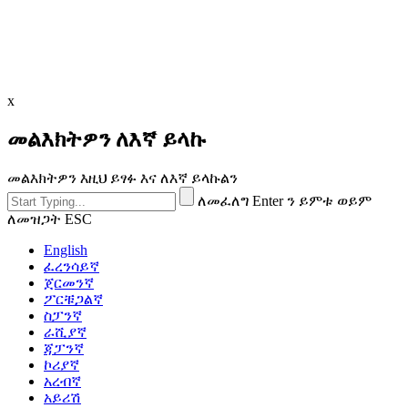
x
መልእክትዎን ለእኛ ይላኩ
መልእክትዎን እዚህ ይፃፉ እና ለእኛ ይላኩልን
ለመፈለግ Enter ን ይምቱ ወይም
ለመዝጋት ESC
English
ፈረንሳይኛ
ጀርመንኛ
ፖርቹጋልኛ
ስፓንኛ
ራሺያኛ
ጃፓንኛ
ኮሪያኛ
አረብኛ
አይሪሽ