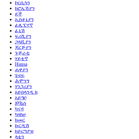
ኮርሲካን
ክሮኤሽያን
ደች
ኢስቶኒያን
ፊሊፒኖኛ
ፊኒሽ
ፍሪሺያን
ጋላሺያን
ጆርጅያን
ጉጅራቲ
ሃይቲኛ
Hausa
ሐዋያን
ሂብሩ
ሕሞንግ
ሃንጋሪያን
አይስላንዲ ክ
አይግቦ
ጃቫኒስ
ካናዳ
ካዛክሀ
ክመር
ኩርዲሽ
ክይርግያዝ
ላቲን