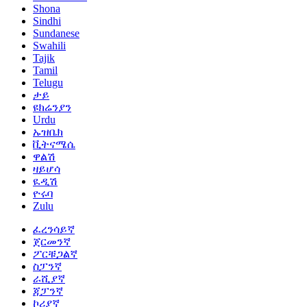
Shona
Sindhi
Sundanese
Swahili
Tajik
Tamil
Telugu
ታይ
ዩክሬንያን
Urdu
ኡዝቤክ
ቪትናሜሴ
ዋልሽ
ዛይሆሳ
ዪዲሽ
ዮሩባ
Zulu
ፈረንሳይኛ
ጀርመንኛ
ፖርቹጋልኛ
ስፓንኛ
ራሺያኛ
ጃፓንኛ
ኮሪያኛ