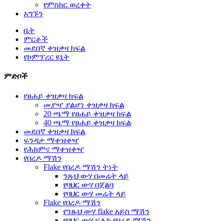
የምስክር ወረቀት
አግኙን
ቤት
ምርቶች
መደበኛ ቀዝቃዛ ክፍል
የኮምፕረር ዩኒት
ምድቦች
የፀሐይ ቀዝቃዛ ክፍል
መያዣ ያልሆነ ቀዝቃዛ ክፍል
20 ጫማ የፀሐይ ቀዝቃዛ ክፍል
40 ጫማ የፀሐይ ቀዝቃዛ ክፍል
መደበኛ ቀዝቃዛ ክፍል
ፍንዳታ ማቀዝቀዣ
የሕክምና ማቀዝቀዣ
የበረዶ ማሽን
Flake የበረዶ ማሽን ትነት
ንጹህ ውሃ በመሬት ላይ
የባህር ውሃ በጀልባ
የባህር ውሃ መሬት ላይ
Flake የበረዶ ማሽን
የንጹህ ውሃ flake አይስ ማሽን
የባህር ውሃ ፍሌክ የበረዶ ማሽን