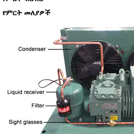
የምርት መለያዎች