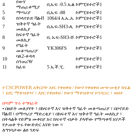
የውሃ
4
ቢኤፍ -9.5 ኤል
ኮምፒዩተሮች
1
ማጠራቀሚያ
5
ማጣሪያ
ቢኤፍ -88
ኮምፒዩተሮች
1
6
የሶላኖይድ ቫልቭ
1064/4 እ.ኤ.አ.
ኮምፒዩተሮች
1
ዝቅተኛ ግፊት
7
ቢኤፍ-SH3-ሊ
ኮምፒዩተሮች
1
መለኪያ
ከፍተኛ ግፊት
8
ቢ ኤፍ-SH3-ሸ
ኮምፒዩተሮች
1
መለኪያ
የግፊት
9
YK306FS
ኮምፒዩተሮች
1
መቆጣጠሪያ
ባለ2-ቀዳዳ
10
ኮምፒዩተሮች
1
ሰንጠረዥ
11
ክፈፍ
5 ኤች.ፒ.
ኮምፒዩተሮች
1
የ CSCPOWER አቅርቦት አየር የቀዘቀዘ / የውሃ የቀዘቀዘ መጭመቂያ ክፍል
፣ አየር ማቀዝቀዣ ፣ ​​አየር የቀዘቀዘ / የውሃ ማቀዝቀዣ ኮንዲነር ፣ ወዘተ
በጣም ጥሩ ተግባራት
• በዘይት መለያየት ፣ በከፍተኛ እና ዝቅተኛ ግፊት መቆጣጠሪያ ፣ በሶኖይድ
ቫልቭ ፣ በማጣሪያ ማድረቂያ ፣ በከፍተኛ እና ዝቅተኛ ግፊት መለኪያ ፣
በትላልቅ የድምፅ መቀበያ እና ከፍተኛ ብቃት ያላቸው የማጣቀሻ አሃዶች
የታጠቀ ጥሩ የውድድር አሃድ ነው ፡፡
ለግንባታው ልዩ ንድፍ