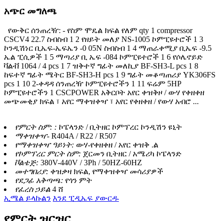
አጭር መግለጫ
የውቅር ሰንጠረዥ: - የስም ሞዴል ክፍል የለም qty 1 compressor
CSCV4 22.7 ስብስብ 1 2 የዘይት መለያ NS-1005 ኮምፒዩተሮች 1 3
ኮንዲሽነር ቢኤፍ-ኤፍኤን -0 05N ስብስብ 1 4 ማጠራቀሚያ ቢኤፍ -9.5
ኤል ፒሲዎች 1 5 ማጣሪያ ቢ ኤፍ -084 ኮምፒዩተሮች 1 6 የሶሌኖይድ
ቫልቭ 1064 / 4 pcs 1 7 ዝቅተኛ ግፊት መለኪያ BF-SH3-L pcs 1 8
ከፍተኛ ግፊት ሜትር BF-SH3-H pcs 1 9 ግፊት መቆጣጠሪያ YK306FS
pcs 1 10 2-ቀዳዳ ሰንጠረዥ ኮምፒዩተሮችን 1 11 ፍሬም 5HP
ኮምፒዩተሮችን 1 CSCPOWER አቅርቦት አየር ቀዝቅዞ / ውሃ የቀዘቀዘ
መጭመቂያ ክፍል ፣ አየር ማቀዝቀዣ ፣ ​​አየር የቀዘቀዘ / የውሃ አብሮ ...
የምርት ስም: :
ኮፔላንድ / ቢትዘር ኮምፕረር ኮንዲሽን ዩኒት
ማቀዝቀዣ-
R404A / R22 / R507
የማቀዝቀዣ ዓይነት:
ውሃ-የቀዘቀዘ / አየር ቀዝቅ .ል
የኮምፕረር ምርት ስም:
ጀርመን ቢትዘር / አሜሪካ ኮፔላንድ
ቮልቴጅ:
380V-440V / 3Ph / 50HZ-60HZ
መተግበሪያ:
ቀዝቃዛ ክፍል, የማቀዝቀዣ መሳሪያዎች
የደጋፊ አቅጣጫ:
የጎን ምት
የፈረስ ኃይል
4 ሸ
ኢሜል ይላኩልን
እንደ ፒዲኤፍ ያውርዱ
የምርት ዝርዝር