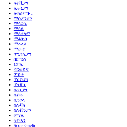
ላትቪያን
ሊቱኒያን
ሉክሰምቡ ..
ማስዶንያን
ማላጋሲ
ማላይ
ማላያላም
ማልትስ
ማኦሪይ
ማራቲ
ሞኒጎሊያን
በርሚስ
ኔፓሊ
ኖርወይኛ
ፓሽቶ
ፐርሽያን
ፑንጃቢ
ሰሪቢያን
ሴሶቶ
ሲንሃላ
ስሎቫክ
ስሎቬንያን
ሶማሌ
ሳሞአን
Scots Gaelic