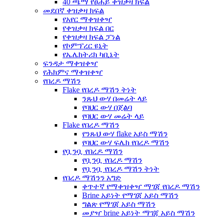
40 ጫማ የፀሐይ ቀዝቃዛ ክፍል
መደበኛ ቀዝቃዛ ክፍል
የአየር ማቀዝቀዣ
የቀዝቃዛ ክፍል በር
የቀዝቃዛ ክፍል ፓነል
የኮምፕረር ዩኒት
የኤሌክትሪክ ካቢኔት
ፍንዳታ ማቀዝቀዣ
የሕክምና ማቀዝቀዣ
የበረዶ ማሽን
Flake የበረዶ ማሽን ትነት
ንጹህ ውሃ በመሬት ላይ
የባህር ውሃ በጀልባ
የባህር ውሃ መሬት ላይ
Flake የበረዶ ማሽን
የንጹህ ውሃ flake አይስ ማሽን
የባህር ውሃ ፍሌክ የበረዶ ማሽን
የቧንቧ የበረዶ ማሽን
የቧንቧ የበረዶ ማሽን
የቧንቧ የበረዶ ማሽን ትነት
የበረዶ ማሽንን አግድ
ቀጥተኛ የማቀዝቀዣ ማገጃ የበረዶ ማሽን
Brine አይነት የማገጃ አይስ ማሽን
ግልጽ የማገጃ አይስ ማሽን
መያዣ brine አይነት ማገጃ አይስ ማሽን