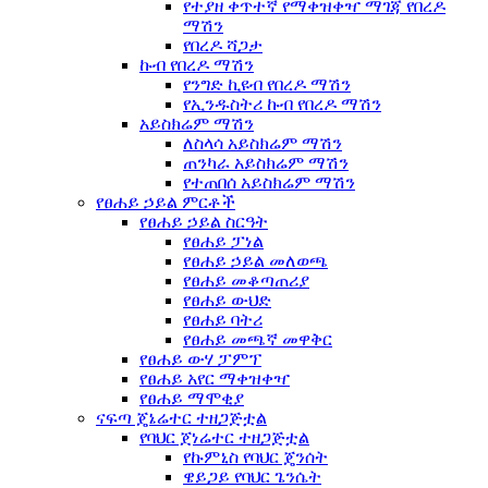
የተያዘ ቀጥተኛ የማቀዝቀዣ ማገጃ የበረዶ
ማሽን
የበረዶ ሻጋታ
ኩብ የበረዶ ማሽን
የንግድ ኪዩብ የበረዶ ማሽን
የኢንዱስትሪ ኩብ የበረዶ ማሽን
አይስክሬም ማሽን
ለስላሳ አይስክሬም ማሽን
ጠንካራ አይስክሬም ማሽን
የተጠበሰ አይስክሬም ማሽን
የፀሐይ ኃይል ምርቶች
የፀሐይ ኃይል ስርዓት
የፀሐይ ፓነል
የፀሐይ ኃይል መለወጫ
የፀሐይ መቆጣጠሪያ
የፀሐይ ውህድ
የፀሐይ ባትሪ
የፀሐይ መጫኛ መዋቅር
የፀሐይ ውሃ ፓምፕ
የፀሐይ አየር ማቀዝቀዣ
የፀሐይ ማሞቂያ
ናፍጣ ጄኔሬተር ተዘጋጅቷል
የባህር ጀነሬተር ተዘጋጅቷል
የኩምኒስ የባህር ጄንሰት
ዌይጋይ የባህር ጌንሴት