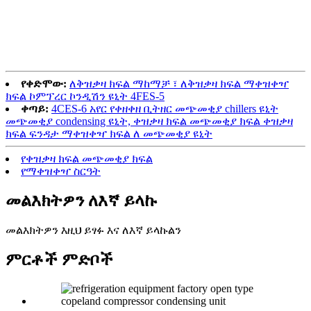
የቀድሞው:
ለቅዝቃዛ ክፍል ማከማቻ ፣ ለቅዝቃዛ ክፍል ማቀዝቀዣ
ክፍል ኮምፕረር ኮንዲሽን ዩኒት 4FES-5
ቀጣይ:
4CES-6 አየር የቀዘቀዘ ቢትዘር መጭመቂያ chillers ዩኒት
መጭመቂያ condensing ዩኒት, ቀዝቃዛ ክፍል መጭመቂያ ክፍል ቀዝቃዛ
ክፍል ፍንዳታ ማቀዝቀዣ ክፍል ለ መጭመቂያ ዩኒት
የቀዝቃዛ ክፍል መጭመቂያ ክፍል
የማቀዝቀዣ ስርዓት
መልእክትዎን ለእኛ ይላኩ
መልእክትዎን እዚህ ይፃፉ እና ለእኛ ይላኩልን
ምርቶች ምድቦች