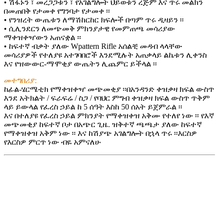
• ሽፋኑን ፣ መረጋጋቱን ፣ የአገልግሎት ህይወቱን ረጅም እና ጥሩ መልክን
በመጠበቅ የታመቀ የግንባታ የታመቀ ፡፡
• የንዝረት ውጤቱን ለማሽከርከር ክፍሎች በጣም ጥሩ ዲዛይን ፡፡
• ሲሊንደርን ለመጭመቅ ምክንያታዊ የመምጠጫ መሳሪያው
ማቀዝቀዣውን አጠናቋል ፡፡
• ከፍተኛ ብቃት ያለው Wpattern Rifle አሰልቺ መዳብ ላላቸው
መሳሪያዎች የተለያዩ አተገባበሮች እንደሚሉት አጠቃላይ ልኬቱን ሊቀንስ
እና የዝውውር-ማሞቂያ ውጤትን ሊጨምር ይችላል ፡፡
መተግበሪያ:
ከፊል-ሄርሜቲክ የማቀዝቀዣ መጭመቂያ ፡፡በአንዳንድ ቀዝቃዛ ክፍል ውስጥ
እንደ አትክልት / ፍራፍሬ / ስጋ / የባህር ምግብ ቀዝቃዛ ክፍል ውስጥ ጥቅም
ላይ ይውላል የፈረስ ኃይል ከ 5 ሰዓት እስከ 50 ሰአት ይጀምራል ፡፡
እና በተለያዩ የፈረስ ኃይል ምክንያት የማቀዝቀዝ አቅሙ የተለየ ነው ፡፡ የእኛ
መጭመቂያ ከፍተኛ ቦታ በአጭር ጊዜ. ዝቅተኛ ጫጫታ ያለው ከፍተኛ
የማቀዝቀዝ አቅም ነው ፡፡ እና ከሽያጭ አገልግሎት በኋላ ጥሩ ፡፡እርስዎ
የእርስዎ ምርጥ ነው ብዬ አምናለሁ