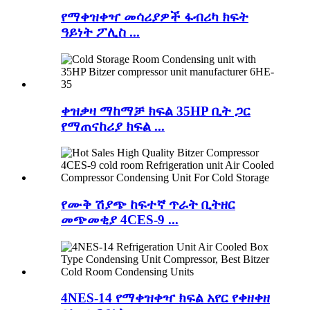
የማቀዝቀዣ መሳሪያዎች ፋብሪካ ክፍት
ዓይነት ፖሊስ ...
ቀዝቃዛ ማከማቻ ክፍል 35HP ቢት ጋር
የማጠናከሪያ ክፍል ...
የሙቅ ሽያጭ ከፍተኛ ጥራት ቢትዘር
መጭመቂያ 4CES-9 ...
4NES-14 የማቀዝቀዣ ክፍል አየር የቀዘቀዘ