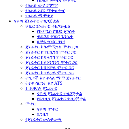
የፀሐይ መጫኛ መዋቅር
የፀሐይ ውሃ ፓምፕ
የፀሐይ አየር ማቀዝቀዣ
የፀሐይ ማሞቂያ
ናፍጣ ጄኔሬተር ተዘጋጅቷል
የባህር ጀነሬተር ተዘጋጅቷል
የኩምኒስ የባህር ጄንሰት
ዌይጋይ የባህር ጌንሴት
ዩቻይ የባህር ገንዳ
ጀነሬተር ከኩምሚንስ ሞተር ጋር
ጀነሬተር ከፐርኪንስ ሞተር ጋር
ጀነሬተር ከዌፋንግ ሞተር ጋር
ጀነሬተር ከያንንግንግ ሞተር ጋር
ጀነሬተር ከሻንቻይ ሞተር ጋር
ጀነሬተር ከዌይጋይ ሞተር ጋር
ተጎታች እና ቀላል ማማ ጀነሬተር
ትይዩ ስርዓት እና ATS
1-10KW ጄኔሬተር
ናፍጣ ጄኔሬተር ተዘጋጅቷል
የቤንዚን ጀነሬተር ተዘጋጅቷል
ሞተር
ናፍጣ ሞተር
ቤንዚን
የጄነሬተር መለዋወጫ