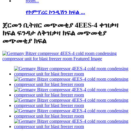
የኮምፕረር ኮንዲሽን ክፍል ...
ጀርመን ቢትዘር መጭመቂያ 4EES-4 ቀዝቃዛ
ክፍል ፍንዳታ ለቅዝቃዛ ክፍል መጭመቂያ
መጭመቂያ ክፍል