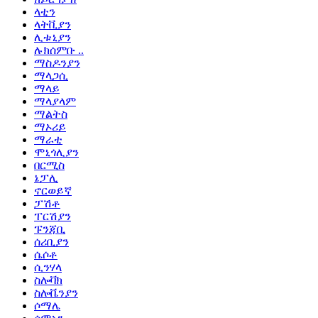
ላቲን
ላትቪያን
ሊቱኒያን
ሉክሰምቡ ..
ማስዶንያን
ማላጋሲ
ማላይ
ማላያላም
ማልትስ
ማኦሪይ
ማራቲ
ሞኒጎሊያን
በርሚስ
ኔፓሊ
ኖርወይኛ
ፓሽቶ
ፐርሽያን
ፑንጃቢ
ሰሪቢያን
ሴሶቶ
ሲንሃላ
ስሎቫክ
ስሎቬንያን
ሶማሌ