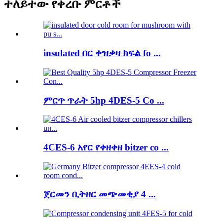
ተለይተው የቀረቡ ምርቶች
insulated በር ቀዝቃዛ ክፍል fo ...
ምርጥ ጥራት 5hp 4DES-5 Co ...
4CES-6 አየር የቀዘቀዘ bitzer co ...
ጀርመን ቢትዘር መጭመቂያ 4 ...