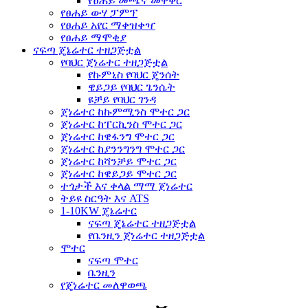
የፀሐይ መጫኛ መዋቅር
የፀሐይ ውሃ ፓምፕ
የፀሐይ አየር ማቀዝቀዣ
የፀሐይ ማሞቂያ
ናፍጣ ጄኔሬተር ተዘጋጅቷል
የባህር ጀነሬተር ተዘጋጅቷል
የኩምኒስ የባህር ጄንሰት
ዌይጋይ የባህር ጌንሴት
ዩቻይ የባህር ገንዳ
ጀነሬተር ከኩምሚንስ ሞተር ጋር
ጀነሬተር ከፐርኪንስ ሞተር ጋር
ጀነሬተር ከዌፋንግ ሞተር ጋር
ጀነሬተር ከያንንግንግ ሞተር ጋር
ጀነሬተር ከሻንቻይ ሞተር ጋር
ጀነሬተር ከዌይጋይ ሞተር ጋር
ተጎታች እና ቀላል ማማ ጀነሬተር
ትይዩ ስርዓት እና ATS
1-10KW ጄኔሬተር
ናፍጣ ጄኔሬተር ተዘጋጅቷል
የቤንዚን ጀነሬተር ተዘጋጅቷል
ሞተር
ናፍጣ ሞተር
ቤንዚን
የጄነሬተር መለዋወጫ