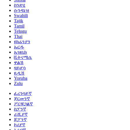
ስንድሂ
ሱንዳኔዝ
Swahili
Tajik
Tamil
Telugu
Thai
ዩክሬንያን
ኡርዱ
ኡዝቤክ
ቪትናሜሴ
ዋልሽ
ዛይሆሳ
ዪዲሽ
Yoruba
Zulu
ፈረንሳይኛ
ጀርመንኛ
ፖርቹጋልኛ
ስፓንኛ
ራሺያኛ
ጃፓንኛ
ኮሪያኛ
አረብኛ