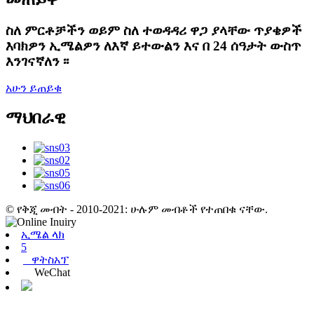
ስለ ምርቶቻችን ወይም ስለ ተወዳዳሪ ዋጋ ያላቸው ጥያቄዎች
እባክዎን ኢሜልዎን ለእኛ ይተውልን እና በ 24 ሰዓታት ውስጥ
እንገናኛለን ፡፡
አሁን ይጠይቁ
ማህበራዊ
© የቅጂ መብት - 2010-2021: ሁሉም መብቶች የተጠበቁ ናቸው.
ኢሜል ላክ
5
ዋትስአፕ
WeChat