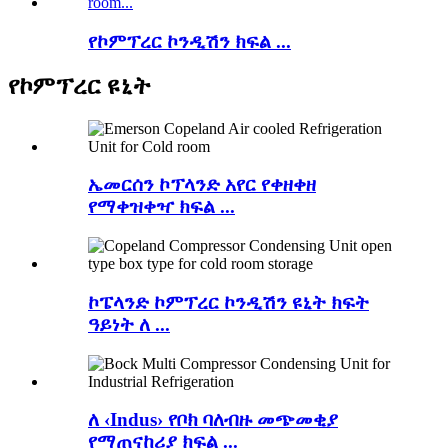
የኮምፕረር ኮንዲሽን ክፍል ...
የኮምፕረር ዩኒት
ኤመርሰን ኮፕላንድ አየር የቀዘቀዘ
የማቀዝቀዣ ክፍል ...
ኮፔላንድ ኮምፕረር ኮንዲሽን ዩኒት ክፍት
ዓይነት ለ ...
ለ ‹Indus› የቦክ ባለብዙ መጭመቂያ
የማጠናከሪያ ክፍል ...