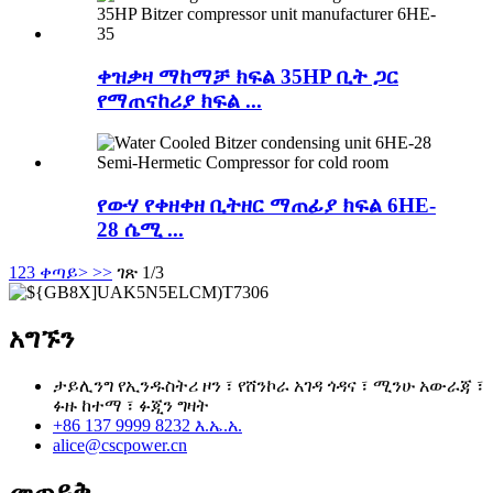
ቀዝቃዛ ማከማቻ ክፍል 35HP ቢት ጋር
የማጠናከሪያ ክፍል ...
የውሃ የቀዘቀዘ ቢትዘር ማጠፊያ ክፍል 6HE-
28 ሴሚ ...
1
2
3
ቀጣይ>
>>
ገጽ 1/3
አግኙን
ታይሊንግ የኢንዱስትሪ ዞን ፣ የሸንኮራ አገዳ ጎዳና ፣ ሚንሁ አውራጃ ፣
ፉዙ ከተማ ፣ ፉጂን ግዛት
+86 137 9999 8232 እ.ኤ.አ.
alice@cscpower.cn
መጠይቅ