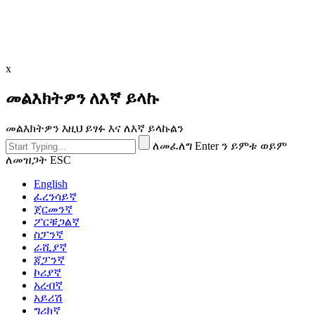
x
መልእክትዎን ለእኛ ይላኩ
መልእክትዎን እዚህ ይፃፉ እና ለእኛ ይላኩልን
ለመፈለግ Enter ን ይምቱ ወይም
ለመዝጋት ESC
English
ፈረንሳይኛ
ጀርመንኛ
ፖርቹጋልኛ
ስፓንኛ
ራሺያኛ
ጃፓንኛ
ኮሪያኛ
አረብኛ
አይሪሽ
ግሪክኛ