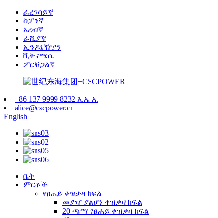
ፈረንሳይኛ
ስፓንኛ
አረብኛ
ራሺያኛ
ኢንዶኔዥያን
ቪትናሜሴ
ፖርቹጋልኛ
+86 137 9999 8232 እ.ኤ.አ.
alice@cscpower.cn
English
ቤት
ምርቶች
የፀሐይ ቀዝቃዛ ክፍል
መያዣ ያልሆነ ቀዝቃዛ ክፍል
20 ጫማ የፀሐይ ቀዝቃዛ ክፍል