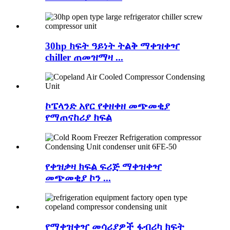
30hp ክፍት ዓይነት ትልቅ ማቀዝቀዣ
chiller ጠመዝማዛ ...
ኮፔላንድ አየር የቀዘቀዘ መጭመቂያ
የማጠናከሪያ ክፍል
የቀዝቃዛ ክፍል ፍሪጅ ማቀዝቀዣ
መጭመቂያ ኮን ...
የማቀዝቀዣ መሳሪያዎች ፋብሪካ ክፍት