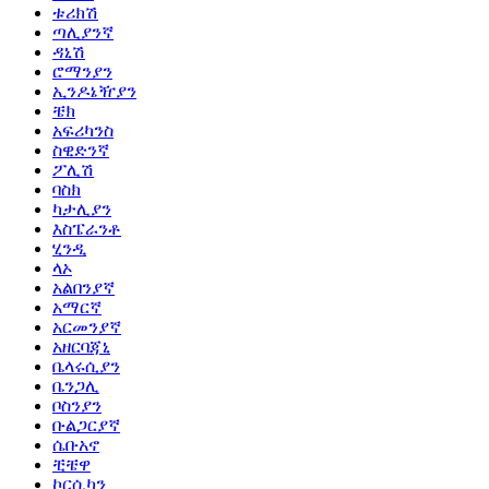
ቱሪክሽ
ጣሊያንኛ
ዳኒሽ
ሮማንያን
ኢንዶኔዥያን
ቼክ
አፍሪካንስ
ስዊድንኛ
ፖሊሽ
ባስክ
ካታሊያን
እስፔራንቶ
ሂንዲ
ላኦ
አልበንያኛ
አማርኛ
አርመንያኛ
አዘርባጃኒ
ቤላሩሲያን
ቤንጋሊ
ቦስንያን
ቡልጋርያኛ
ሴቡአኖ
ቺቼዋ
ኮርሲካን