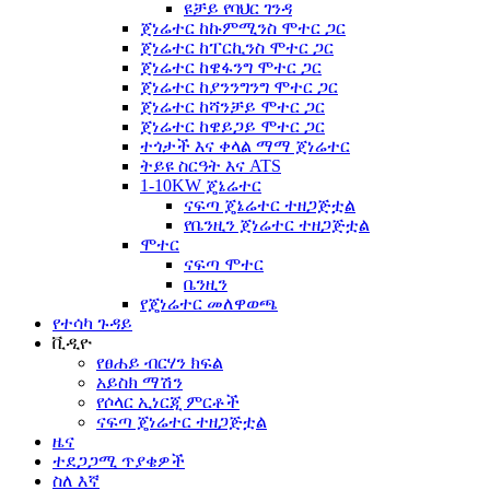
ዩቻይ የባህር ገንዳ
ጀነሬተር ከኩምሚንስ ሞተር ጋር
ጀነሬተር ከፐርኪንስ ሞተር ጋር
ጀነሬተር ከዌፋንግ ሞተር ጋር
ጀነሬተር ከያንንግንግ ሞተር ጋር
ጀነሬተር ከሻንቻይ ሞተር ጋር
ጀነሬተር ከዌይጋይ ሞተር ጋር
ተጎታች እና ቀላል ማማ ጀነሬተር
ትይዩ ስርዓት እና ATS
1-10KW ጄኔሬተር
ናፍጣ ጄኔሬተር ተዘጋጅቷል
የቤንዚን ጀነሬተር ተዘጋጅቷል
ሞተር
ናፍጣ ሞተር
ቤንዚን
የጄነሬተር መለዋወጫ
የተሳካ ጉዳይ
ቪዲዮ
የፀሐይ ብርሃን ክፍል
አይስክ ማሽን
የሶላር ኢነርጂ ምርቶች
ናፍጣ ጄነሬተር ተዘጋጅቷል
ዜና
ተደጋጋሚ ጥያቄዎች
ስለ እኛ