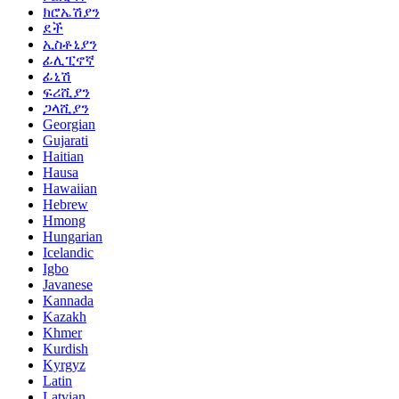
ክሮኤሽያን
ደች
ኢስቶኒያን
ፊሊፒኖኛ
ፊኒሽ
ፍሪሺያን
ጋላሺያን
Georgian
Gujarati
Haitian
Hausa
Hawaiian
Hebrew
Hmong
Hungarian
Icelandic
Igbo
Javanese
Kannada
Kazakh
Khmer
Kurdish
Kyrgyz
Latin
Latvian