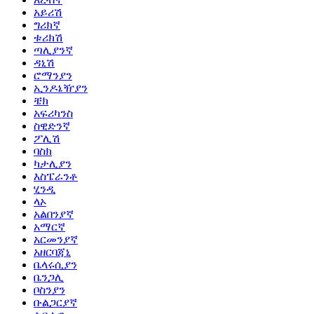
አይሪሽ
ግሪክኛ
ቱሪክሽ
ጣሊያንኛ
ዳኒሽ
ሮማንያን
ኢንዶኔዥያን
ቼክ
አፍሪካንስ
ስዊድንኛ
ፖሊሽ
ባስክ
ካታሊያን
እስፔራንቶ
ሂንዲ
ላኦ
አልበንያኛ
አማርኛ
አርመንያኛ
አዘርባጃኒ
ቤላሩሲያን
ቤንጋሊ
ቦስንያን
ቡልጋርያኛ