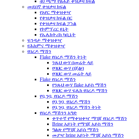
40 ጫማ የፀሐይ ቀዝቃዛ ክፍል
መደበኛ ቀዝቃዛ ክፍል
የአየር ማቀዝቀዣ
የቀዝቃዛ ክፍል በር
የቀዝቃዛ ክፍል ፓነል
የኮምፕረር ዩኒት
የኤሌክትሪክ ካቢኔት
ፍንዳታ ማቀዝቀዣ
የሕክምና ማቀዝቀዣ
የበረዶ ማሽን
Flake የበረዶ ማሽን ትነት
ንጹህ ውሃ በመሬት ላይ
የባህር ውሃ በጀልባ
የባህር ውሃ መሬት ላይ
Flake የበረዶ ማሽን
የንጹህ ውሃ flake አይስ ማሽን
የባህር ውሃ ፍሌክ የበረዶ ማሽን
የቧንቧ የበረዶ ማሽን
የቧንቧ የበረዶ ማሽን
የቧንቧ የበረዶ ማሽን ትነት
የበረዶ ማሽንን አግድ
ቀጥተኛ የማቀዝቀዣ ማገጃ የበረዶ ማሽን
Brine አይነት የማገጃ አይስ ማሽን
ግልጽ የማገጃ አይስ ማሽን
መያዣ brine አይነት ማገጃ አይስ ማሽን