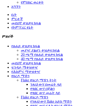
የምስክር ወረቀት
አግኙን
ቤት
ምርቶች
መደበኛ ቀዝቃዛ ክፍል
የኮምፕረር ዩኒት
ምድቦች
የፀሐይ ቀዝቃዛ ክፍል
መያዣ ያልሆነ ቀዝቃዛ ክፍል
20 ጫማ የፀሐይ ቀዝቃዛ ክፍል
40 ጫማ የፀሐይ ቀዝቃዛ ክፍል
መደበኛ ቀዝቃዛ ክፍል
ፍንዳታ ማቀዝቀዣ
የሕክምና ማቀዝቀዣ
የበረዶ ማሽን
Flake የበረዶ ማሽን ትነት
ንጹህ ውሃ በመሬት ላይ
የባህር ውሃ በጀልባ
የባህር ውሃ መሬት ላይ
Flake የበረዶ ማሽን
የንጹህ ውሃ flake አይስ ማሽን
የባህር ውሃ ፍሌክ የበረዶ ማሽን