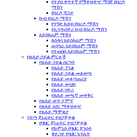
የተያዘ ቀጥተኛ የማቀዝቀዣ ማገጃ የበረዶ
ማሽን
የበረዶ ሻጋታ
ኩብ የበረዶ ማሽን
የንግድ ኪዩብ የበረዶ ማሽን
የኢንዱስትሪ ኩብ የበረዶ ማሽን
አይስክሬም ማሽን
ለስላሳ አይስክሬም ማሽን
ጠንካራ አይስክሬም ማሽን
የተጠበሰ አይስክሬም ማሽን
የፀሐይ ኃይል ምርቶች
የፀሐይ ኃይል ስርዓት
የፀሐይ ፓነል
የፀሐይ ኃይል መለወጫ
የፀሐይ መቆጣጠሪያ
የፀሐይ ውህድ
የፀሐይ ባትሪ
የፀሐይ መጫኛ መዋቅር
የፀሐይ ውሃ ፓምፕ
የፀሐይ አየር ማቀዝቀዣ
የፀሐይ ማሞቂያ
ናፍጣ ጄኔሬተር ተዘጋጅቷል
የባህር ጀነሬተር ተዘጋጅቷል
የኩምኒስ የባህር ጄንሰት
ዌይጋይ የባህር ጌንሴት