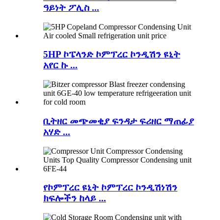
ዓይነት ፖሊስ ...
5HP ኮፔላንድ ኮምፕረር ኮንዲሽን ዩኒት
አየር ኩ ...
ቢትዘር መጭመቂያ ፍንዳታ ፍሪዘር ማጠፊያ
አሃድ ...
የኮምፕረር ዩኒት ኮምፕረር ኮንዲሽነሽን
ክፍሎችን ከላይ ...