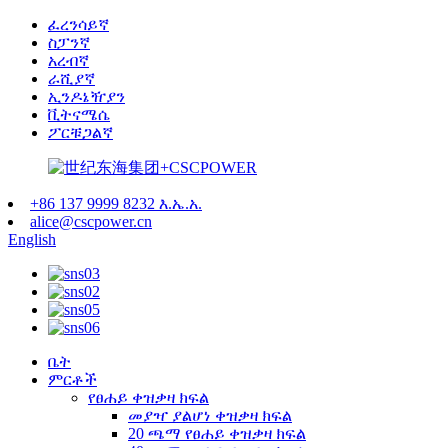
ፈረንሳይኛ
ስፓንኛ
አረብኛ
ራሺያኛ
ኢንዶኔዥያን
ቪትናሜሴ
ፖርቹጋልኛ
+86 137 9999 8232 እ.ኤ.አ.
alice@cscpower.cn
English
ቤት
ምርቶች
የፀሐይ ቀዝቃዛ ክፍል
መያዣ ያልሆነ ቀዝቃዛ ክፍል
20 ጫማ የፀሐይ ቀዝቃዛ ክፍል