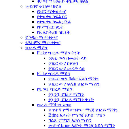
40 ጫማ የፀሐይ ቀዝቃዛ ክፍል
መደበኛ ቀዝቃዛ ክፍል
የአየር ማቀዝቀዣ
የቀዝቃዛ ክፍል በር
የቀዝቃዛ ክፍል ፓነል
የኮምፕረር ዩኒት
የኤሌክትሪክ ካቢኔት
ፍንዳታ ማቀዝቀዣ
የሕክምና ማቀዝቀዣ
የበረዶ ማሽን
Flake የበረዶ ማሽን ትነት
ንጹህ ውሃ በመሬት ላይ
የባህር ውሃ በጀልባ
የባህር ውሃ መሬት ላይ
Flake የበረዶ ማሽን
የንጹህ ውሃ flake አይስ ማሽን
የባህር ውሃ ፍሌክ የበረዶ ማሽን
የቧንቧ የበረዶ ማሽን
የቧንቧ የበረዶ ማሽን
የቧንቧ የበረዶ ማሽን ትነት
የበረዶ ማሽንን አግድ
ቀጥተኛ የማቀዝቀዣ ማገጃ የበረዶ ማሽን
Brine አይነት የማገጃ አይስ ማሽን
ግልጽ የማገጃ አይስ ማሽን
መያዣ brine አይነት ማገጃ አይስ ማሽን