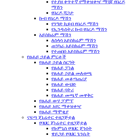
የተያዘ ቀጥተኛ የማቀዝቀዣ ማገጃ የበረዶ
ማሽን
የበረዶ ሻጋታ
ኩብ የበረዶ ማሽን
የንግድ ኪዩብ የበረዶ ማሽን
የኢንዱስትሪ ኩብ የበረዶ ማሽን
አይስክሬም ማሽን
ለስላሳ አይስክሬም ማሽን
ጠንካራ አይስክሬም ማሽን
የተጠበሰ አይስክሬም ማሽን
የፀሐይ ኃይል ምርቶች
የፀሐይ ኃይል ስርዓት
የፀሐይ ፓነል
የፀሐይ ኃይል መለወጫ
የፀሐይ መቆጣጠሪያ
የፀሐይ ውህድ
የፀሐይ ባትሪ
የፀሐይ መጫኛ መዋቅር
የፀሐይ ውሃ ፓምፕ
የፀሐይ አየር ማቀዝቀዣ
የፀሐይ ማሞቂያ
ናፍጣ ጄኔሬተር ተዘጋጅቷል
የባህር ጀነሬተር ተዘጋጅቷል
የኩምኒስ የባህር ጄንሰት
ዌይጋይ የባህር ጌንሴት