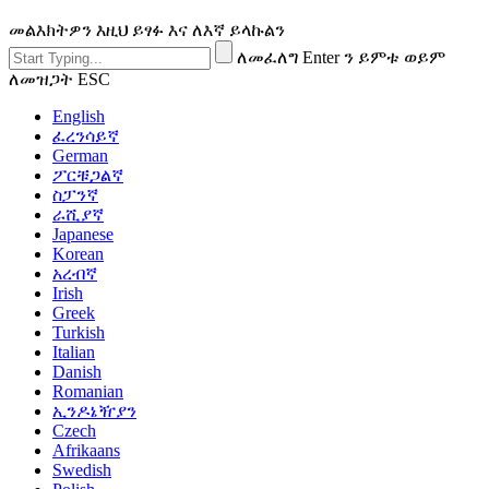
መልእክትዎን እዚህ ይፃፉ እና ለእኛ ይላኩልን
ለመፈለግ Enter ን ይምቱ ወይም
ለመዝጋት ESC
English
ፈረንሳይኛ
German
ፖርቹጋልኛ
ስፓንኛ
ራሺያኛ
Japanese
Korean
አረብኛ
Irish
Greek
Turkish
Italian
Danish
Romanian
ኢንዶኔዥያን
Czech
Afrikaans
Swedish