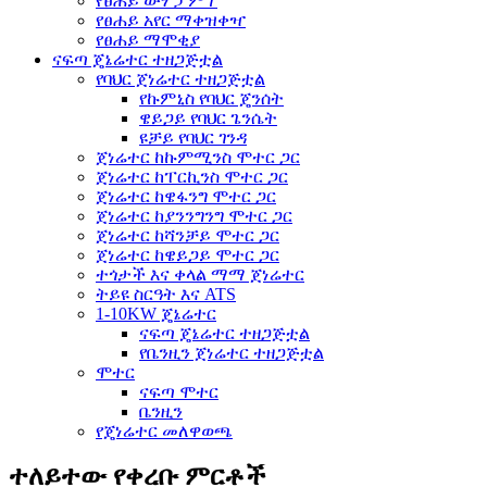
የፀሐይ ውሃ ፓምፕ
የፀሐይ አየር ማቀዝቀዣ
የፀሐይ ማሞቂያ
ናፍጣ ጄኔሬተር ተዘጋጅቷል
የባህር ጀነሬተር ተዘጋጅቷል
የኩምኒስ የባህር ጄንሰት
ዌይጋይ የባህር ጌንሴት
ዩቻይ የባህር ገንዳ
ጀነሬተር ከኩምሚንስ ሞተር ጋር
ጀነሬተር ከፐርኪንስ ሞተር ጋር
ጀነሬተር ከዌፋንግ ሞተር ጋር
ጀነሬተር ከያንንግንግ ሞተር ጋር
ጀነሬተር ከሻንቻይ ሞተር ጋር
ጀነሬተር ከዌይጋይ ሞተር ጋር
ተጎታች እና ቀላል ማማ ጀነሬተር
ትይዩ ስርዓት እና ATS
1-10KW ጄኔሬተር
ናፍጣ ጄኔሬተር ተዘጋጅቷል
የቤንዚን ጀነሬተር ተዘጋጅቷል
ሞተር
ናፍጣ ሞተር
ቤንዚን
የጄነሬተር መለዋወጫ
ተለይተው የቀረቡ ምርቶች