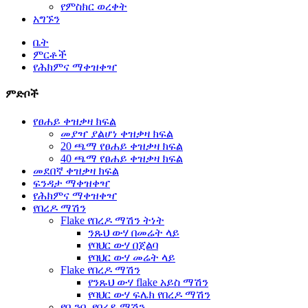
የምስክር ወረቀት
አግኙን
ቤት
ምርቶች
የሕክምና ማቀዝቀዣ
ምድቦች
የፀሐይ ቀዝቃዛ ክፍል
መያዣ ያልሆነ ቀዝቃዛ ክፍል
20 ጫማ የፀሐይ ቀዝቃዛ ክፍል
40 ጫማ የፀሐይ ቀዝቃዛ ክፍል
መደበኛ ቀዝቃዛ ክፍል
ፍንዳታ ማቀዝቀዣ
የሕክምና ማቀዝቀዣ
የበረዶ ማሽን
Flake የበረዶ ማሽን ትነት
ንጹህ ውሃ በመሬት ላይ
የባህር ውሃ በጀልባ
የባህር ውሃ መሬት ላይ
Flake የበረዶ ማሽን
የንጹህ ውሃ flake አይስ ማሽን
የባህር ውሃ ፍሌክ የበረዶ ማሽን
የቧንቧ የበረዶ ማሽን