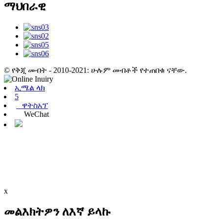
ማህበራዊ
© የቅጂ መብት - 2010-2021: ሁሉም መብቶች የተጠበቁ ናቸው.
ኢሜል ላክ
5
ዋትስአፕ
WeChat
x
መልእክትዎን ለእኛ ይላኩ