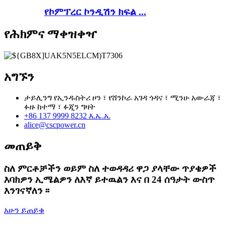
የኮምፕረር ኮንዲሽን ክፍል ...
የሕክምና ማቀዝቀዣ
አግኙን
ታይሊንግ የኢንዱስትሪ ዞን ፣ የሸንኮራ አገዳ ጎዳና ፣ ሚንሁ አውራጃ ፣
ፉዙ ከተማ ፣ ፉጂን ግዛት
+86 137 9999 8232 እ.ኤ.አ.
alice@cscpower.cn
መጠይቅ
ስለ ምርቶቻችን ወይም ስለ ተወዳዳሪ ዋጋ ያላቸው ጥያቄዎች
እባክዎን ኢሜልዎን ለእኛ ይተዉልን እና በ 24 ሰዓታት ውስጥ
እንገናኛለን ፡፡
አሁን ይጠይቁ