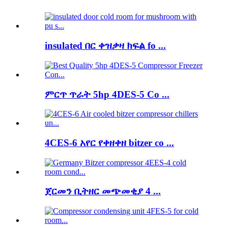
insulated በር ቀዝቃዛ ክፍል fo ...
ምርጥ ጥራት 5hp 4DES-5 Co ...
4CES-6 አየር የቀዘቀዘ bitzer co ...
ጀርመን ቢትዘር መጭመቂያ 4 ...