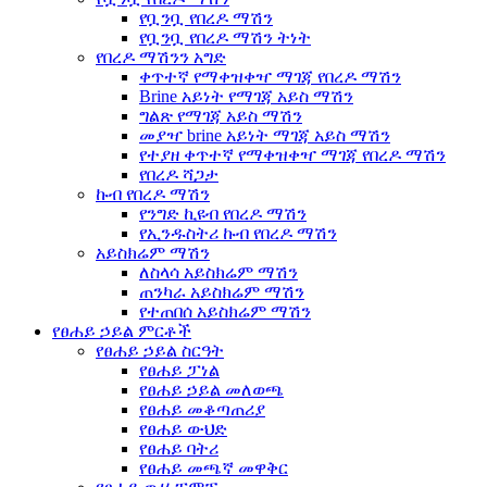
የቧንቧ የበረዶ ማሽን
የቧንቧ የበረዶ ማሽን ትነት
የበረዶ ማሽንን አግድ
ቀጥተኛ የማቀዝቀዣ ማገጃ የበረዶ ማሽን
Brine አይነት የማገጃ አይስ ማሽን
ግልጽ የማገጃ አይስ ማሽን
መያዣ brine አይነት ማገጃ አይስ ማሽን
የተያዘ ቀጥተኛ የማቀዝቀዣ ማገጃ የበረዶ ማሽን
የበረዶ ሻጋታ
ኩብ የበረዶ ማሽን
የንግድ ኪዩብ የበረዶ ማሽን
የኢንዱስትሪ ኩብ የበረዶ ማሽን
አይስክሬም ማሽን
ለስላሳ አይስክሬም ማሽን
ጠንካራ አይስክሬም ማሽን
የተጠበሰ አይስክሬም ማሽን
የፀሐይ ኃይል ምርቶች
የፀሐይ ኃይል ስርዓት
የፀሐይ ፓነል
የፀሐይ ኃይል መለወጫ
የፀሐይ መቆጣጠሪያ
የፀሐይ ውህድ
የፀሐይ ባትሪ
የፀሐይ መጫኛ መዋቅር