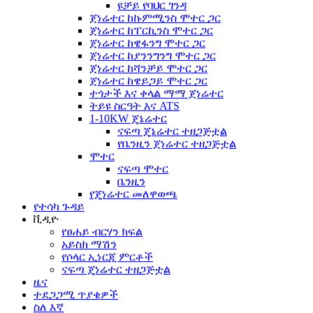
ዩቻይ የባህር ገንዳ
ጀነሬተር ከኩምሚንስ ሞተር ጋር
ጀነሬተር ከፐርኪንስ ሞተር ጋር
ጀነሬተር ከዌፋንግ ሞተር ጋር
ጀነሬተር ከያንንግንግ ሞተር ጋር
ጀነሬተር ከሻንቻይ ሞተር ጋር
ጀነሬተር ከዌይጋይ ሞተር ጋር
ተጎታች እና ቀላል ማማ ጀነሬተር
ትይዩ ስርዓት እና ATS
1-10KW ጄኔሬተር
ናፍጣ ጄኔሬተር ተዘጋጅቷል
የቤንዚን ጀነሬተር ተዘጋጅቷል
ሞተር
ናፍጣ ሞተር
ቤንዚን
የጄነሬተር መለዋወጫ
የተሳካ ጉዳይ
ቪዲዮ
የፀሐይ ብርሃን ክፍል
አይስክ ማሽን
የሶላር ኢነርጂ ምርቶች
ናፍጣ ጄነሬተር ተዘጋጅቷል
ዜና
ተደጋጋሚ ጥያቄዎች
ስለ እኛ