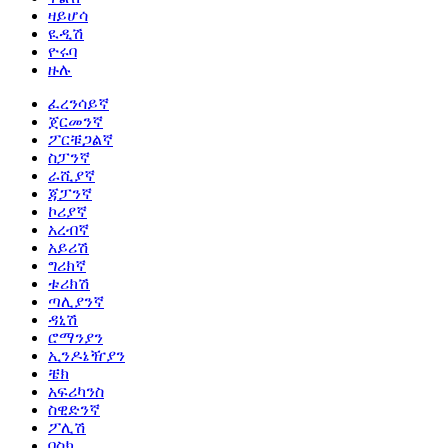
ዛይሆሳ
ዪዲሽ
ዮሩባ
ዙሉ
ፈረንሳይኛ
ጀርመንኛ
ፖርቹጋልኛ
ስፓንኛ
ራሺያኛ
ጃፓንኛ
ኮሪያኛ
አረብኛ
አይሪሽ
ግሪክኛ
ቱሪክሽ
ጣሊያንኛ
ዳኒሽ
ሮማንያን
ኢንዶኔዥያን
ቼክ
አፍሪካንስ
ስዊድንኛ
ፖሊሽ
ባስክ