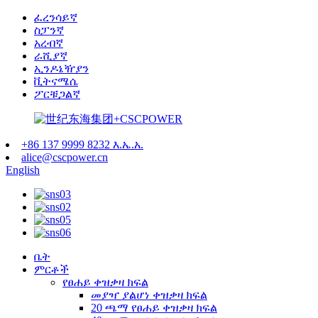
ፈረንሳይኛ
ስፓንኛ
አረብኛ
ራሺያኛ
ኢንዶኔዥያን
ቪትናሜሴ
ፖርቹጋልኛ
+86 137 9999 8232 እ.ኤ.አ.
alice@cscpower.cn
English
ቤት
ምርቶች
የፀሐይ ቀዝቃዛ ክፍል
መያዣ ያልሆነ ቀዝቃዛ ክፍል
20 ጫማ የፀሐይ ቀዝቃዛ ክፍል