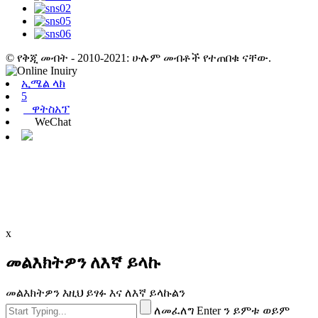
© የቅጂ መብት - 2010-2021: ሁሉም መብቶች የተጠበቁ ናቸው.
ኢሜል ላክ
5
ዋትስአፕ
WeChat
x
መልእክትዎን ለእኛ ይላኩ
መልእክትዎን እዚህ ይፃፉ እና ለእኛ ይላኩልን
ለመፈለግ Enter ን ይምቱ ወይም