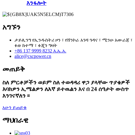
እንፋሎት
አግኙን
ታይሊንግ የኢንዱስትሪ ዞን ፣ የሸንኮራ አገዳ ጎዳና ፣ ሚንሁ አውራጃ ፣
ፉዙ ከተማ ፣ ፉጂን ግዛት
+86 137 9999 8232 እ.ኤ.አ.
alice@cscpower.cn
መጠይቅ
ስለ ምርቶቻችን ወይም ስለ ተወዳዳሪ ዋጋ ያላቸው ጥያቄዎች
እባክዎን ኢሜልዎን ለእኛ ይተዉልን እና በ 24 ሰዓታት ውስጥ
እንገናኛለን ፡፡
አሁን ይጠይቁ
ማህበራዊ