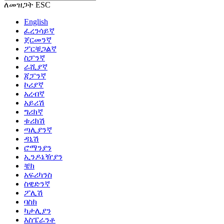
ለመዝጋት ESC
English
ፈረንሳይኛ
ጀርመንኛ
ፖርቹጋልኛ
ስፓንኛ
ራሺያኛ
ጃፓንኛ
ኮሪያኛ
አረብኛ
አይሪሽ
ግሪክኛ
ቱሪክሽ
ጣሊያንኛ
ዳኒሽ
ሮማንያን
ኢንዶኔዥያን
ቼክ
አፍሪካንስ
ስዊድንኛ
ፖሊሽ
ባስክ
ካታሊያን
እስፔራንቶ