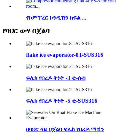
የኮምፕረር ኮንዲሽን ክፍል ...
የባህር ውሃ በጀልባ
flake ice evaporator-8T-SUS316
ፍሌክ የበረዶ ትነት -3 ቲ-ሱሰ
ፍሌክ የበረዶ ትነት -5 ቲ-SUS316
በባህር ላይ በጀልባ ፍሌክ የበረዶ ማሽን