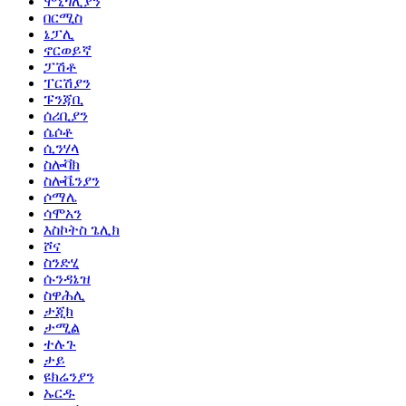
ሞኒጎሊያን
በርሚስ
ኔፓሊ
ኖርወይኛ
ፓሽቶ
ፐርሽያን
ፑንጃቢ
ሰሪቢያን
ሴሶቶ
ሲንሃላ
ስሎቫክ
ስሎቬንያን
ሶማሌ
ሳሞአን
እስኮትስ ጌሊክ
ሾና
ስንድሂ
ሱንዳኔዝ
ስዋሕሊ
ታጂክ
ታሚል
ተሉጉ
ታይ
ዩክሬንያን
ኡርዱ