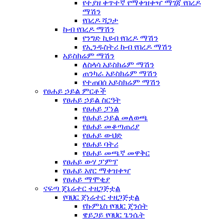
የተያዘ ቀጥተኛ የማቀዝቀዣ ማገጃ የበረዶ
ማሽን
የበረዶ ሻጋታ
ኩብ የበረዶ ማሽን
የንግድ ኪዩብ የበረዶ ማሽን
የኢንዱስትሪ ኩብ የበረዶ ማሽን
አይስክሬም ማሽን
ለስላሳ አይስክሬም ማሽን
ጠንካራ አይስክሬም ማሽን
የተጠበሰ አይስክሬም ማሽን
የፀሐይ ኃይል ምርቶች
የፀሐይ ኃይል ስርዓት
የፀሐይ ፓነል
የፀሐይ ኃይል መለወጫ
የፀሐይ መቆጣጠሪያ
የፀሐይ ውህድ
የፀሐይ ባትሪ
የፀሐይ መጫኛ መዋቅር
የፀሐይ ውሃ ፓምፕ
የፀሐይ አየር ማቀዝቀዣ
የፀሐይ ማሞቂያ
ናፍጣ ጄኔሬተር ተዘጋጅቷል
የባህር ጀነሬተር ተዘጋጅቷል
የኩምኒስ የባህር ጄንሰት
ዌይጋይ የባህር ጌንሴት