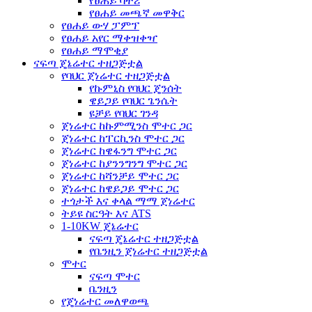
የፀሐይ ባትሪ
የፀሐይ መጫኛ መዋቅር
የፀሐይ ውሃ ፓምፕ
የፀሐይ አየር ማቀዝቀዣ
የፀሐይ ማሞቂያ
ናፍጣ ጄኔሬተር ተዘጋጅቷል
የባህር ጀነሬተር ተዘጋጅቷል
የኩምኒስ የባህር ጄንሰት
ዌይጋይ የባህር ጌንሴት
ዩቻይ የባህር ገንዳ
ጀነሬተር ከኩምሚንስ ሞተር ጋር
ጀነሬተር ከፐርኪንስ ሞተር ጋር
ጀነሬተር ከዌፋንግ ሞተር ጋር
ጀነሬተር ከያንንግንግ ሞተር ጋር
ጀነሬተር ከሻንቻይ ሞተር ጋር
ጀነሬተር ከዌይጋይ ሞተር ጋር
ተጎታች እና ቀላል ማማ ጀነሬተር
ትይዩ ስርዓት እና ATS
1-10KW ጄኔሬተር
ናፍጣ ጄኔሬተር ተዘጋጅቷል
የቤንዚን ጀነሬተር ተዘጋጅቷል
ሞተር
ናፍጣ ሞተር
ቤንዚን
የጄነሬተር መለዋወጫ