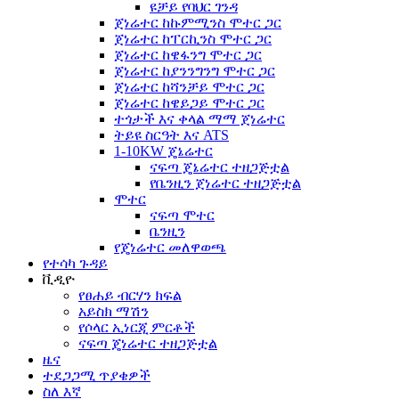
ዩቻይ የባህር ገንዳ
ጀነሬተር ከኩምሚንስ ሞተር ጋር
ጀነሬተር ከፐርኪንስ ሞተር ጋር
ጀነሬተር ከዌፋንግ ሞተር ጋር
ጀነሬተር ከያንንግንግ ሞተር ጋር
ጀነሬተር ከሻንቻይ ሞተር ጋር
ጀነሬተር ከዌይጋይ ሞተር ጋር
ተጎታች እና ቀላል ማማ ጀነሬተር
ትይዩ ስርዓት እና ATS
1-10KW ጄኔሬተር
ናፍጣ ጄኔሬተር ተዘጋጅቷል
የቤንዚን ጀነሬተር ተዘጋጅቷል
ሞተር
ናፍጣ ሞተር
ቤንዚን
የጄነሬተር መለዋወጫ
የተሳካ ጉዳይ
ቪዲዮ
የፀሐይ ብርሃን ክፍል
አይስክ ማሽን
የሶላር ኢነርጂ ምርቶች
ናፍጣ ጄነሬተር ተዘጋጅቷል
ዜና
ተደጋጋሚ ጥያቄዎች
ስለ እኛ