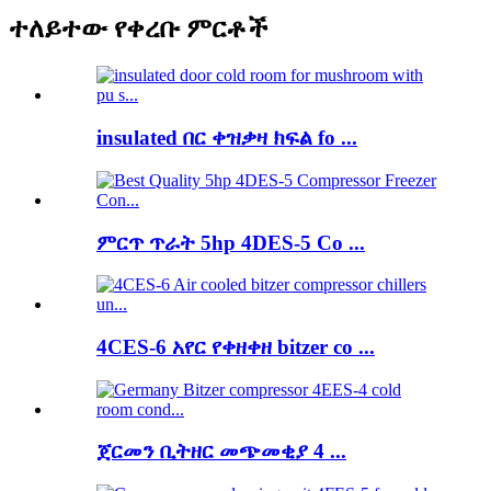
ተለይተው የቀረቡ ምርቶች
insulated በር ቀዝቃዛ ክፍል fo ...
ምርጥ ጥራት 5hp 4DES-5 Co ...
4CES-6 አየር የቀዘቀዘ bitzer co ...
ጀርመን ቢትዘር መጭመቂያ 4 ...