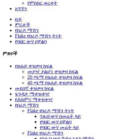
የምስክር ወረቀት
አግኙን
ቤት
ምርቶች
የበረዶ ማሽን
Flake የበረዶ ማሽን ትነት
የባህር ውሃ በጀልባ
ምድቦች
የፀሐይ ቀዝቃዛ ክፍል
መያዣ ያልሆነ ቀዝቃዛ ክፍል
20 ጫማ የፀሐይ ቀዝቃዛ ክፍል
40 ጫማ የፀሐይ ቀዝቃዛ ክፍል
መደበኛ ቀዝቃዛ ክፍል
ፍንዳታ ማቀዝቀዣ
የሕክምና ማቀዝቀዣ
የበረዶ ማሽን
Flake የበረዶ ማሽን ትነት
ንጹህ ውሃ በመሬት ላይ
የባህር ውሃ በጀልባ
የባህር ውሃ መሬት ላይ
Flake የበረዶ ማሽን
የንጹህ ውሃ flake አይስ ማሽን