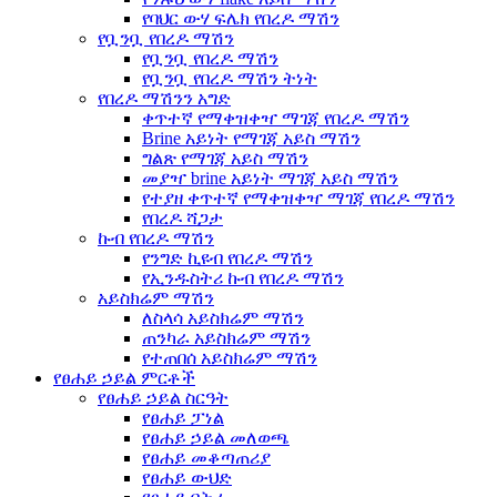
የባህር ውሃ ፍሌክ የበረዶ ማሽን
የቧንቧ የበረዶ ማሽን
የቧንቧ የበረዶ ማሽን
የቧንቧ የበረዶ ማሽን ትነት
የበረዶ ማሽንን አግድ
ቀጥተኛ የማቀዝቀዣ ማገጃ የበረዶ ማሽን
Brine አይነት የማገጃ አይስ ማሽን
ግልጽ የማገጃ አይስ ማሽን
መያዣ brine አይነት ማገጃ አይስ ማሽን
የተያዘ ቀጥተኛ የማቀዝቀዣ ማገጃ የበረዶ ማሽን
የበረዶ ሻጋታ
ኩብ የበረዶ ማሽን
የንግድ ኪዩብ የበረዶ ማሽን
የኢንዱስትሪ ኩብ የበረዶ ማሽን
አይስክሬም ማሽን
ለስላሳ አይስክሬም ማሽን
ጠንካራ አይስክሬም ማሽን
የተጠበሰ አይስክሬም ማሽን
የፀሐይ ኃይል ምርቶች
የፀሐይ ኃይል ስርዓት
የፀሐይ ፓነል
የፀሐይ ኃይል መለወጫ
የፀሐይ መቆጣጠሪያ
የፀሐይ ውህድ