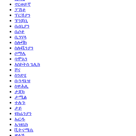
ኖርወይኛ
ፓሽቶ
ፐርሽያን
ፑንጃቢ
ሰሪቢያን
ሴሶቶ
ሲንሃላ
ስሎቫክ
ስሎቬንያን
ሶማሌ
ሳሞአን
እስኮትስ ጌሊክ
ሾና
ስንድሂ
ሱንዳኔዝ
ስዋሕሊ
ታጂክ
ታሚል
ተሉጉ
ታይ
ዩክሬንያን
ኡርዱ
ኡዝቤክ
ቪትናሜሴ
ዋልሽ