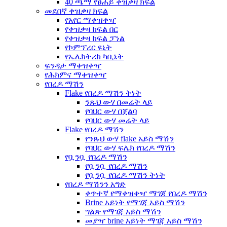
40 ጫማ የፀሐይ ቀዝቃዛ ክፍል
መደበኛ ቀዝቃዛ ክፍል
የአየር ማቀዝቀዣ
የቀዝቃዛ ክፍል በር
የቀዝቃዛ ክፍል ፓነል
የኮምፕረር ዩኒት
የኤሌክትሪክ ካቢኔት
ፍንዳታ ማቀዝቀዣ
የሕክምና ማቀዝቀዣ
የበረዶ ማሽን
Flake የበረዶ ማሽን ትነት
ንጹህ ውሃ በመሬት ላይ
የባህር ውሃ በጀልባ
የባህር ውሃ መሬት ላይ
Flake የበረዶ ማሽን
የንጹህ ውሃ flake አይስ ማሽን
የባህር ውሃ ፍሌክ የበረዶ ማሽን
የቧንቧ የበረዶ ማሽን
የቧንቧ የበረዶ ማሽን
የቧንቧ የበረዶ ማሽን ትነት
የበረዶ ማሽንን አግድ
ቀጥተኛ የማቀዝቀዣ ማገጃ የበረዶ ማሽን
Brine አይነት የማገጃ አይስ ማሽን
ግልጽ የማገጃ አይስ ማሽን
መያዣ brine አይነት ማገጃ አይስ ማሽን