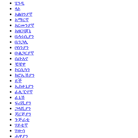
ሂንዲ
ላኦ
አልበንያኛ
አማርኛ
አርመንያኛ
አዘርባጃኒ
ቤላሩሲያን
ቤንጋሊ
ቦስንያን
ቡልጋርያኛ
ሴቡአኖ
ቺቼዋ
ኮርሲካን
ክሮኤሽያን
ደች
ኢስቶኒያን
ፊሊፒኖኛ
ፊኒሽ
ፍሪሺያን
ጋላሺያን
ጆርጅያን
ጉጅራቲ
ሃይቲኛ
ሃውሳ
ሐዋያን