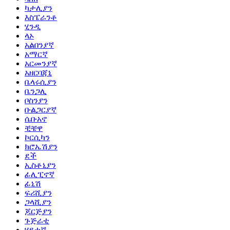
ካታሊያን
እስፔራንቶ
ሂንዲ
ላኦ
አልበንያኛ
አማርኛ
አርመንያኛ
አዘርባጃኒ
ቤላሩሲያን
ቤንጋሊ
ቦስንያን
ቡልጋርያኛ
ሴቡአኖ
ቺቼዋ
ኮርሲካን
ክሮኤሽያን
ደች
ኢስቶኒያን
ፊሊፒኖኛ
ፊኒሽ
ፍሪሺያን
ጋላሺያን
ጆርጅያን
ጉጅራቲ
ሃይቲኛ