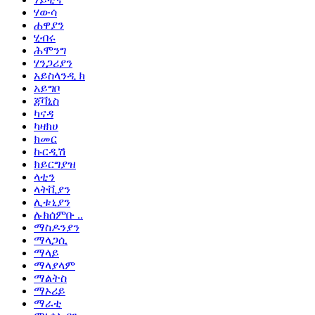
ሃውሳ
ሐዋያን
ሂብሩ
ሕሞንግ
ሃንጋሪያን
አይስላንዲ ክ
አይግቦ
ጃቫኒስ
ካናዳ
ካዛክሀ
ክመር
ኩርዲሽ
ክይርግያዝ
ላቲን
ላትቪያን
ሊቱኒያን
ሉክሰምቡ ..
ማስዶንያን
ማላጋሲ
ማላይ
ማላያላም
ማልትስ
ማኦሪይ
ማራቲ