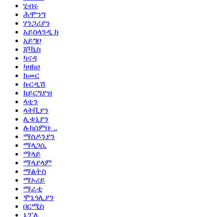
ሂብሩ
ሕሞንግ
ሃንጋሪያን
አይስላንዲ ክ
አይግቦ
ጃቫኒስ
ካናዳ
ካዛክሀ
ክመር
ኩርዲሽ
ክይርግያዝ
ላቲን
ላትቪያን
ሊቱኒያን
ሉክሰምቡ ..
ማስዶንያን
ማላጋሲ
ማላይ
ማላያላም
ማልትስ
ማኦሪይ
ማራቲ
ሞኒጎሊያን
በርሚስ
ኔፓሊ