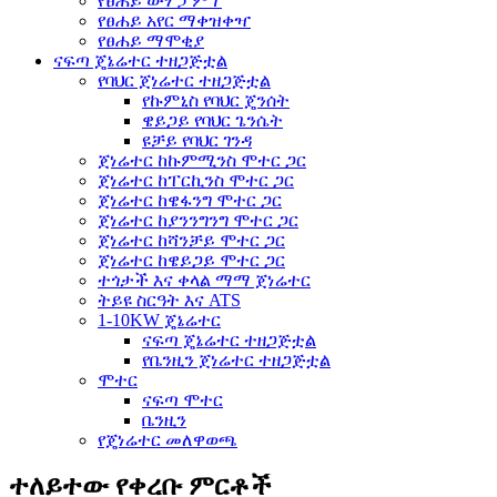
የፀሐይ ውሃ ፓምፕ
የፀሐይ አየር ማቀዝቀዣ
የፀሐይ ማሞቂያ
ናፍጣ ጄኔሬተር ተዘጋጅቷል
የባህር ጀነሬተር ተዘጋጅቷል
የኩምኒስ የባህር ጄንሰት
ዌይጋይ የባህር ጌንሴት
ዩቻይ የባህር ገንዳ
ጀነሬተር ከኩምሚንስ ሞተር ጋር
ጀነሬተር ከፐርኪንስ ሞተር ጋር
ጀነሬተር ከዌፋንግ ሞተር ጋር
ጀነሬተር ከያንንግንግ ሞተር ጋር
ጀነሬተር ከሻንቻይ ሞተር ጋር
ጀነሬተር ከዌይጋይ ሞተር ጋር
ተጎታች እና ቀላል ማማ ጀነሬተር
ትይዩ ስርዓት እና ATS
1-10KW ጄኔሬተር
ናፍጣ ጄኔሬተር ተዘጋጅቷል
የቤንዚን ጀነሬተር ተዘጋጅቷል
ሞተር
ናፍጣ ሞተር
ቤንዚን
የጄነሬተር መለዋወጫ
ተለይተው የቀረቡ ምርቶች