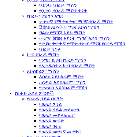
የቧንቧ የበረዶ ማሽን
የቧንቧ የበረዶ ማሽን ትነት
የበረዶ ማሽንን አግድ
ቀጥተኛ የማቀዝቀዣ ማገጃ የበረዶ ማሽን
Brine አይነት የማገጃ አይስ ማሽን
ግልጽ የማገጃ አይስ ማሽን
መያዣ brine አይነት ማገጃ አይስ ማሽን
የተያዘ ቀጥተኛ የማቀዝቀዣ ማገጃ የበረዶ ማሽን
የበረዶ ሻጋታ
ኩብ የበረዶ ማሽን
የንግድ ኪዩብ የበረዶ ማሽን
የኢንዱስትሪ ኩብ የበረዶ ማሽን
አይስክሬም ማሽን
ለስላሳ አይስክሬም ማሽን
ጠንካራ አይስክሬም ማሽን
የተጠበሰ አይስክሬም ማሽን
የፀሐይ ኃይል ምርቶች
የፀሐይ ኃይል ስርዓት
የፀሐይ ፓነል
የፀሐይ ኃይል መለወጫ
የፀሐይ መቆጣጠሪያ
የፀሐይ ውህድ
የፀሐይ ባትሪ
የፀሐይ መጫኛ መዋቅር