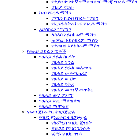
የተያዘ ቀጥተኛ የማቀዝቀዣ ማገጃ የበረዶ ማሽ
የበረዶ ሻጋታ
ኩብ የበረዶ ማሽን
የንግድ ኪዩብ የበረዶ ማሽን
የኢንዱስትሪ ኩብ የበረዶ ማሽን
አይስክሬም ማሽን
ለስላሳ አይስክሬም ማሽን
ጠንካራ አይስክሬም ማሽን
የተጠበሰ አይስክሬም ማሽን
የፀሐይ ኃይል ምርቶች
የፀሐይ ኃይል ስርዓት
የፀሐይ ፓነል
የፀሐይ ኃይል መለወጫ
የፀሐይ መቆጣጠሪያ
የፀሐይ ውህድ
የፀሐይ ባትሪ
የፀሐይ መጫኛ መዋቅር
የፀሐይ ውሃ ፓምፕ
የፀሐይ አየር ማቀዝቀዣ
የፀሐይ ማሞቂያ
ናፍጣ ጄኔሬተር ተዘጋጅቷል
የባህር ጀነሬተር ተዘጋጅቷል
የኩምኒስ የባህር ጄንሰት
ዌይጋይ የባህር ጌንሴት
ዩቻይ የባህር ገንዳ