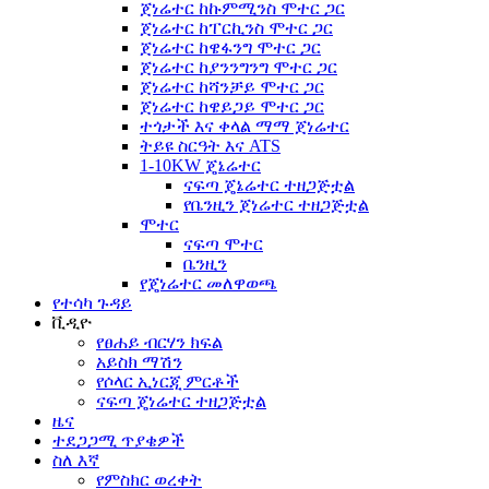
ጀነሬተር ከኩምሚንስ ሞተር ጋር
ጀነሬተር ከፐርኪንስ ሞተር ጋር
ጀነሬተር ከዌፋንግ ሞተር ጋር
ጀነሬተር ከያንንግንግ ሞተር ጋር
ጀነሬተር ከሻንቻይ ሞተር ጋር
ጀነሬተር ከዌይጋይ ሞተር ጋር
ተጎታች እና ቀላል ማማ ጀነሬተር
ትይዩ ስርዓት እና ATS
1-10KW ጄኔሬተር
ናፍጣ ጄኔሬተር ተዘጋጅቷል
የቤንዚን ጀነሬተር ተዘጋጅቷል
ሞተር
ናፍጣ ሞተር
ቤንዚን
የጄነሬተር መለዋወጫ
የተሳካ ጉዳይ
ቪዲዮ
የፀሐይ ብርሃን ክፍል
አይስክ ማሽን
የሶላር ኢነርጂ ምርቶች
ናፍጣ ጄነሬተር ተዘጋጅቷል
ዜና
ተደጋጋሚ ጥያቄዎች
ስለ እኛ
የምስክር ወረቀት