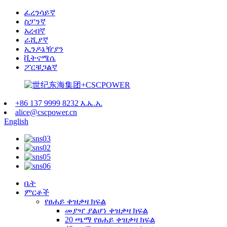
ፈረንሳይኛ
ስፓንኛ
አረብኛ
ራሺያኛ
ኢንዶኔዥያን
ቪትናሜሴ
ፖርቹጋልኛ
+86 137 9999 8232 እ.ኤ.አ.
alice@cscpower.cn
English
ቤት
ምርቶች
የፀሐይ ቀዝቃዛ ክፍል
መያዣ ያልሆነ ቀዝቃዛ ክፍል
20 ጫማ የፀሐይ ቀዝቃዛ ክፍል