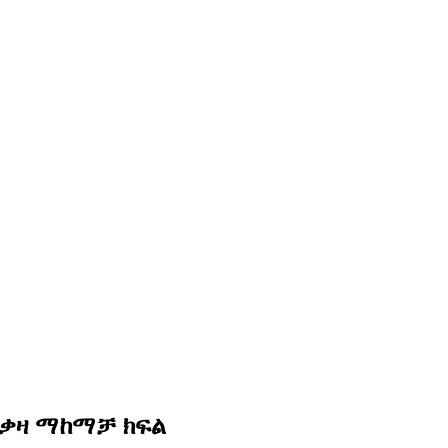
ቀዝቃዛ ማከማቻ ክፍል