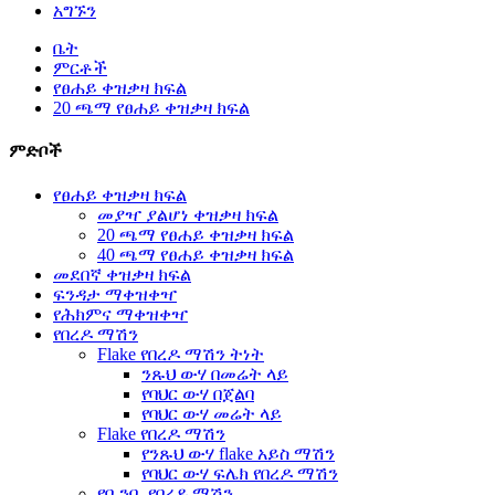
አግኙን
ቤት
ምርቶች
የፀሐይ ቀዝቃዛ ክፍል
20 ጫማ የፀሐይ ቀዝቃዛ ክፍል
ምድቦች
የፀሐይ ቀዝቃዛ ክፍል
መያዣ ያልሆነ ቀዝቃዛ ክፍል
20 ጫማ የፀሐይ ቀዝቃዛ ክፍል
40 ጫማ የፀሐይ ቀዝቃዛ ክፍል
መደበኛ ቀዝቃዛ ክፍል
ፍንዳታ ማቀዝቀዣ
የሕክምና ማቀዝቀዣ
የበረዶ ማሽን
Flake የበረዶ ማሽን ትነት
ንጹህ ውሃ በመሬት ላይ
የባህር ውሃ በጀልባ
የባህር ውሃ መሬት ላይ
Flake የበረዶ ማሽን
የንጹህ ውሃ flake አይስ ማሽን
የባህር ውሃ ፍሌክ የበረዶ ማሽን
የቧንቧ የበረዶ ማሽን