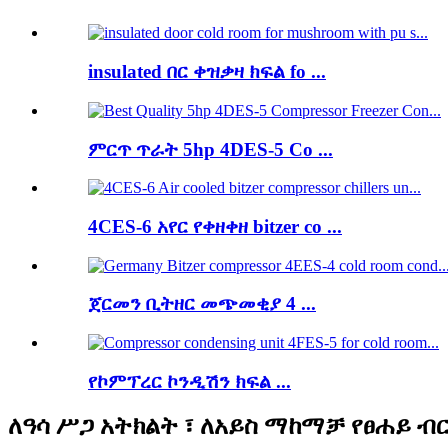
insulated በር ቀዝቃዛ ክፍል fo ...
ምርጥ ጥራት 5hp 4DES-5 Co ...
4CES-6 አየር የቀዘቀዘ bitzer co ...
ጀርመን ቢትዘር መጭመቂያ 4 ...
የኮምፕረር ኮንዲሽን ክፍል ...
ለዓሳ ሥጋ አትክልት ፣ ለአይስ ማከማቻ የፀሐይ ብር