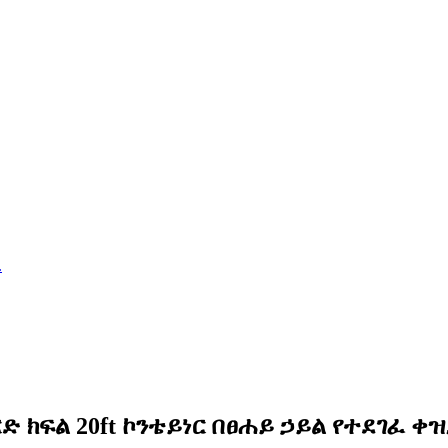
ድ ክፍል 20ft ኮንቴይነር በፀሐይ ኃይል የተደገፈ 