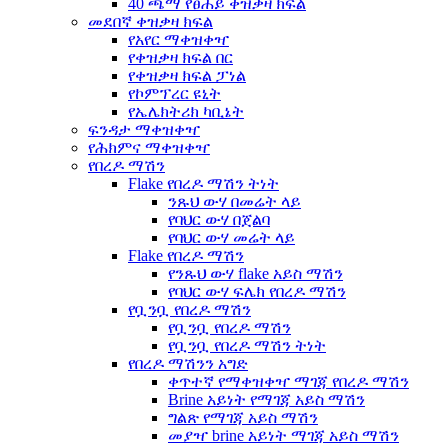
40 ጫማ የፀሐይ ቀዝቃዛ ክፍል
መደበኛ ቀዝቃዛ ክፍል
የአየር ማቀዝቀዣ
የቀዝቃዛ ክፍል በር
የቀዝቃዛ ክፍል ፓነል
የኮምፕረር ዩኒት
የኤሌክትሪክ ካቢኔት
ፍንዳታ ማቀዝቀዣ
የሕክምና ማቀዝቀዣ
የበረዶ ማሽን
Flake የበረዶ ማሽን ትነት
ንጹህ ውሃ በመሬት ላይ
የባህር ውሃ በጀልባ
የባህር ውሃ መሬት ላይ
Flake የበረዶ ማሽን
የንጹህ ውሃ flake አይስ ማሽን
የባህር ውሃ ፍሌክ የበረዶ ማሽን
የቧንቧ የበረዶ ማሽን
የቧንቧ የበረዶ ማሽን
የቧንቧ የበረዶ ማሽን ትነት
የበረዶ ማሽንን አግድ
ቀጥተኛ የማቀዝቀዣ ማገጃ የበረዶ ማሽን
Brine አይነት የማገጃ አይስ ማሽን
ግልጽ የማገጃ አይስ ማሽን
መያዣ brine አይነት ማገጃ አይስ ማሽን