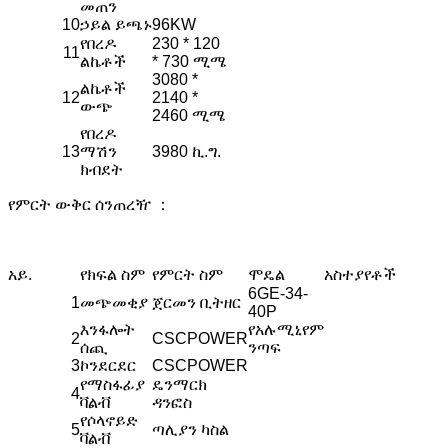
መጠን
10
ኃይል ይጫኑ
96KW
የበረዶ
230 * 120
11
ልኬቶች
* 730 ሚሜ
3080 *
ልኬቶች
12
2140 *
ውጭ
2460 ሚሜ
የበረዶ
13
ማሽን
3980 ኪ.ግ.
ክብደት
የምርት ውቅር ሰንጠረዥ ：
አይ.
የክፍል ስም
የምርት ስም
ሞዴል
አስተያየቶች
6GE-34-
1
መጭመቂያ
ጀርመን ቢትዘር
40P
እንፋሎት
የአሉሚኒየም
2
CSCPOWER
ሰጪ
ንጣፍ
3
ኮንደርደር
CSCPOWER
የማስፋፊያ
ዴንማርክ
4
ቫልቭ
ዳንፎስ
የሶላኖይድ
5
ጣሊያን ካስል
ቫልቭ