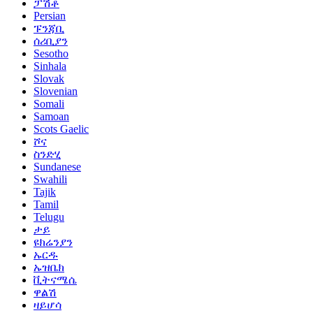
ፓሽቶ
Persian
ፑንጃቢ
ሰሪቢያን
Sesotho
Sinhala
Slovak
Slovenian
Somali
Samoan
Scots Gaelic
ሾና
ስንድሂ
Sundanese
Swahili
Tajik
Tamil
Telugu
ታይ
ዩክሬንያን
ኡርዱ
ኡዝቤክ
ቪትናሜሴ
ዋልሽ
ዛይሆሳ