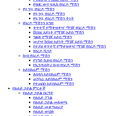
የባህር ውሃ ፍሌክ የበረዶ ማሽን
የቧንቧ የበረዶ ማሽን
የቧንቧ የበረዶ ማሽን
የቧንቧ የበረዶ ማሽን ትነት
የበረዶ ማሽንን አግድ
ቀጥተኛ የማቀዝቀዣ ማገጃ የበረዶ ማሽን
Brine አይነት የማገጃ አይስ ማሽን
ግልጽ የማገጃ አይስ ማሽን
መያዣ brine አይነት ማገጃ አይስ ማሽን
የተያዘ ቀጥተኛ የማቀዝቀዣ ማገጃ የበረዶ ማሽን
የበረዶ ሻጋታ
ኩብ የበረዶ ማሽን
የንግድ ኪዩብ የበረዶ ማሽን
የኢንዱስትሪ ኩብ የበረዶ ማሽን
አይስክሬም ማሽን
ለስላሳ አይስክሬም ማሽን
ጠንካራ አይስክሬም ማሽን
የተጠበሰ አይስክሬም ማሽን
የፀሐይ ኃይል ምርቶች
የፀሐይ ኃይል ስርዓት
የፀሐይ ፓነል
የፀሐይ ኃይል መለወጫ
የፀሐይ መቆጣጠሪያ
የፀሐይ ውህድ