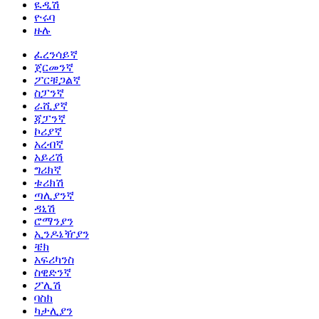
ዪዲሽ
ዮሩባ
ዙሉ
ፈረንሳይኛ
ጀርመንኛ
ፖርቹጋልኛ
ስፓንኛ
ራሺያኛ
ጃፓንኛ
ኮሪያኛ
አረብኛ
አይሪሽ
ግሪክኛ
ቱሪክሽ
ጣሊያንኛ
ዳኒሽ
ሮማንያን
ኢንዶኔዥያን
ቼክ
አፍሪካንስ
ስዊድንኛ
ፖሊሽ
ባስክ
ካታሊያን