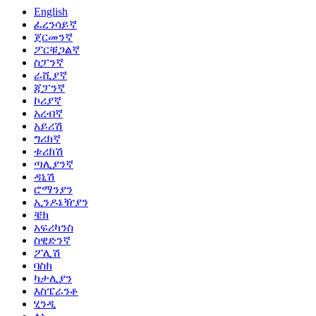
English
ፈረንሳይኛ
ጀርመንኛ
ፖርቹጋልኛ
ስፓንኛ
ራሺያኛ
ጃፓንኛ
ኮሪያኛ
አረብኛ
አይሪሽ
ግሪክኛ
ቱሪክሽ
ጣሊያንኛ
ዳኒሽ
ሮማንያን
ኢንዶኔዥያን
ቼክ
አፍሪካንስ
ስዊድንኛ
ፖሊሽ
ባስክ
ካታሊያን
እስፔራንቶ
ሂንዲ