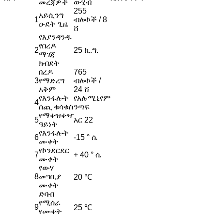
መረጃዎች
ውሂብ
255
አይሲንግ
1
ብሎኮች / 8
ዑደት ጊዜ
ሸ
የእያንዳንዱ
የበረዶ
2
25 ኪ.ግ.
ማገጃ
ክብደት
በረዶ
765
3
የማድረግ
ብሎኮች /
አቅም
24 ሸ
የእንፋሎት
የአሉሚኒየም
4
ሰጪ ቁሳቁስ
ንጣፍ
የማቀዝቀዣ
5
አር 22
ዓይነት
የእንፋሎት
6
-15 ° ሴ
ሙቀት
የኮንደርደር
7
+ 40 ° ሴ
ሙቀት
የውሃ
8
መግቢያ
20 ℃
ሙቀት
ድባብ
የሚሰራ
9
25 ℃
የሙቀት