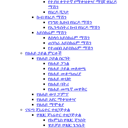
የተያዘ ቀጥተኛ የማቀዝቀዣ ማገጃ የበረዶ
ማሽን
የበረዶ ሻጋታ
ኩብ የበረዶ ማሽን
የንግድ ኪዩብ የበረዶ ማሽን
የኢንዱስትሪ ኩብ የበረዶ ማሽን
አይስክሬም ማሽን
ለስላሳ አይስክሬም ማሽን
ጠንካራ አይስክሬም ማሽን
የተጠበሰ አይስክሬም ማሽን
የፀሐይ ኃይል ምርቶች
የፀሐይ ኃይል ስርዓት
የፀሐይ ፓነል
የፀሐይ ኃይል መለወጫ
የፀሐይ መቆጣጠሪያ
የፀሐይ ውህድ
የፀሐይ ባትሪ
የፀሐይ መጫኛ መዋቅር
የፀሐይ ውሃ ፓምፕ
የፀሐይ አየር ማቀዝቀዣ
የፀሐይ ማሞቂያ
ናፍጣ ጄኔሬተር ተዘጋጅቷል
የባህር ጀነሬተር ተዘጋጅቷል
የኩምኒስ የባህር ጄንሰት
ዌይቻይ የባህር ጌንሴት