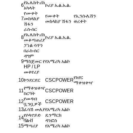
የኤሌክትሪክ
6
ኮሪያ ኤል.ኤል.
አካላት
የሙቀት
የሙቀት
የኢንሱሌሽን
7
መከላከያ
መከላከያ ሽፋን
ወረቀት
ሽፋን
ራስ-ሰር
የኤሌክትሪክ
8
ኮሪያ ኤል.ኤል.
መቆጣጠሪያ
ፓነል ሳጥን
በራስ-ሰር
ዳግም
9
ማስጀመር የ
የአሜሪካ አልኮ
HP / LP
መቀየሪያ
የአየር
10
ኮንደርደር
CSCPOWER
ማቀዝቀዣ
የማቀዝቀዣ
11
CSCPOWER
ስርዓት
የመዳብ
12
CSCPOWER
ቧንቧዎች
13
ፈሳሽ መለያ
የአሜሪካ አልኮ
የሶላኖይድ
ዴንማርክ
14
ቫልቭ
ዳንፎስ
15
ማጣሪያ
የአሜሪካ አልኮ