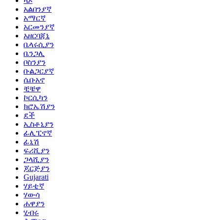
ላኦ
አልበንያኛ
አማርኛ
አርመንያኛ
አዘርባጃኒ
ቤላሩሲያን
ቤንጋሊ
ቦስንያን
ቡልጋርያኛ
ሴቡአኖ
ቺቼዋ
ኮርሲካን
ክሮኤሽያን
ደች
ኢስቶኒያን
ፊሊፒኖኛ
ፊኒሽ
ፍሪሺያን
ጋላሺያን
ጆርጅያን
Gujarati
ሃይቲኛ
ሃውሳ
ሐዋያን
ሂብሩ