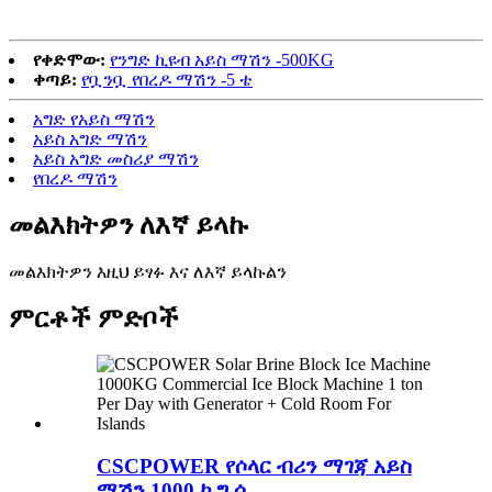
የቀድሞው:
የንግድ ኪዩብ አይስ ማሽን -500KG
ቀጣይ:
የቧንቧ የበረዶ ማሽን -5 ቴ
አግድ የአይስ ማሽን
አይስ አግድ ማሽን
አይስ አግድ መስሪያ ማሽን
የበረዶ ማሽን
መልእክትዎን ለእኛ ይላኩ
መልእክትዎን እዚህ ይፃፉ እና ለእኛ ይላኩልን
ምርቶች ምድቦች
CSCPOWER የሶላር ብሪን ማገጃ አይስ
ማሽን 1000 ኪግ ሲ ...