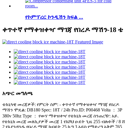
የኮምፕረር ኮንዲሽን ክፍል ...
ቀጥተኛ የማቀዝቀዣ ማገጃ የበረዶ ማሽን-18 ቴ
አጭር መግለጫ
ቴክኒካዊ መረጃዎች: የምርት ስም: - ቀጥተኛ የማቀዝቀዣ ማገጃ የበረዶ
ማሽን ሞዴል: DB180 Spec: 18T / 24h Pro.ID: P00468 Volta ： 3P
380v 50hz Type ： የውሃ ማቀዝቀዣ የቴክኒክ መረጃ ሰንጠረዥ: አይ.
የቴክኒክ መረጃ መለኪያዎች መረጃ 1 የእሾህ ዑደት ጊዜ 255 ብሎኮች / 8 ሸ
2 የእያንዳንዱ የበረዶ ማገጃ ክብደት 25 ኪግ 3 አይስ የማድረግ አቅም 765