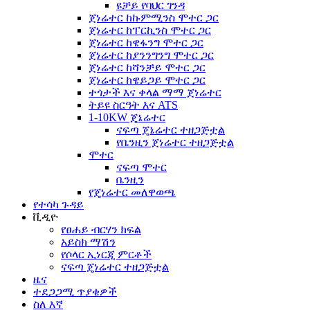
ዩቻይ የባህር ገንዳ
ጀነሬተር ከኩምሚንስ ሞተር ጋር
ጀነሬተር ከፐርኪንስ ሞተር ጋር
ጀነሬተር ከዌፋንግ ሞተር ጋር
ጀነሬተር ከያንንግንግ ሞተር ጋር
ጀነሬተር ከሻንቻይ ሞተር ጋር
ጀነሬተር ከዌይጋይ ሞተር ጋር
ተጎታች እና ቀላል ማማ ጀነሬተር
ትይዩ ስርዓት እና ATS
1-10KW ጄኔሬተር
ናፍጣ ጄኔሬተር ተዘጋጅቷል
የቤንዚን ጀነሬተር ተዘጋጅቷል
ሞተር
ናፍጣ ሞተር
ቤንዚን
የጄነሬተር መለዋወጫ
የተሳካ ጉዳይ
ቪዲዮ
የፀሐይ ብርሃን ክፍል
አይስክ ማሽን
የሶላር ኢነርጂ ምርቶች
ናፍጣ ጄነሬተር ተዘጋጅቷል
ዜና
ተደጋጋሚ ጥያቄዎች
ስለ እኛ