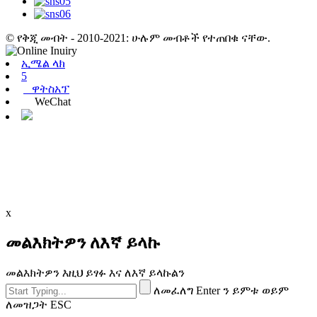
© የቅጂ መብት - 2010-2021: ሁሉም መብቶች የተጠበቁ ናቸው.
ኢሜል ላክ
5
ዋትስአፕ
WeChat
x
መልእክትዎን ለእኛ ይላኩ
መልእክትዎን እዚህ ይፃፉ እና ለእኛ ይላኩልን
ለመፈለግ Enter ን ይምቱ ወይም
ለመዝጋት ESC