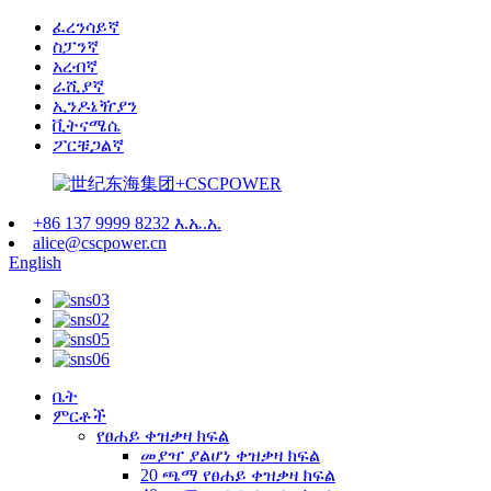
ፈረንሳይኛ
ስፓንኛ
አረብኛ
ራሺያኛ
ኢንዶኔዥያን
ቪትናሜሴ
ፖርቹጋልኛ
+86 137 9999 8232 እ.ኤ.አ.
alice@cscpower.cn
English
ቤት
ምርቶች
የፀሐይ ቀዝቃዛ ክፍል
መያዣ ያልሆነ ቀዝቃዛ ክፍል
20 ጫማ የፀሐይ ቀዝቃዛ ክፍል