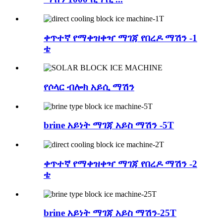
ቀጥተኛ የማቀዝቀዣ ማገጃ የበረዶ ማሽን -1
ቴ
የሶላር ብሎክ አይሲ ማሽን
brine አይነት ማገጃ አይስ ማሽን -5T
ቀጥተኛ የማቀዝቀዣ ማገጃ የበረዶ ማሽን -2
ቴ
brine አይነት ማገጃ አይስ ማሽን-25T