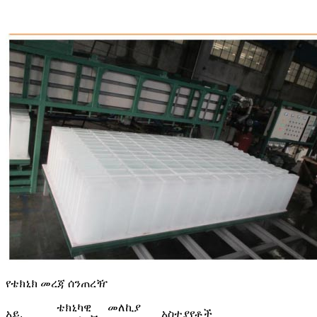
የቴክኒክ መረጃ ሰንጠረዥ
ቴክኒካዊ
መለኪያ
አይ.
አስተያየቶች