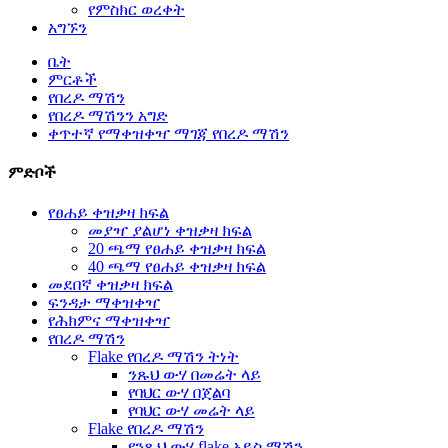
የምስክር ወረቀት
አግኙን
ቤት
ምርቶች
የበረዶ ማሽን
የበረዶ ማሽንን አግድ
ቀጥተኛ የማቀዝቀዣ ማገጃ የበረዶ ማሽን
ምድቦች
የፀሐይ ቀዝቃዛ ክፍል
መያዣ ያልሆነ ቀዝቃዛ ክፍል
20 ጫማ የፀሐይ ቀዝቃዛ ክፍል
40 ጫማ የፀሐይ ቀዝቃዛ ክፍል
መደበኛ ቀዝቃዛ ክፍል
ፍንዳታ ማቀዝቀዣ
የሕክምና ማቀዝቀዣ
የበረዶ ማሽን
Flake የበረዶ ማሽን ትነት
ንጹህ ውሃ በመሬት ላይ
የባህር ውሃ በጀልባ
የባህር ውሃ መሬት ላይ
Flake የበረዶ ማሽን
የንጹህ ውሃ flake አይስ ማሽን