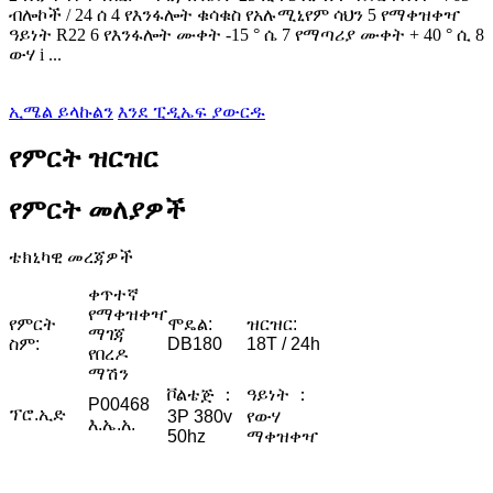
ብሎኮች / 24 ሰ 4 የእንፋሎት ቁሳቁስ የአሉሚኒየም ሳህን 5 የማቀዝቀዣ
ዓይነት R22 6 የእንፋሎት ሙቀት -15 ° ሴ 7 የማጣሪያ ሙቀት + 40 ° ሲ 8
ውሃ i ...
ኢሜል ይላኩልን
እንደ ፒዲኤፍ ያውርዱ
የምርት ዝርዝር
የምርት መለያዎች
ቴክኒካዊ መረጃዎች
ቀጥተኛ
የማቀዝቀዣ
የምርት
ሞዴል:
ዝርዝር:
ማገጃ
ስም:
DB180
18T / 24h
የበረዶ
ማሽን
ቮልቴጅ ：
ዓይነት ：
P00468
ፕሮ.ኢድ
3P 380v
የውሃ
እ.ኤ.አ.
50hz
ማቀዝቀዣ