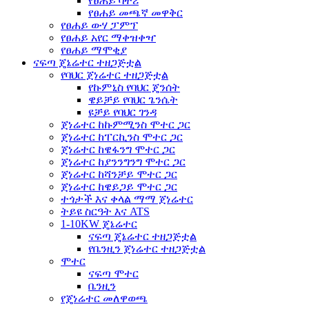
የፀሐይ ባትሪ
የፀሐይ መጫኛ መዋቅር
የፀሐይ ውሃ ፓምፕ
የፀሐይ አየር ማቀዝቀዣ
የፀሐይ ማሞቂያ
ናፍጣ ጄኔሬተር ተዘጋጅቷል
የባህር ጀነሬተር ተዘጋጅቷል
የኩምኒስ የባህር ጄንሰት
ዌይቻይ የባህር ጌንሴት
ዩቻይ የባህር ገንዳ
ጀነሬተር ከኩምሚንስ ሞተር ጋር
ጀነሬተር ከፐርኪንስ ሞተር ጋር
ጀነሬተር ከዌፋንግ ሞተር ጋር
ጀነሬተር ከያንንግንግ ሞተር ጋር
ጀነሬተር ከሻንቻይ ሞተር ጋር
ጀነሬተር ከዌይጋይ ሞተር ጋር
ተጎታች እና ቀላል ማማ ጀነሬተር
ትይዩ ስርዓት እና ATS
1-10KW ጄኔሬተር
ናፍጣ ጄኔሬተር ተዘጋጅቷል
የቤንዚን ጀነሬተር ተዘጋጅቷል
ሞተር
ናፍጣ ሞተር
ቤንዚን
የጄነሬተር መለዋወጫ