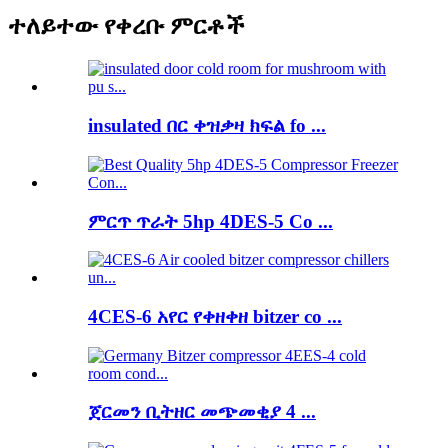
ተለይተው የቀረቡ ምርቶች
insulated በር ቀዝቃዛ ክፍል fo ...
ምርጥ ጥራት 5hp 4DES-5 Co ...
4CES-6 አየር የቀዘቀዘ bitzer co ...
ጀርመን ቢትዘር መጭመቂያ 4 ...