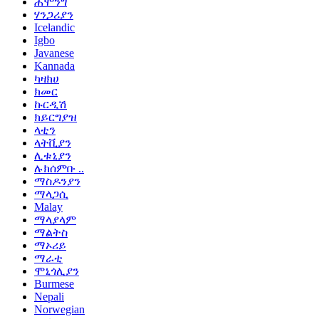
ሕሞንግ
ሃንጋሪያን
Icelandic
Igbo
Javanese
Kannada
ካዛክሀ
ክመር
ኩርዲሽ
ክይርግያዝ
ላቲን
ላትቪያን
ሊቱኒያን
ሉክሰምቡ ..
ማስዶንያን
ማላጋሲ
Malay
ማላያላም
ማልትስ
ማኦሪይ
ማራቲ
ሞኒጎሊያን
Burmese
Nepali
Norwegian