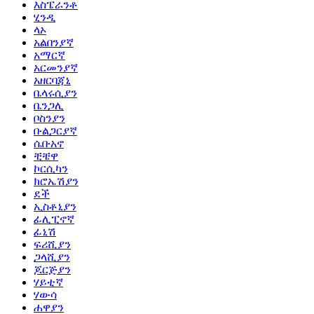
እስፔራንቶ
ሂንዲ
ላኦ
አልበንያኛ
አማርኛ
አርመንያኛ
አዘርባጃኒ
ቤላሩሲያን
ቤንጋሊ
ቦስንያን
ቡልጋርያኛ
ሴቡአኖ
ቺቼዋ
ኮርሲካን
ክሮኤሽያን
ደች
ኢስቶኒያን
ፊሊፒኖኛ
ፊኒሽ
ፍሪሺያን
ጋላሺያን
ጆርጅያን
ሃይቲኛ
ሃውሳ
ሐዋያን