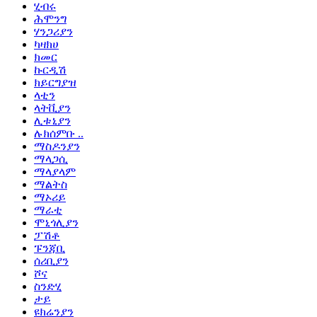
ሂብሩ
ሕሞንግ
ሃንጋሪያን
ካዛክሀ
ክመር
ኩርዲሽ
ክይርግያዝ
ላቲን
ላትቪያን
ሊቱኒያን
ሉክሰምቡ ..
ማስዶንያን
ማላጋሲ
ማላያላም
ማልትስ
ማኦሪይ
ማራቲ
ሞኒጎሊያን
ፓሽቶ
ፑንጃቢ
ሰሪቢያን
ሾና
ስንድሂ
ታይ
ዩክሬንያን