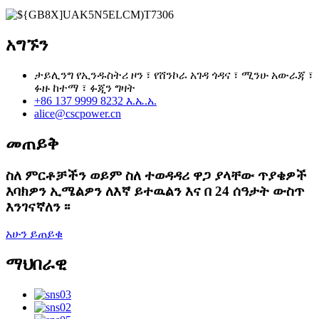
አግኙን
ታይሊንግ የኢንዱስትሪ ዞን ፣ የሸንኮራ አገዳ ጎዳና ፣ ሚንሁ አውራጃ ፣
ፉዙ ከተማ ፣ ፉጂን ግዛት
+86 137 9999 8232 እ.ኤ.አ.
alice@cscpower.cn
መጠይቅ
ስለ ምርቶቻችን ወይም ስለ ተወዳዳሪ ዋጋ ያላቸው ጥያቄዎች
እባክዎን ኢሜልዎን ለእኛ ይተዉልን እና በ 24 ሰዓታት ውስጥ
እንገናኛለን ፡፡
አሁን ይጠይቁ
ማህበራዊ