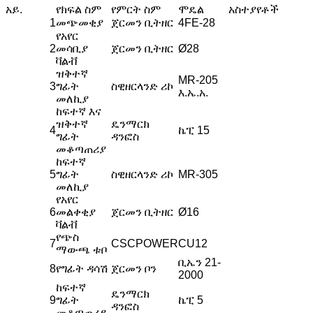
አይ.
የክፍል ስም
የምርት ስም
ሞዴል
አስተያየቶች
1
መጭመቂያ
ጀርመን ቢትዘር
4FE-28
የአየር
2
መሳቢያ
ጀርመን ቢትዘር
Ø28
ቫልቭ
ዝቅተኛ
MR-205
3
ግፊት
ስዊዘርላንድ ሪኮ
እ.ኤ.አ.
መለኪያ
ከፍተኛ እና
ዝቅተኛ
ዴንማርክ
4
ኬፒ 15
ግፊት
ዳንፎስ
መቆጣጠሪያ
ከፍተኛ
5
ግፊት
ስዊዘርላንድ ሪኮ
MR-305
መለኪያ
የአየር
6
መልቀቂያ
ጀርመን ቢትዘር
Ø16
ቫልቭ
የጭስ
7
CSCPOWER
CU12
ማውጫ ቱቦ
ቢኤን 21-
8
የግፊት ዳሳሽ
ጀርመን ቦን
2000
ከፍተኛ
ዴንማርክ
9
ግፊት
ኬፒ 5
ዳንፎስ
መቆጣጠሪያ