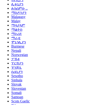
ሊቱኒያን
ሉክሰምቡ ..
ማስዶንያን
Malagasy
Malay
ማላያላም
ማልትስ
ማኦሪይ
ማራቲ
ሞኒጎሊያን
Burmese
Nepali
Norwegian
ፓሽቶ
ፐርሽያን
ፑንጃቢ
ሰሪቢያን
Sesotho
Sinhala
Slovak
Slovenian
Somali
Samoan
Scots Gaelic