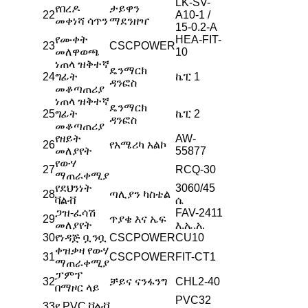
LK-SV-
የበረዶ
ታይዋን
22
A10-1 /
መቀነሻ ሳጥን
ማደንዘዣ
15-0.2-A
የሙቀት
HEA-FIT-
23
CSCPOWER
መለዋወጫ
10
ነጠላ ዝቅተኛ
ዴንማርክ
24
ግፊት
ኬፒ 1
ዳንፎስ
መቆጣጠሪያ
ነጠላ ዝቅተኛ
ዴንማርክ
25
ግፊት
ኬፒ 2
ዳንፎስ
መቆጣጠሪያ
የዘይት
AW-
26
የአሜሪካ አልኮ
መለያየት
55877
የውሃ
27
RCQ-30
ማጠራቀሚያ
የደህንነት
3060/45
28
ጣሊያን ካስቴል
ቫልቭ
ሴ
ጋዝ-ፈሳሽ
FAV-2411
29
ጥያቄ እና ኤፍ
መለያየት
እ.ኤ.አ.
30
የነዳጅ ቧንቧ
CSCPOWER
CU10
ቀዝቃዛ የውሃ
31
CSCPOWER
FIT-CT1
ማጠራቀሚያ
ፓምፕ
32
ቻይና ናንፋንግ
CHL2-40
በማዞር ላይ
PVC32
33
የ PVC ቫልቭ