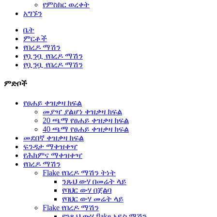
የምስክር ወረቀት
አግኙን
ቤት
ምርቶች
የበረዶ ማሽን
የቧንቧ የበረዶ ማሽን
የቧንቧ የበረዶ ማሽን
ምድቦች
የፀሐይ ቀዝቃዛ ክፍል
መያዣ ያልሆነ ቀዝቃዛ ክፍል
20 ጫማ የፀሐይ ቀዝቃዛ ክፍል
40 ጫማ የፀሐይ ቀዝቃዛ ክፍል
መደበኛ ቀዝቃዛ ክፍል
ፍንዳታ ማቀዝቀዣ
የሕክምና ማቀዝቀዣ
የበረዶ ማሽን
Flake የበረዶ ማሽን ትነት
ንጹህ ውሃ በመሬት ላይ
የባህር ውሃ በጀልባ
የባህር ውሃ መሬት ላይ
Flake የበረዶ ማሽን
የንጹህ ውሃ flake አይስ ማሽን