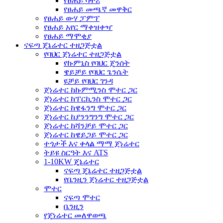
የፀሐይ ባትሪ
የፀሐይ መጫኛ መዋቅር
የፀሐይ ውሃ ፓምፕ
የፀሐይ አየር ማቀዝቀዣ
የፀሐይ ማሞቂያ
ናፍጣ ጄኔሬተር ተዘጋጅቷል
የባህር ጀነሬተር ተዘጋጅቷል
የኩምኒስ የባህር ጄንሰት
ዌይቻይ የባህር ጌንሴት
ዩቻይ የባህር ገንዳ
ጀነሬተር ከኩምሚንስ ሞተር ጋር
ጀነሬተር ከፐርኪንስ ሞተር ጋር
ጀነሬተር ከዌፋንግ ሞተር ጋር
ጀነሬተር ከያንንግንግ ሞተር ጋር
ጀነሬተር ከሻንቻይ ሞተር ጋር
ጀነሬተር ከዌይጋይ ሞተር ጋር
ተጎታች እና ቀላል ማማ ጀነሬተር
ትይዩ ስርዓት እና ATS
1-10KW ጄኔሬተር
ናፍጣ ጄኔሬተር ተዘጋጅቷል
የቤንዚን ጀነሬተር ተዘጋጅቷል
ሞተር
ናፍጣ ሞተር
ቤንዚን
የጄነሬተር መለዋወጫ