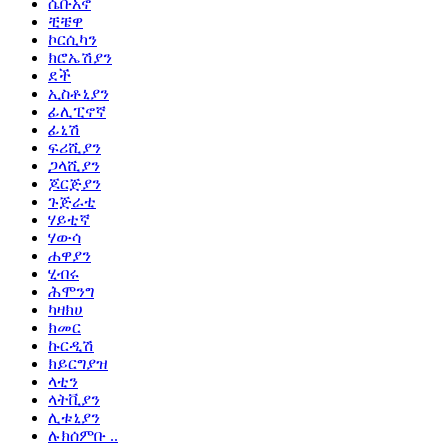
ሴቡአኖ
ቺቼዋ
ኮርሲካን
ክሮኤሽያን
ደች
ኢስቶኒያን
ፊሊፒኖኛ
ፊኒሽ
ፍሪሺያን
ጋላሺያን
ጆርጅያን
ጉጅራቲ
ሃይቲኛ
ሃውሳ
ሐዋያን
ሂብሩ
ሕሞንግ
ካዛክሀ
ክመር
ኩርዲሽ
ክይርግያዝ
ላቲን
ላትቪያን
ሊቱኒያን
ሉክሰምቡ ..