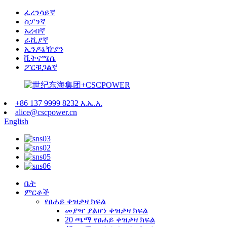
ፈረንሳይኛ
ስፓንኛ
አረብኛ
ራሺያኛ
ኢንዶኔዥያን
ቪትናሜሴ
ፖርቹጋልኛ
+86 137 9999 8232 እ.ኤ.አ.
alice@cscpower.cn
English
ቤት
ምርቶች
የፀሐይ ቀዝቃዛ ክፍል
መያዣ ያልሆነ ቀዝቃዛ ክፍል
20 ጫማ የፀሐይ ቀዝቃዛ ክፍል