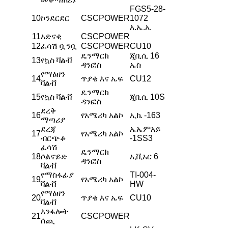
FGS5-28-
10
ኮንደርደር
CSCPOWER
1072
እ.ኤ.አ.
11
አድናቂ
CSCPOWER
12
ፈሳሽ ቧንቧ
CSCPOWER
CU10
ዴንማርክ
ጂቢሲ 16
13
የኳስ ቫልቭ
ዳንፎስ
ኤስ
የማዕዘን
14
ጥያቄ እና ኤፍ
CU12
ቫልቭ
ዴንማርክ
15
የኳስ ቫልቭ
ጂቢሲ 10S
ዳንፎስ
ደረቅ
16
የአሜሪካ አልኮ
ኢኬ -163
ማጣሪያ
ደረጃ
ኤኤምአይ
17
የአሜሪካ አልኮ
ብርጭቆ
-1SS3
ፈሳሽ
ዴንማርክ
18
ሶልኖይድ
ኢቪአር 6
ዳንፎስ
ቫልቭ
የማስፋፊያ
TI-004-
19
የአሜሪካ አልኮ
ቫልቭ
HW
የማዕዘን
20
ጥያቄ እና ኤፍ
CU10
ቫልቭ
እንፋሎት
21
CSCPOWER
ሰጪ