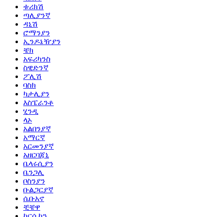
ቱሪክሽ
ጣሊያንኛ
ዳኒሽ
ሮማንያን
ኢንዶኔዥያን
ቼክ
አፍሪካንስ
ስዊድንኛ
ፖሊሽ
ባስክ
ካታሊያን
እስፔራንቶ
ሂንዲ
ላኦ
አልበንያኛ
አማርኛ
አርመንያኛ
አዘርባጃኒ
ቤላሩሲያን
ቤንጋሊ
ቦስንያን
ቡልጋርያኛ
ሴቡአኖ
ቺቼዋ
ኮርሲካን