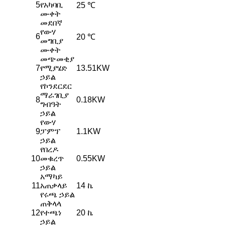
5
የአካባቢ
25 ℃
ሙቀት
መደበኛ
የውሃ
6
20 ℃
መግቢያ
ሙቀት
መጭመቂያ
7
የሚያሄድ
13.51KW
ኃይል
የኮንደርደር
ማራገቢያ
8
0.18KW
ግብዓት
ኃይል
የውሃ
9
ፓምፕ
1.1KW
ኃይል
የበረዶ
10
መቁረጥ
0.55KW
ኃይል
አማካይ
11
አጠቃላይ
14 ኬ
የሩጫ ኃይል
ጠቅላላ
12
የተጫነ
20 ኬ
ኃይል