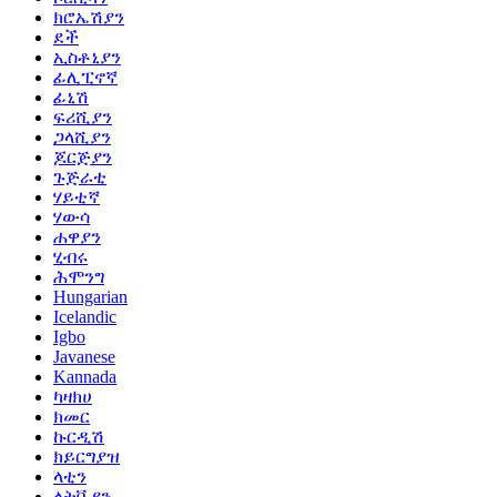
ክሮኤሽያን
ደች
ኢስቶኒያን
ፊሊፒኖኛ
ፊኒሽ
ፍሪሺያን
ጋላሺያን
ጆርጅያን
ጉጅራቲ
ሃይቲኛ
ሃውሳ
ሐዋያን
ሂብሩ
ሕሞንግ
Hungarian
Icelandic
Igbo
Javanese
Kannada
ካዛክሀ
ክመር
ኩርዲሽ
ክይርግያዝ
ላቲን
ላትቪያን