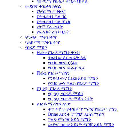
40 ጫማ የፀሐይ ቀዝቃዛ ክፍል
መደበኛ ቀዝቃዛ ክፍል
የአየር ማቀዝቀዣ
የቀዝቃዛ ክፍል በር
የቀዝቃዛ ክፍል ፓነል
የኮምፕረር ዩኒት
የኤሌክትሪክ ካቢኔት
ፍንዳታ ማቀዝቀዣ
የሕክምና ማቀዝቀዣ
የበረዶ ማሽን
Flake የበረዶ ማሽን ትነት
ንጹህ ውሃ በመሬት ላይ
የባህር ውሃ በጀልባ
የባህር ውሃ መሬት ላይ
Flake የበረዶ ማሽን
የንጹህ ውሃ flake አይስ ማሽን
የባህር ውሃ ፍሌክ የበረዶ ማሽን
የቧንቧ የበረዶ ማሽን
የቧንቧ የበረዶ ማሽን
የቧንቧ የበረዶ ማሽን ትነት
የበረዶ ማሽንን አግድ
ቀጥተኛ የማቀዝቀዣ ማገጃ የበረዶ ማሽን
Brine አይነት የማገጃ አይስ ማሽን
ግልጽ የማገጃ አይስ ማሽን
መያዣ brine አይነት ማገጃ አይስ ማሽን