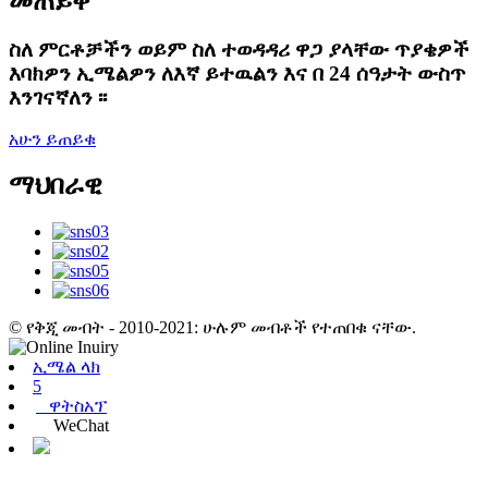
መጠይቅ
ስለ ምርቶቻችን ወይም ስለ ተወዳዳሪ ዋጋ ያላቸው ጥያቄዎች
እባክዎን ኢሜልዎን ለእኛ ይተዉልን እና በ 24 ሰዓታት ውስጥ
እንገናኛለን ፡፡
አሁን ይጠይቁ
ማህበራዊ
© የቅጂ መብት - 2010-2021: ሁሉም መብቶች የተጠበቁ ናቸው.
ኢሜል ላክ
5
ዋትስአፕ
WeChat