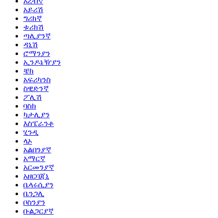
አረብኛ
አይሪሽ
ግሪክኛ
ቱሪክሽ
ጣሊያንኛ
ዳኒሽ
ሮማንያን
ኢንዶኔዥያን
ቼክ
አፍሪካንስ
ስዊድንኛ
ፖሊሽ
ባስክ
ካታሊያን
እስፔራንቶ
ሂንዲ
ላኦ
አልበንያኛ
አማርኛ
አርመንያኛ
አዘርባጃኒ
ቤላሩሲያን
ቤንጋሊ
ቦስንያን
ቡልጋርያኛ