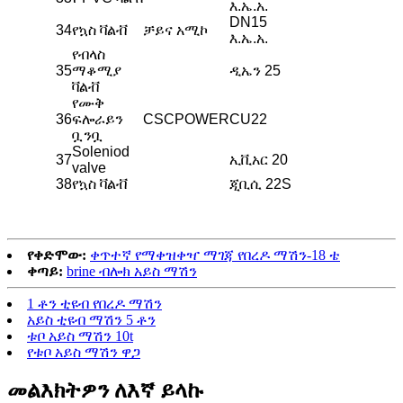
እ.ኤ.አ.
DN15
34
የኳስ ቫልቭ
ቻይና አሚኮ
እ.ኤ.አ.
የብላስ
35
ማቆሚያ
ዲኤን 25
ቫልቭ
የሙቅ
36
ፍሎራይን
CSCPOWER
CU22
ቧንቧ
Soleniod
37
ኢቪአር 20
valve
38
የኳስ ቫልቭ
ጂቢሲ 22S
የቀድሞው:
ቀጥተኛ የማቀዝቀዣ ማገጃ የበረዶ ማሽን-18 ቴ
ቀጣይ:
brine ብሎክ አይስ ማሽን
1 ቶን ቲዩብ የበረዶ ማሽን
አይስ ቲዩብ ማሽን 5 ቶን
ቱቦ አይስ ማሽን 10t
የቱቦ አይስ ማሽን ዋጋ
መልእክትዎን ለእኛ ይላኩ