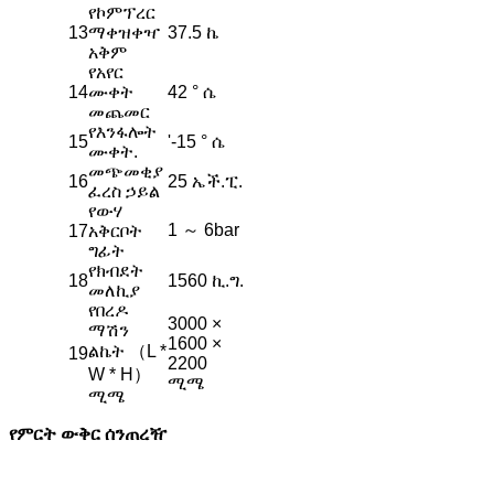
የኮምፕረር
13
ማቀዝቀዣ
37.5 ኬ
አቅም
የአየር
14
ሙቀት
42 ° ሴ
መጨመር
የእንፋሎት
15
'-15 ° ሴ
ሙቀት.
መጭመቂያ
16
25 ኤች.ፒ.
ፈረስ ኃይል
የውሃ
1 ～ 6bar
17
አቅርቦት
ግፊት
የክብደት
18
1560 ኪ.ግ.
መለኪያ
የበረዶ
3000 ×
ማሽን
1600 ×
ልኬት （L *
19
2200
W * H）
ሚሜ
ሚሜ
የምርት ውቅር ሰንጠረዥ