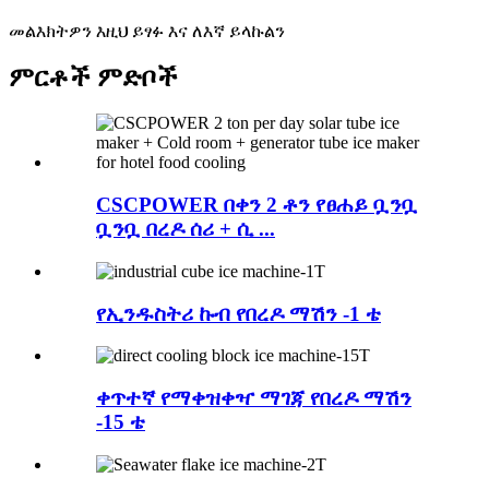
መልእክትዎን እዚህ ይፃፉ እና ለእኛ ይላኩልን
ምርቶች ምድቦች
CSCPOWER በቀን 2 ቶን የፀሐይ ቧንቧ
ቧንቧ በረዶ ሰሪ + ሲ ...
የኢንዱስትሪ ኩብ የበረዶ ማሽን -1 ቴ
ቀጥተኛ የማቀዝቀዣ ማገጃ የበረዶ ማሽን
-15 ቴ