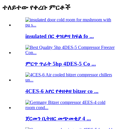
ተለይተው የቀረቡ ምርቶች
insulated በር ቀዝቃዛ ክፍል fo ...
ምርጥ ጥራት 5hp 4DES-5 Co ...
4CES-6 አየር የቀዘቀዘ bitzer co ...
ጀርመን ቢትዘር መጭመቂያ 4 ...