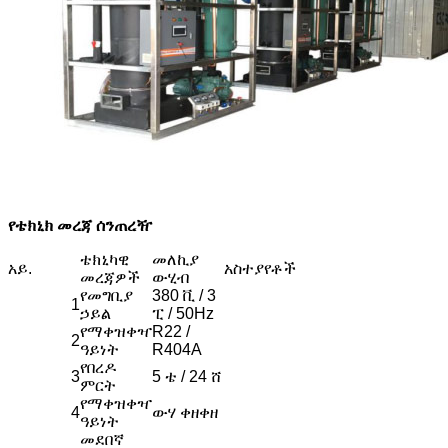
የቴክኒክ መረጃ ሰንጠረዥ
ቴክኒካዊ
መለኪያ
አይ.
አስተያየቶች
መረጃዎች
ውሂብ
የመግቢያ
380 ቪ / 3
1
ኃይል
ፒ / 50Hz
የማቀዝቀዣ
R22 /
2
ዓይነት
R404A
የበረዶ
3
5 ቴ / 24 ሸ
ምርት
የማቀዝቀዣ
4
ውሃ ቀዘቀዘ
ዓይነት
መደበኛ