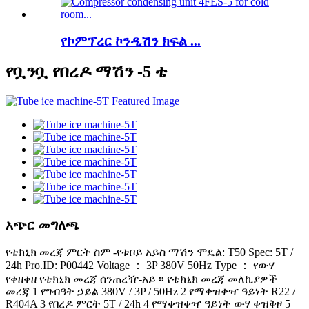
የኮምፕረር ኮንዲሽን ክፍል ...
የቧንቧ የበረዶ ማሽን -5 ቴ
አጭር መግለጫ
የቴክኒክ መረጃ ምርት ስም -የቱቦይ አይስ ማሽን ሞዴል: T50 Spec: 5T /
24h Pro.ID: P00442 Voltage ： 3P 380V 50Hz Type ： የውሃ
የቀዘቀዘ የቴክኒክ መረጃ ሰንጠረዥ-አይ ፡፡ የቴክኒክ መረጃ መለኪያዎች
መረጃ 1 የግብዓት ኃይል 380V / 3P / 50Hz 2 የማቀዝቀዣ ዓይነት R22 /
R404A 3 የበረዶ ምርት 5T / 24h 4 የማቀዝቀዣ ዓይነት ውሃ ቀዝቅዞ 5