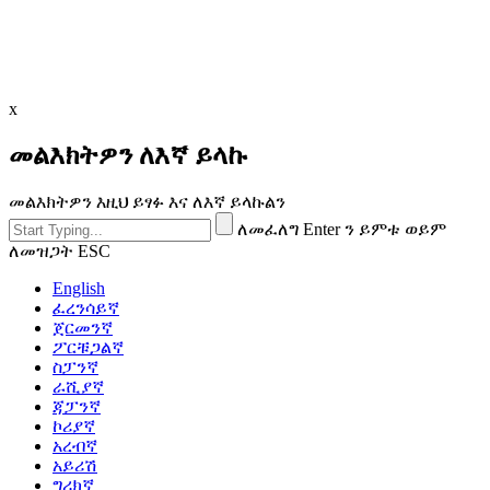
x
መልእክትዎን ለእኛ ይላኩ
መልእክትዎን እዚህ ይፃፉ እና ለእኛ ይላኩልን
ለመፈለግ Enter ን ይምቱ ወይም
ለመዝጋት ESC
English
ፈረንሳይኛ
ጀርመንኛ
ፖርቹጋልኛ
ስፓንኛ
ራሺያኛ
ጃፓንኛ
ኮሪያኛ
አረብኛ
አይሪሽ
ግሪክኛ