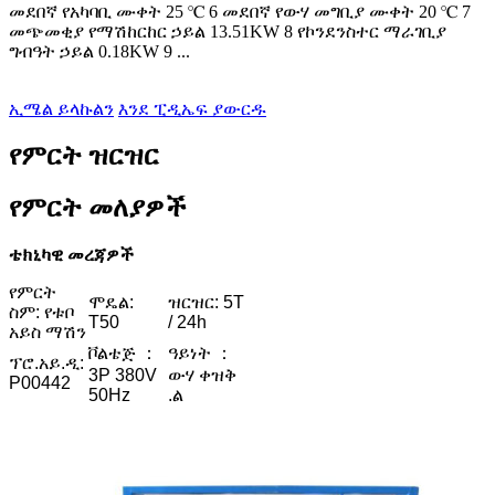
መደበኛ የአካባቢ ሙቀት 25 ℃ 6 መደበኛ የውሃ መግቢያ ሙቀት 20 ℃ 7
መጭመቂያ የማሽከርከር ኃይል 13.51KW 8 የኮንደንስተር ማራገቢያ
ግብዓት ኃይል 0.18KW 9 ...
ኢሜል ይላኩልን
እንደ ፒዲኤፍ ያውርዱ
የምርት ዝርዝር
የምርት መለያዎች
ቴክኒካዊ መረጃዎች
የምርት
ሞዴል:
ዝርዝር: 5T
ስም: የቱቦ
T50
/ 24h
አይስ ማሽን
ቮልቴጅ ：
ዓይነት ：
ፕሮ.አይ.ዲ:
3P 380V
ውሃ ቀዝቅ
P00442
50Hz
.ል