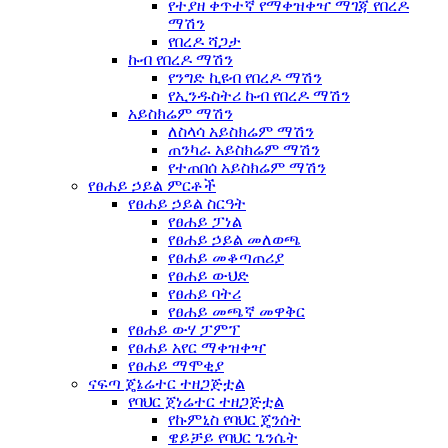
የተያዘ ቀጥተኛ የማቀዝቀዣ ማገጃ የበረዶ
ማሽን
የበረዶ ሻጋታ
ኩብ የበረዶ ማሽን
የንግድ ኪዩብ የበረዶ ማሽን
የኢንዱስትሪ ኩብ የበረዶ ማሽን
አይስክሬም ማሽን
ለስላሳ አይስክሬም ማሽን
ጠንካራ አይስክሬም ማሽን
የተጠበሰ አይስክሬም ማሽን
የፀሐይ ኃይል ምርቶች
የፀሐይ ኃይል ስርዓት
የፀሐይ ፓነል
የፀሐይ ኃይል መለወጫ
የፀሐይ መቆጣጠሪያ
የፀሐይ ውህድ
የፀሐይ ባትሪ
የፀሐይ መጫኛ መዋቅር
የፀሐይ ውሃ ፓምፕ
የፀሐይ አየር ማቀዝቀዣ
የፀሐይ ማሞቂያ
ናፍጣ ጄኔሬተር ተዘጋጅቷል
የባህር ጀነሬተር ተዘጋጅቷል
የኩምኒስ የባህር ጄንሰት
ዌይቻይ የባህር ጌንሴት