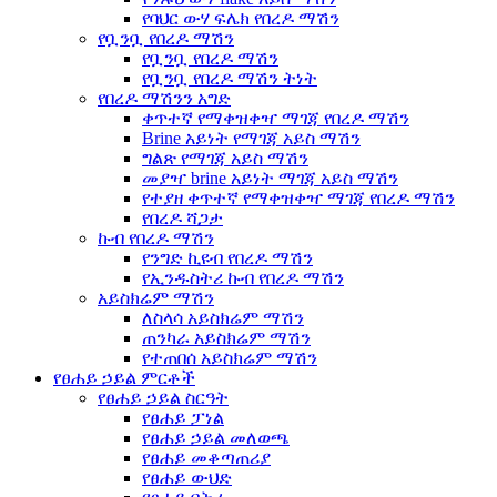
የባህር ውሃ ፍሌክ የበረዶ ማሽን
የቧንቧ የበረዶ ማሽን
የቧንቧ የበረዶ ማሽን
የቧንቧ የበረዶ ማሽን ትነት
የበረዶ ማሽንን አግድ
ቀጥተኛ የማቀዝቀዣ ማገጃ የበረዶ ማሽን
Brine አይነት የማገጃ አይስ ማሽን
ግልጽ የማገጃ አይስ ማሽን
መያዣ brine አይነት ማገጃ አይስ ማሽን
የተያዘ ቀጥተኛ የማቀዝቀዣ ማገጃ የበረዶ ማሽን
የበረዶ ሻጋታ
ኩብ የበረዶ ማሽን
የንግድ ኪዩብ የበረዶ ማሽን
የኢንዱስትሪ ኩብ የበረዶ ማሽን
አይስክሬም ማሽን
ለስላሳ አይስክሬም ማሽን
ጠንካራ አይስክሬም ማሽን
የተጠበሰ አይስክሬም ማሽን
የፀሐይ ኃይል ምርቶች
የፀሐይ ኃይል ስርዓት
የፀሐይ ፓነል
የፀሐይ ኃይል መለወጫ
የፀሐይ መቆጣጠሪያ
የፀሐይ ውህድ