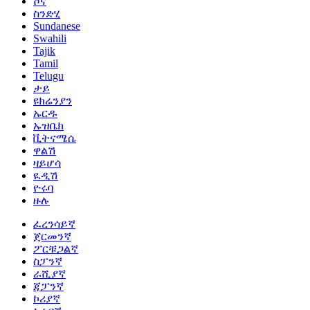
ሾና
ስንድሂ
Sundanese
Swahili
Tajik
Tamil
Telugu
ታይ
ዩክሬንያን
ኡርዱ
ኡዝቤክ
ቪትናሜሴ
ዋልሽ
ዛይሆሳ
ዪዲሽ
ዮሩባ
ዙሉ
ፈረንሳይኛ
ጀርመንኛ
ፖርቹጋልኛ
ስፓንኛ
ራሺያኛ
ጃፓንኛ
ኮሪያኛ