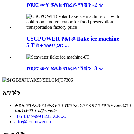
የባህር ውሃ ፍሌክ የበረዶ ማሽን -2 ቴ
CSCPOWER የፀሐይ flake ice machine
5 T ከቀዝቃዛ ጋር ...
የባህር ውሃ ፍሌክ የበረዶ ማሽን -8 ቴ
አግኙን
ታይሊንግ የኢንዱስትሪ ዞን ፣ የሸንኮራ አገዳ ጎዳና ፣ ሚንሁ አውራጃ ፣
ፉዙ ከተማ ፣ ፉጂን ግዛት
+86 137 9999 8232 እ.ኤ.አ.
alice@cscpower.cn