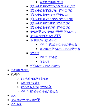
ዩቻይ የባህር ገንዳ
ጀነሬተር ከኩምሚንስ ሞተር ጋር
ጀነሬተር ከፐርኪንስ ሞተር ጋር
ጀነሬተር ከዌፋንግ ሞተር ጋር
ጀነሬተር ከያንንግንግ ሞተር ጋር
ጀነሬተር ከሻንቻይ ሞተር ጋር
ጀነሬተር ከዌይጋይ ሞተር ጋር
ተጎታች እና ቀላል ማማ ጀነሬተር
ትይዩ ስርዓት እና ATS
1-10KW ጄኔሬተር
ናፍጣ ጄኔሬተር ተዘጋጅቷል
የቤንዚን ጀነሬተር ተዘጋጅቷል
ሞተር
ናፍጣ ሞተር
ቤንዚን
የጄነሬተር መለዋወጫ
የተሳካ ጉዳይ
ቪዲዮ
የፀሐይ ብርሃን ክፍል
አይስክ ማሽን
የሶላር ኢነርጂ ምርቶች
ናፍጣ ጄነሬተር ተዘጋጅቷል
ዜና
ተደጋጋሚ ጥያቄዎች
ስለ እኛ